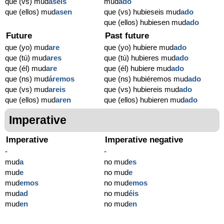
que (vs) mud
aseis
mud
ado
que (ellos) mud
asen
que (vs) hubieseis mud
ado
que (ellos) hubiesen mud
ado
Future
Past future
que (yo) mud
are
que (yo) hubiere mud
ado
que (tú) mud
ares
que (tú) hubieres mud
ado
que (él) mud
are
que (él) hubiere mud
ado
que (ns) mud
áremos
que (ns) hubiéremos mud
ado
que (vs) mud
areis
que (vs) hubiereis mud
ado
que (ellos) mud
aren
que (ellos) hubieren mud
ado
Imperative
Imperative
Imperative negative
-
-
mud
a
no mud
es
mud
e
no mud
e
mud
emos
no mud
emos
mud
ad
no mud
éis
mud
en
no mud
en