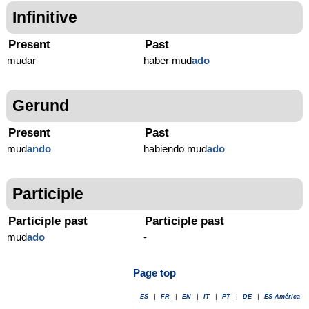
Infinitive
Present
Past
mudar
haber mud
ado
Gerund
Present
Past
mud
ando
habiendo mud
ado
Participle
Participle past
Participle past
mud
ado
-
Page top
ES
|
FR
|
EN
|
IT
|
PT
|
DE
|
ES-América