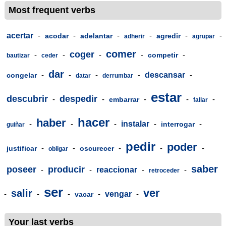
Most frequent verbs
acertar
-
-
-
-
-
-
acodar
adelantar
agredir
adherir
agrupar
comer
coger
-
-
-
-
-
competir
bautizar
ceder
dar
-
-
-
-
descansar
-
congelar
datar
derrumbar
estar
descubrir
despedir
-
-
-
-
-
embarrar
fallar
hacer
haber
-
-
-
instalar
-
-
interrogar
guiñar
pedir
poder
-
-
-
-
-
justificar
oscurecer
obligar
saber
poseer
producir
-
-
reaccionar
-
-
retroceder
ser
ver
salir
-
-
-
-
vengar
-
vacar
Your last verbs