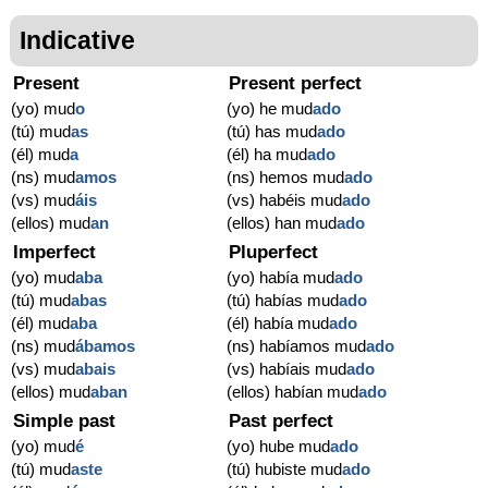
Indicative
Present
Present perfect
(yo) mud
o
(yo) he mud
ado
(tú) mud
as
(tú) has mud
ado
(él) mud
a
(él) ha mud
ado
(ns) mud
amos
(ns) hemos mud
ado
(vs) mud
áis
(vs) habéis mud
ado
(ellos) mud
an
(ellos) han mud
ado
Imperfect
Pluperfect
(yo) mud
aba
(yo) había mud
ado
(tú) mud
abas
(tú) habías mud
ado
(él) mud
aba
(él) había mud
ado
(ns) mud
ábamos
(ns) habíamos mud
ado
(vs) mud
abais
(vs) habíais mud
ado
(ellos) mud
aban
(ellos) habían mud
ado
Simple past
Past perfect
(yo) mud
é
(yo) hube mud
ado
(tú) mud
aste
(tú) hubiste mud
ado