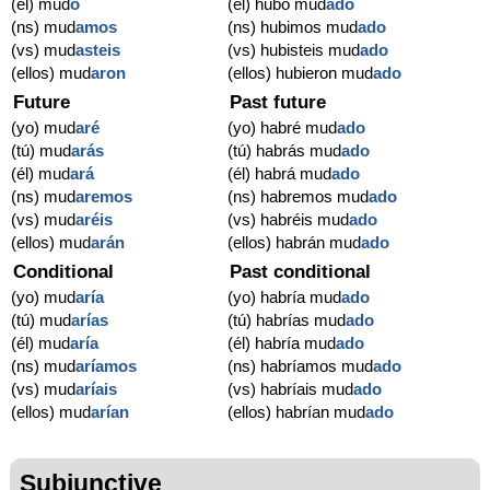
(él) mud
ó
(él) hubo mud
ado
(ns) mud
amos
(ns) hubimos mud
ado
(vs) mud
asteis
(vs) hubisteis mud
ado
(ellos) mud
aron
(ellos) hubieron mud
ado
Future
Past future
(yo) mud
aré
(yo) habré mud
ado
(tú) mud
arás
(tú) habrás mud
ado
(él) mud
ará
(él) habrá mud
ado
(ns) mud
aremos
(ns) habremos mud
ado
(vs) mud
aréis
(vs) habréis mud
ado
(ellos) mud
arán
(ellos) habrán mud
ado
Conditional
Past conditional
(yo) mud
aría
(yo) habría mud
ado
(tú) mud
arías
(tú) habrías mud
ado
(él) mud
aría
(él) habría mud
ado
(ns) mud
aríamos
(ns) habríamos mud
ado
(vs) mud
aríais
(vs) habríais mud
ado
(ellos) mud
arían
(ellos) habrían mud
ado
Subjunctive