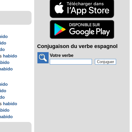
bido
ido
Conjugaison du verbe espagnol
ido
Votre verbe
os
habido
abido
habido
bido
ido
ido
os
habido
abido
habido