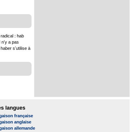
radical : hab
l n'y a pas
haber s'utilise à
es langues
gaison française
gaison anglaise
gaison allemande