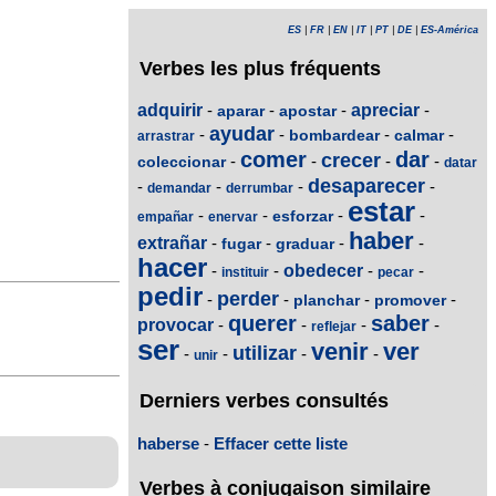
ES
|
FR
|
EN
|
IT
|
PT
|
DE
|
ES-América
Verbes les plus fréquents
adquirir
-
-
-
apreciar
-
aparar
apostar
ayudar
-
-
-
-
bombardear
calmar
arrastrar
comer
dar
crecer
-
-
-
-
coleccionar
datar
desaparecer
-
-
-
-
demandar
derrumbar
estar
-
-
-
-
esforzar
empañar
enervar
haber
extrañar
-
-
-
-
fugar
graduar
hacer
-
-
obedecer
-
-
instituir
pecar
pedir
perder
-
-
-
-
planchar
promover
querer
saber
provocar
-
-
-
-
reflejar
ser
venir
ver
utilizar
-
-
-
-
unir
Derniers verbes consultés
haberse
-
Effacer cette liste
Verbes à conjugaison similaire