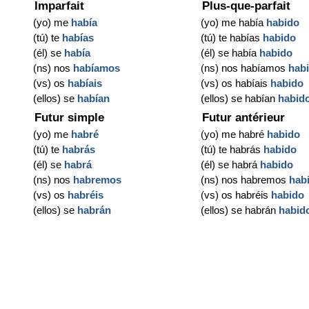
Imparfait
Plus-que-parfait
(yo) me
había
(yo) me había
habido
(tú) te
habías
(tú) te habías
habido
(él) se
había
(él) se había
habido
(ns) nos
habíamos
(ns) nos habíamos
hab
(vs) os
habíais
(vs) os habíais
habido
(ellos) se
habían
(ellos) se habían
habid
Futur simple
Futur antérieur
(yo) me
habré
(yo) me habré
habido
(tú) te
habrás
(tú) te habrás
habido
(él) se
habrá
(él) se habrá
habido
(ns) nos
habremos
(ns) nos habremos
hab
(vs) os
habréis
(vs) os habréis
habido
(ellos) se
habrán
(ellos) se habrán
habid