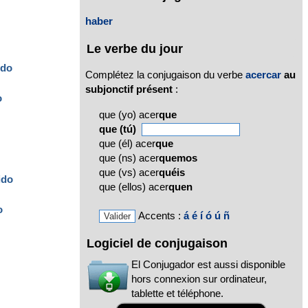
haber
Le verbe du jour
ido
Complétez la conjugaison du verbe
acercar
au
subjonctif présent
:
o
que (yo) acer
que
que (tú)
que (él) acer
que
que (ns) acer
quemos
que (vs) acer
quéis
ido
que (ellos) acer
quen
o
Accents :
á
é
í
ó
ú
ñ
Logiciel de conjugaison
El Conjugador est aussi disponible
hors connexion sur ordinateur,
tablette et téléphone.