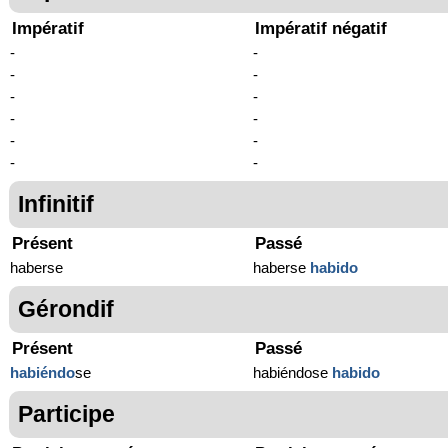
Impératif
Impératif négatif
-
-
-
-
-
-
-
-
-
-
-
-
Infinitif
Présent
Passé
haberse
haberse
habido
Gérondif
Présent
Passé
habiéndo
se
habiéndose
habido
Participe