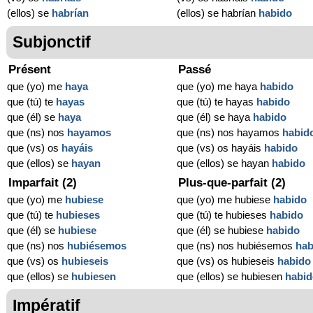
(ellos) se
habrían
(ellos) se habrían
habido
Subjonctif
Présent
Passé
que (yo) me
haya
que (yo) me haya
habido
que (tú) te
hayas
que (tú) te hayas
habido
que (él) se
haya
que (él) se haya
habido
que (ns) nos
hayamos
que (ns) nos hayamos
habid
que (vs) os
hayáis
que (vs) os hayáis
habido
que (ellos) se
hayan
que (ellos) se hayan
habido
Imparfait (2)
Plus-que-parfait (2)
que (yo) me
hubiese
que (yo) me hubiese
habido
que (tú) te
hubieses
que (tú) te hubieses
habido
que (él) se
hubiese
que (él) se hubiese
habido
que (ns) nos
hubiésemos
que (ns) nos hubiésemos
hab
que (vs) os
hubieseis
que (vs) os hubieseis
habido
que (ellos) se
hubiesen
que (ellos) se hubiesen
habi
Impératif