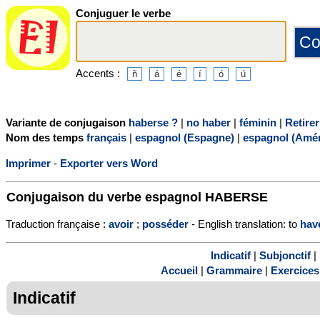
Conjuguer le verbe
Accents :
Variante de conjugaison
haberse ?
|
no haber
|
féminin
|
Retirer
Nom des temps
français
|
espagnol (Espagne)
|
espagnol (Amér
Imprimer
-
Exporter vers Word
Conjugaison du verbe espagnol
HABERSE
Traduction française :
avoir
;
posséder
- English translation: to
hav
Indicatif
|
Subjonctif
|
Accueil
|
Grammaire
|
Exercices
Indicatif