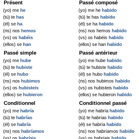
Présent
Passé composé
(yo) me
he
(yo) me he
habido
(tú) te
has
(tú) te has
habido
(él) se
ha
(él) se ha
habido
(ns) nos
hemos
(ns) nos hemos
habido
(vs) os
habéis
(vs) os habéis
habido
(ellos) se
han
(ellos) se han
habido
Passé simple
Passé antérieur
(yo) me
hube
(yo) me hube
habido
(tú) te
hubiste
(tú) te hubiste
habido
(él) se
hubo
(él) se hubo
habido
(ns) nos
hubimos
(ns) nos hubimos
habido
(vs) os
hubisteis
(vs) os hubisteis
habido
(ellos) se
hubieron
(ellos) se hubieron
habido
Conditionnel
Conditionnel passé
(yo) me
habría
(yo) me habría
habido
(tú) te
habrías
(tú) te habrías
habido
(él) se
habría
(él) se habría
habido
(ns) nos
habríamos
(ns) nos habríamos
habido
(vs) os
habríais
(vs) os habríais
habido