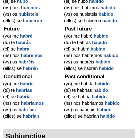
(él) se
hubo
(él) se hubo
habido
(ns) nos
hubimos
(ns) nos hubimos
habido
(vs) os
hubisteis
(vs) os hubisteis
habido
(ellos) se
hubieron
(ellos) se hubieron
habido
Future
Past future
(yo) me
habré
(yo) me habré
habido
(tú) te
habrás
(tú) te habrás
habido
(él) se
habrá
(él) se habrá
habido
(ns) nos
habremos
(ns) nos habremos
habido
(vs) os
habréis
(vs) os habréis
habido
(ellos) se
habrán
(ellos) se habrán
habido
Conditional
Past conditional
(yo) me
habría
(yo) me habría
habido
(tú) te
habrías
(tú) te habrías
habido
(él) se
habría
(él) se habría
habido
(ns) nos
habríamos
(ns) nos habríamos
habido
(vs) os
habríais
(vs) os habríais
habido
(ellos) se
habrían
(ellos) se habrían
habido
Subjunctive