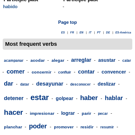
habido
-
Page top
ES
|
FR
|
EN
|
IT
|
PT
|
DE
|
ES-América
Most frequent verbs
arreglar
-
-
-
-
asustar
-
acodar
alegar
acampanar
calar
comer
contar
-
-
-
-
-
convencer
-
concernir
confluir
dar
desayunar
-
-
-
-
deslizar
-
datar
desconocer
estar
haber
hablar
detener
-
-
golpear
-
-
-
hacer
-
-
lograr
-
-
-
impresionar
parir
pecar
poder
-
-
-
-
-
planchar
promover
residir
resumir