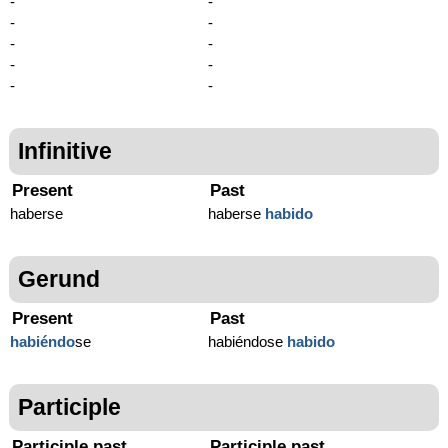
-
-
-
-
-
-
-
-
-
-
Infinitive
Present
Past
haberse
haberse
habido
Gerund
Present
Past
habiéndo
se
habiéndose
habido
Participle
Participle past
Participle past