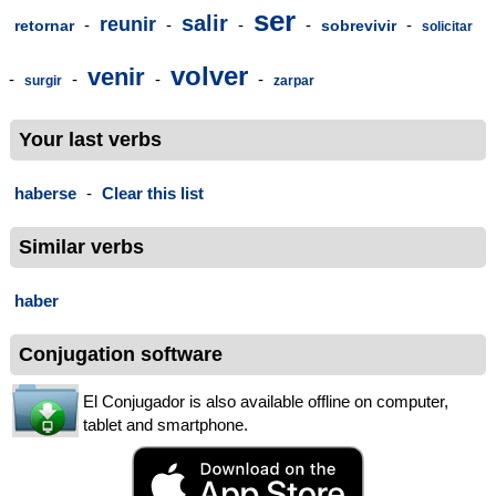
ser
salir
reunir
-
-
-
-
-
retornar
sobrevivir
solicitar
volver
venir
-
-
-
-
surgir
zarpar
Your last verbs
haberse
-
Clear this list
Similar verbs
haber
Conjugation software
El Conjugador is also available offline on computer,
tablet and smartphone.