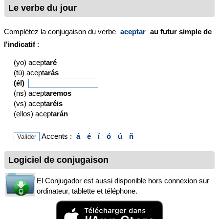
Le verbe du jour
Complétez la conjugaison du verbe
aceptar
au futur simple de
l'indicatif
:
(yo) acept
aré
(tú) acept
arás
(él)
(ns) acept
aremos
(vs) acept
aréis
(ellos) acept
arán
Accents :
á
é
í
ó
ú
ñ
Logiciel de conjugaison
El Conjugador est aussi disponible hors connexion sur
ordinateur, tablette et téléphone.