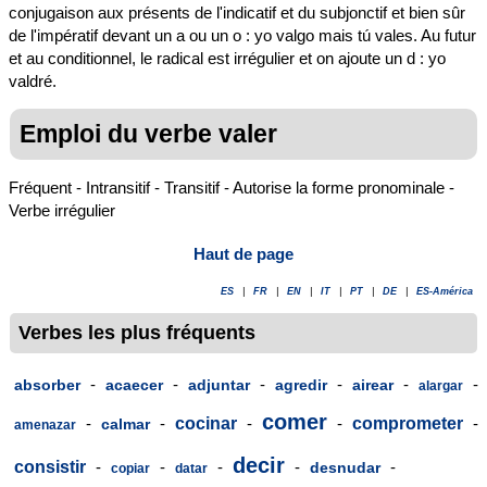
conjugaison aux présents de l'indicatif et du subjonctif et bien sûr
de l'impératif devant un a ou un o : yo valgo mais tú vales. Au futur
et au conditionnel, le radical est irrégulier et on ajoute un d : yo
valdré.
Emploi du verbe valer
Fréquent - Intransitif - Transitif - Autorise la forme pronominale -
Verbe irrégulier
Haut de page
ES
|
FR
|
EN
|
IT
|
PT
|
DE
|
ES-América
Verbes les plus fréquents
-
-
-
-
-
-
absorber
acaecer
adjuntar
agredir
airear
alargar
comer
-
-
cocinar
-
-
comprometer
-
calmar
amenazar
decir
consistir
-
-
-
-
-
desnudar
copiar
datar