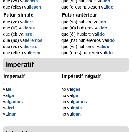
que (vs) va
lieseis
que (vs) hubieseis va
lido
que (ellos) va
liesen
que (ellos) hubiesen va
lido
Futur simple
Futur antérieur
que (yo) va
liere
que (yo) hubiere va
lido
que (tú) va
lieres
que (tú) hubieres va
lido
que (él) va
liere
que (él) hubiere va
lido
que (ns) va
liéremos
que (ns) hubiéremos va
lido
que (vs) va
liereis
que (vs) hubiereis va
lido
que (ellos) va
lieren
que (ellos) hubieren va
lido
Impératif
Impératif
Impératif négatif
-
-
va
le
no va
lgas
va
lga
no va
lga
va
lgamos
no va
lgamos
va
led
no va
lgáis
va
lgan
no va
lgan