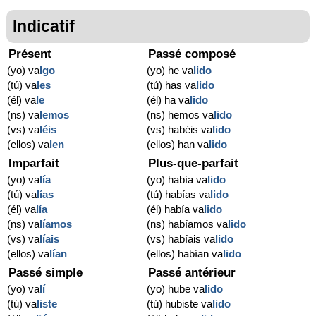
Indicatif
Présent
Passé composé
(yo) va
lgo
(yo) he va
lido
(tú) va
les
(tú) has va
lido
(él) va
le
(él) ha va
lido
(ns) va
lemos
(ns) hemos va
lido
(vs) va
léis
(vs) habéis va
lido
(ellos) va
len
(ellos) han va
lido
Imparfait
Plus-que-parfait
(yo) va
lía
(yo) había va
lido
(tú) va
lías
(tú) habías va
lido
(él) va
lía
(él) había va
lido
(ns) va
líamos
(ns) habíamos va
lido
(vs) va
líais
(vs) habíais va
lido
(ellos) va
lían
(ellos) habían va
lido
Passé simple
Passé antérieur
(yo) va
lí
(yo) hube va
lido
(tú) va
liste
(tú) hubiste va
lido