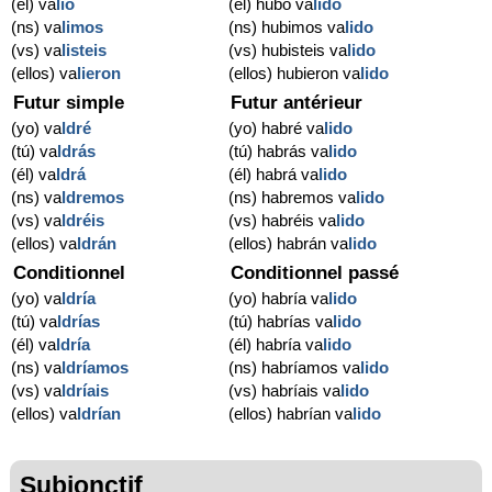
(él) va
lió
(él) hubo va
lido
(ns) va
limos
(ns) hubimos va
lido
(vs) va
listeis
(vs) hubisteis va
lido
(ellos) va
lieron
(ellos) hubieron va
lido
Futur simple
Futur antérieur
(yo) va
ldré
(yo) habré va
lido
(tú) va
ldrás
(tú) habrás va
lido
(él) va
ldrá
(él) habrá va
lido
(ns) va
ldremos
(ns) habremos va
lido
(vs) va
ldréis
(vs) habréis va
lido
(ellos) va
ldrán
(ellos) habrán va
lido
Conditionnel
Conditionnel passé
(yo) va
ldría
(yo) habría va
lido
(tú) va
ldrías
(tú) habrías va
lido
(él) va
ldría
(él) habría va
lido
(ns) va
ldríamos
(ns) habríamos va
lido
(vs) va
ldríais
(vs) habríais va
lido
(ellos) va
ldrían
(ellos) habrían va
lido
Subjonctif