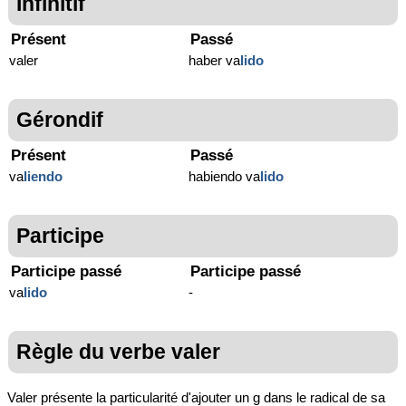
Infinitif
Présent
Passé
valer
haber va
lido
Gérondif
Présent
Passé
va
liendo
habiendo va
lido
Participe
Participe passé
Participe passé
va
lido
-
Règle du verbe valer
Valer présente la particularité d'ajouter un g dans le radical de sa