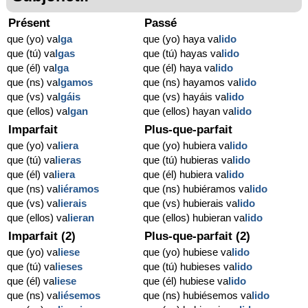
Présent
Passé
que (yo) va
lga
que (yo) haya va
lido
que (tú) va
lgas
que (tú) hayas va
lido
que (él) va
lga
que (él) haya va
lido
que (ns) va
lgamos
que (ns) hayamos va
lido
que (vs) va
lgáis
que (vs) hayáis va
lido
que (ellos) va
lgan
que (ellos) hayan va
lido
Imparfait
Plus-que-parfait
que (yo) va
liera
que (yo) hubiera va
lido
que (tú) va
lieras
que (tú) hubieras va
lido
que (él) va
liera
que (él) hubiera va
lido
que (ns) va
liéramos
que (ns) hubiéramos va
lido
que (vs) va
lierais
que (vs) hubierais va
lido
que (ellos) va
lieran
que (ellos) hubieran va
lido
Imparfait (2)
Plus-que-parfait (2)
que (yo) va
liese
que (yo) hubiese va
lido
que (tú) va
lieses
que (tú) hubieses va
lido
que (él) va
liese
que (él) hubiese va
lido
que (ns) va
liésemos
que (ns) hubiésemos va
lido