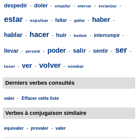
despedir
doler
-
-
-
-
-
empañar
enervar
esclavizar
estar
haber
-
-
faltar
-
-
-
expulsar
guiñar
hacer
hablar
huir
-
-
-
-
interrumpir
-
instituir
ser
poder
salir
llevar
sentir
-
-
-
-
-
-
persistir
volver
ver
-
-
-
toser
vomitar
Derniers verbes consultés
valer
-
Effacer cette liste
Verbes à conjugaison similaire
equivaler
-
prevaler
-
valer