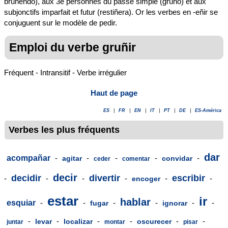
bruñendo), aux 3e personnes du passé simple (gruñó) et aux
subjonctifs imparfait et futur (restiñera). Or les verbes en -eñir se
conjuguent sur le modèle de pedir.
Emploi du verbe gruñir
Fréquent - Intransitif - Verbe irrégulier
Haut de page
ES
|
FR
|
EN
|
IT
|
PT
|
DE
|
ES-América
Verbes les plus fréquents
dar
acompañar
-
-
-
-
-
agitar
convidar
ceder
comentar
decir
decidir
divertir
escribir
-
-
-
-
-
-
encoger
estar
ir
hablar
esquiar
-
-
-
-
-
-
fugar
ignorar
-
-
-
-
-
-
levar
localizar
oscurecer
juntar
montar
pisar