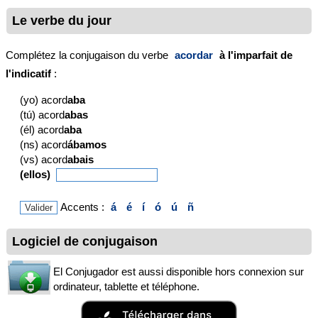
Le verbe du jour
Complétez la conjugaison du verbe
acordar
à l'imparfait de
l'indicatif
:
(yo) acord
aba
(tú) acord
abas
(él) acord
aba
(ns) acord
ábamos
(vs) acord
abais
(ellos)
Accents :
á
é
í
ó
ú
ñ
Logiciel de conjugaison
El Conjugador est aussi disponible hors connexion sur
ordinateur, tablette et téléphone.