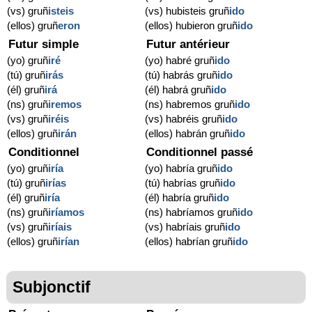
(vs) gruñ
isteis
(vs) hubisteis gruñ
ido
(ellos) gruñ
eron
(ellos) hubieron gruñ
ido
Futur simple
Futur antérieur
(yo) gruñ
iré
(yo) habré gruñ
ido
(tú) gruñ
irás
(tú) habrás gruñ
ido
(él) gruñ
irá
(él) habrá gruñ
ido
(ns) gruñ
iremos
(ns) habremos gruñ
ido
(vs) gruñ
iréis
(vs) habréis gruñ
ido
(ellos) gruñ
irán
(ellos) habrán gruñ
ido
Conditionnel
Conditionnel passé
(yo) gruñ
iría
(yo) habría gruñ
ido
(tú) gruñ
irías
(tú) habrías gruñ
ido
(él) gruñ
iría
(él) habría gruñ
ido
(ns) gruñ
iríamos
(ns) habríamos gruñ
ido
(vs) gruñ
iríais
(vs) habríais gruñ
ido
(ellos) gruñ
irían
(ellos) habrían gruñ
ido
Subjonctif