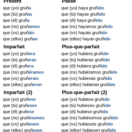
Présent
Passé
que (yo) gruñ
a
que (yo) haya gruñ
ido
que (tú) gruñ
as
que (tú) hayas gruñ
ido
que (él) gruñ
a
que (él) haya gruñ
ido
que (ns) gruñ
amos
que (ns) hayamos gruñ
ido
que (vs) gruñ
áis
que (vs) hayáis gruñ
ido
que (ellos) gruñ
an
que (ellos) hayan gruñ
ido
Imparfait
Plus-que-parfait
que (yo) gruñ
era
que (yo) hubiera gruñ
ido
que (tú) gruñ
eras
que (tú) hubieras gruñ
ido
que (él) gruñ
era
que (él) hubiera gruñ
ido
que (ns) gruñ
éramos
que (ns) hubiéramos gruñ
ido
que (vs) gruñ
erais
que (vs) hubierais gruñ
ido
que (ellos) gruñ
eran
que (ellos) hubieran gruñ
ido
Imparfait (2)
Plus-que-parfait (2)
que (yo) gruñ
ese
que (yo) hubiese gruñ
ido
que (tú) gruñ
eses
que (tú) hubieses gruñ
ido
que (él) gruñ
ese
que (él) hubiese gruñ
ido
que (ns) gruñ
ésemos
que (ns) hubiésemos gruñ
ido
que (vs) gruñ
eseis
que (vs) hubieseis gruñ
ido
que (ellos) gruñ
esen
que (ellos) hubiesen gruñ
ido