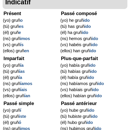
Indicatif
Présent
Passé composé
(yo) gruñ
o
(yo) he gruñ
ido
(tú) gruñ
es
(tú) has gruñ
ido
(él) gruñ
e
(él) ha gruñ
ido
(ns) gruñ
imos
(ns) hemos gruñ
ido
(vs) gruñ
ís
(vs) habéis gruñ
ido
(ellos) gruñ
en
(ellos) han gruñ
ido
Imparfait
Plus-que-parfait
(yo) gruñ
ía
(yo) había gruñ
ido
(tú) gruñ
ías
(tú) habías gruñ
ido
(él) gruñ
ía
(él) había gruñ
ido
(ns) gruñ
íamos
(ns) habíamos gruñ
ido
(vs) gruñ
íais
(vs) habíais gruñ
ido
(ellos) gruñ
ían
(ellos) habían gruñ
ido
Passé simple
Passé antérieur
(yo) gruñ
í
(yo) hube gruñ
ido
(tú) gruñ
iste
(tú) hubiste gruñ
ido
(él) gruñ
ó
(él) hubo gruñ
ido
(ns) gruñ
imos
(ns) hubimos gruñ
ido