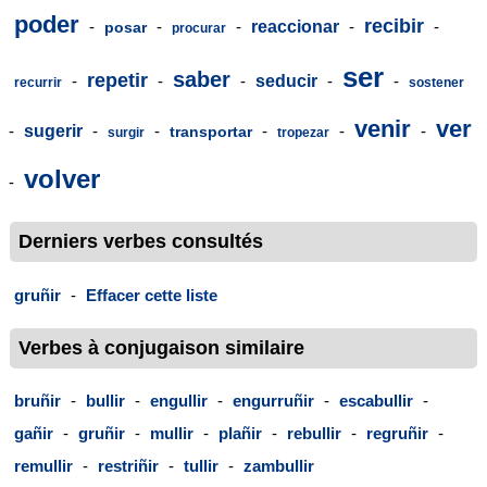
poder
recibir
-
-
-
reaccionar
-
-
posar
procurar
ser
saber
repetir
-
-
-
seducir
-
-
recurrir
sostener
venir
ver
-
sugerir
-
-
-
-
-
transportar
surgir
tropezar
volver
-
Derniers verbes consultés
gruñir
-
Effacer cette liste
Verbes à conjugaison similaire
bruñir
-
bullir
-
engullir
-
engurruñir
-
escabullir
-
gañir
-
gruñir
-
mullir
-
plañir
-
rebullir
-
regruñir
-
remullir
-
restriñir
-
tullir
-
zambullir