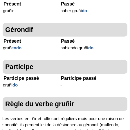
Présent
Passé
gruñir
haber gruñ
ido
Gérondif
Présent
Passé
gruñ
endo
habiendo gruñ
ido
Participe
Participe passé
Participe passé
gruñ
ido
-
Règle du verbe gruñir
Les verbes en -ñir et -ullir sont réguliers mais pour une raison de
sonorité, ils perdent le i de la désinence au gérondif (mullendo,