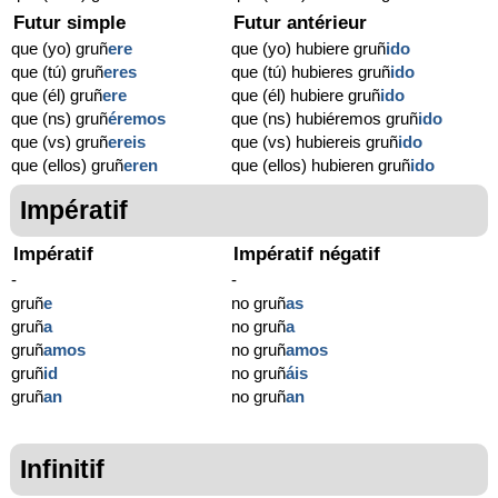
Futur simple
Futur antérieur
que (yo) gruñ
ere
que (yo) hubiere gruñ
ido
que (tú) gruñ
eres
que (tú) hubieres gruñ
ido
que (él) gruñ
ere
que (él) hubiere gruñ
ido
que (ns) gruñ
éremos
que (ns) hubiéremos gruñ
ido
que (vs) gruñ
ereis
que (vs) hubiereis gruñ
ido
que (ellos) gruñ
eren
que (ellos) hubieren gruñ
ido
Impératif
Impératif
Impératif négatif
-
-
gruñ
e
no gruñ
as
gruñ
a
no gruñ
a
gruñ
amos
no gruñ
amos
gruñ
id
no gruñ
áis
gruñ
an
no gruñ
an
Infinitif