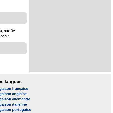
o), aux 3e
pedir.
es langues
gaison française
gaison anglaise
gaison allemande
aison italienne
gaison portugaise