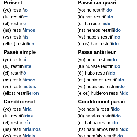
Présent
Passé composé
(yo) restriñ
o
(yo) he restriñ
ido
(tú) restriñ
es
(tú) has restriñ
ido
(él) restriñ
e
(él) ha restriñ
ido
(ns) restriñ
imos
(ns) hemos restriñ
ido
(vs) restriñ
ís
(vs) habéis restriñ
ido
(ellos) restriñ
en
(ellos) han restriñ
ido
Passé simple
Passé antérieur
(yo) restriñ
í
(yo) hube restriñ
ido
(tú) restriñ
iste
(tú) hubiste restriñ
ido
(él) restriñ
ó
(él) hubo restriñ
ido
(ns) restriñ
imos
(ns) hubimos restriñ
ido
(vs) restriñ
isteis
(vs) hubisteis restriñ
ido
(ellos) restriñ
eron
(ellos) hubieron restriñ
ido
Conditionnel
Conditionnel passé
(yo) restriñ
iría
(yo) habría restriñ
ido
(tú) restriñ
irías
(tú) habrías restriñ
ido
(él) restriñ
iría
(él) habría restriñ
ido
(ns) restriñ
iríamos
(ns) habríamos restriñ
ido
(vs) restriñ
iríais
(vs) habríais restriñ
ido