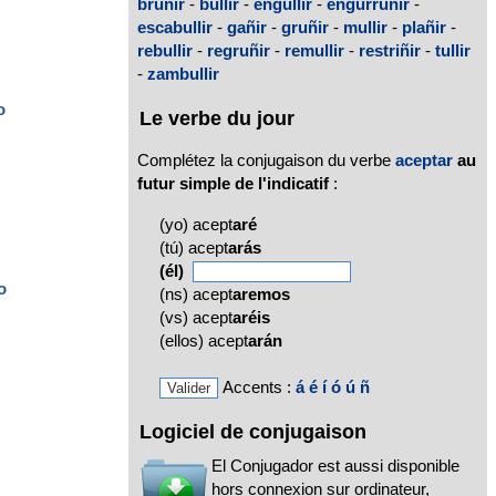
bruñir
-
bullir
-
engullir
-
engurruñir
-
escabullir
-
gañir
-
gruñir
-
mullir
-
plañir
-
rebullir
-
regruñir
-
remullir
-
restriñir
-
tullir
-
zambullir
o
Le verbe du jour
Complétez la conjugaison du verbe
aceptar
au
futur simple de l'indicatif
:
(yo) acept
aré
(tú) acept
arás
(él)
o
(ns) acept
aremos
(vs) acept
aréis
(ellos) acept
arán
Accents :
á
é
í
ó
ú
ñ
Logiciel de conjugaison
El Conjugador est aussi disponible
hors connexion sur ordinateur,