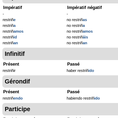
Impératif
Impératif négatif
-
-
restriñ
e
no restriñ
as
restriñ
a
no restriñ
a
restriñ
amos
no restriñ
amos
restriñ
id
no restriñ
áis
restriñ
an
no restriñ
an
Infinitif
Présent
Passé
restriñir
haber restriñ
ido
Gérondif
Présent
Passé
restriñ
endo
habiendo restriñ
ido
Participe