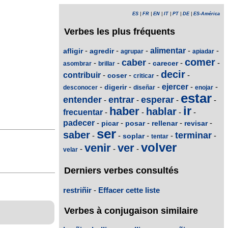
ES
|
FR
|
EN
|
IT
|
PT
|
DE
|
ES-América
Verbes les plus fréquents
-
-
-
alimentar
-
-
afligir
agredir
agrupar
apiadar
comer
caber
-
-
-
-
-
carecer
asombrar
brillar
decir
contribuir
-
-
-
-
coser
criticar
-
-
-
ejercer
-
-
digerir
desconocer
diseñar
enojar
estar
entender
entrar
esperar
-
-
-
-
ir
haber
hablar
frecuentar
-
-
-
-
padecer
-
-
-
-
-
picar
posar
rellenar
revisar
ser
saber
terminar
-
-
-
-
-
soplar
tentar
volver
venir
ver
-
-
-
velar
Derniers verbes consultés
restriñir
-
Effacer cette liste
Verbes à conjugaison similaire