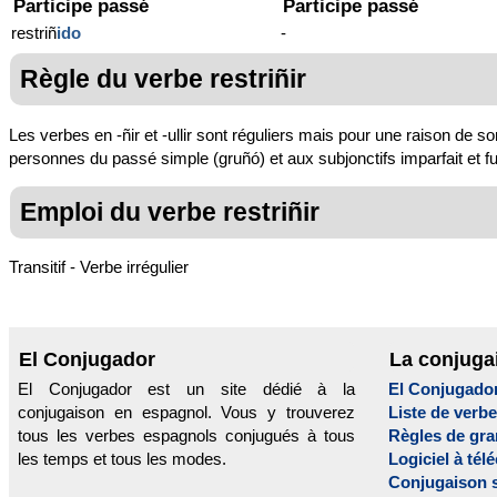
Participe passé
Participe passé
restriñ
ido
-
Règle du verbe restriñir
Les verbes en -ñir et -ullir sont réguliers mais pour une raison de so
personnes du passé simple (gruñó) et aux subjonctifs imparfait et fu
Emploi du verbe restriñir
Transitif - Verbe irrégulier
El Conjugador
La conjuga
El Conjugador est un site dédié à la
El Conjugado
conjugaison en espagnol. Vous y trouverez
Liste de verb
tous les verbes espagnols conjugués à tous
Règles de gr
les temps et tous les modes.
Logiciel à tél
Conjugaison 