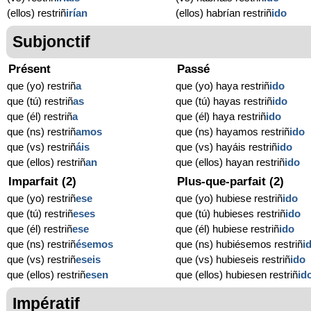
(ellos) restriñ
irían
(ellos) habrían restriñ
ido
Subjonctif
Présent
Passé
que (yo) restriñ
a
que (yo) haya restriñ
ido
que (tú) restriñ
as
que (tú) hayas restriñ
ido
que (él) restriñ
a
que (él) haya restriñ
ido
que (ns) restriñ
amos
que (ns) hayamos restriñ
ido
que (vs) restriñ
áis
que (vs) hayáis restriñ
ido
que (ellos) restriñ
an
que (ellos) hayan restriñ
ido
Imparfait (2)
Plus-que-parfait (2)
que (yo) restriñ
ese
que (yo) hubiese restriñ
ido
que (tú) restriñ
eses
que (tú) hubieses restriñ
ido
que (él) restriñ
ese
que (él) hubiese restriñ
ido
que (ns) restriñ
ésemos
que (ns) hubiésemos restriñ
i
que (vs) restriñ
eseis
que (vs) hubieseis restriñ
ido
que (ellos) restriñ
esen
que (ellos) hubiesen restriñ
id
Impératif