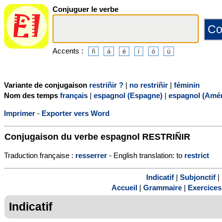
Conjuguer le verbe
Accents :
Variante de conjugaison
restriñir ?
|
no restriñir
|
féminin
Nom des temps
français
|
espagnol (Espagne)
|
espagnol (Amér
Imprimer
-
Exporter vers Word
Conjugaison du verbe espagnol
RESTRIÑIR
Traduction française :
resserrer
- English translation: to
restrict
Indicatif
|
Subjonctif
|
Accueil
|
Grammaire
|
Exercices
Indicatif