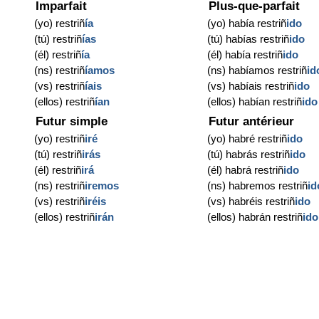
Imparfait
Plus-que-parfait
(yo) restriñ
ía
(yo) había restriñ
ido
(tú) restriñ
ías
(tú) habías restriñ
ido
(él) restriñ
ía
(él) había restriñ
ido
(ns) restriñ
íamos
(ns) habíamos restriñ
id
(vs) restriñ
íais
(vs) habíais restriñ
ido
(ellos) restriñ
ían
(ellos) habían restriñ
ido
Futur simple
Futur antérieur
(yo) restriñ
iré
(yo) habré restriñ
ido
(tú) restriñ
irás
(tú) habrás restriñ
ido
(él) restriñ
irá
(él) habrá restriñ
ido
(ns) restriñ
iremos
(ns) habremos restriñ
id
(vs) restriñ
iréis
(vs) habréis restriñ
ido
(ellos) restriñ
irán
(ellos) habrán restriñ
ido