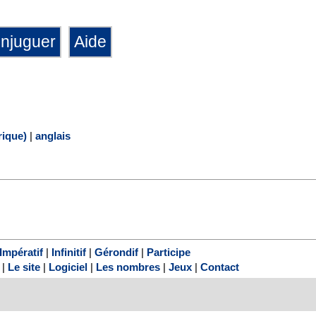
ique)
|
anglais
Impératif
|
Infinitif
|
Gérondif
|
Participe
|
Le site
|
Logiciel
|
Les nombres
|
Jeux
|
Contact