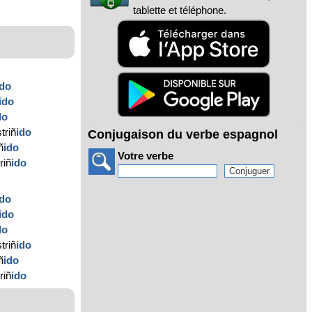
tablette et téléphone.
ido
ido
do
triñ
ido
Conjugaison du verbe espagnol
ñ
ido
Votre verbe
riñ
ido
ido
ido
do
triñ
ido
ñ
ido
riñ
ido