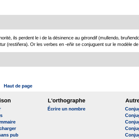
norité, ils perdent le i de la désinence au gérondif (mullendo, bruñend
tur (restiñera). Or les verbes en -eñir se conjuguent sur le modèle de 
Haut de page
ison
L'orthographe
Autr
r
Écrire un nombre
Conju
es
Conju
ammaire
Conju
écharger
Conjug
sans pub
Conju