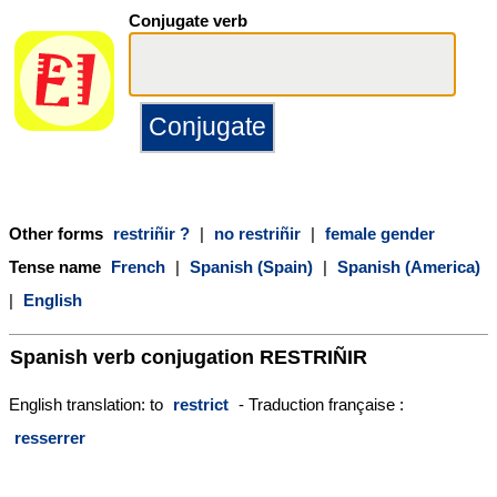
Conjugate verb
Other forms
restriñir ?
|
no restriñir
|
female gender
Tense name
French
|
Spanish (Spain)
|
Spanish (America)
|
English
Spanish verb conjugation
RESTRIÑIR
English translation: to
restrict
- Traduction française :
resserrer