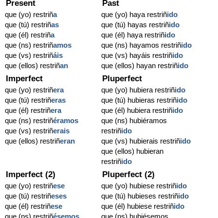
Present
Past
que (yo) restriñ
a
que (yo) haya restriñ
ido
que (tú) restriñ
as
que (tú) hayas restriñ
ido
que (él) restriñ
a
que (él) haya restriñ
ido
que (ns) restriñ
amos
que (ns) hayamos restriñ
ido
que (vs) restriñ
áis
que (vs) hayáis restriñ
ido
que (ellos) restriñ
an
que (ellos) hayan restriñ
ido
Imperfect
Pluperfect
que (yo) restriñ
era
que (yo) hubiera restriñ
ido
que (tú) restriñ
eras
que (tú) hubieras restriñ
ido
que (él) restriñ
era
que (él) hubiera restriñ
ido
que (ns) restriñ
éramos
que (ns) hubiéramos
que (vs) restriñ
erais
restriñ
ido
que (ellos) restriñ
eran
que (vs) hubierais restriñ
ido
que (ellos) hubieran
restriñ
ido
Imperfect (2)
Pluperfect (2)
que (yo) restriñ
ese
que (yo) hubiese restriñ
ido
que (tú) restriñ
eses
que (tú) hubieses restriñ
ido
que (él) restriñ
ese
que (él) hubiese restriñ
ido
que (ns) restriñ
ésemos
que (ns) hubiésemos