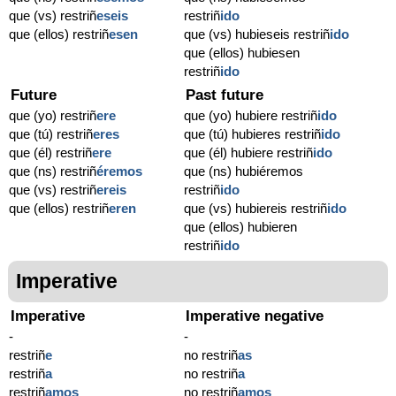
que (vs) restriñ
eseis
restriñ
ido
que (ellos) restriñ
esen
que (vs) hubieseis restriñ
ido
que (ellos) hubiesen
restriñ
ido
Future
Past future
que (yo) restriñ
ere
que (yo) hubiere restriñ
ido
que (tú) restriñ
eres
que (tú) hubieres restriñ
ido
que (él) restriñ
ere
que (él) hubiere restriñ
ido
que (ns) restriñ
éremos
que (ns) hubiéremos
que (vs) restriñ
ereis
restriñ
ido
que (ellos) restriñ
eren
que (vs) hubiereis restriñ
ido
que (ellos) hubieren
restriñ
ido
Imperative
Imperative
Imperative negative
-
-
restriñ
e
no restriñ
as
restriñ
a
no restriñ
a
restriñ
amos
no restriñ
amos