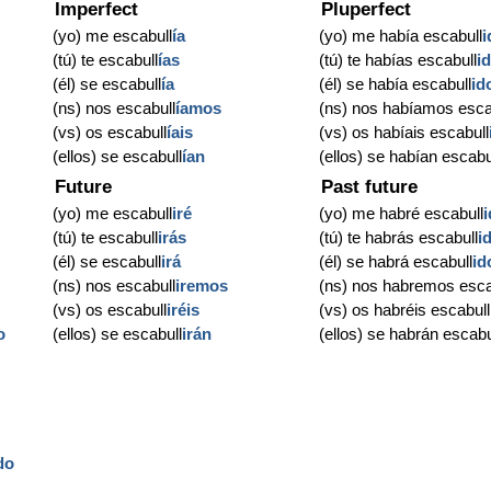
Imperfect
Pluperfect
(yo) me escabull
ía
(yo) me había escabull
i
(tú) te escabull
ías
(tú) te habías escabull
i
(él) se escabull
ía
(él) se había escabull
id
(ns) nos escabull
íamos
(ns) nos habíamos esca
(vs) os escabull
íais
(vs) os habíais escabull
(ellos) se escabull
ían
(ellos) se habían escabu
Future
Past future
(yo) me escabull
iré
(yo) me habré escabull
(tú) te escabull
irás
(tú) te habrás escabull
i
(él) se escabull
irá
(él) se habrá escabull
id
(ns) nos escabull
iremos
(ns) nos habremos esca
(vs) os escabull
iréis
(vs) os habréis escabull
o
(ellos) se escabull
irán
(ellos) se habrán escabu
do