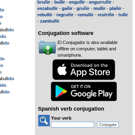
bruñir
-
bullir
-
engullir
-
engurruñir
-
escabullir
-
gañir
-
gruñir
-
mullir
-
plañir
-
do
rebullir
-
regruñir
-
remullir
-
restriñir
-
tullir
do
-
zambullir
o
bull
ido
Conjugation software
ido
El Conjugador is also available
ll
ido
offline on computer, tablet and
smartphone.
ido
do
o
bull
ido
ido
ll
ido
Spanish verb conjugation
Your verb