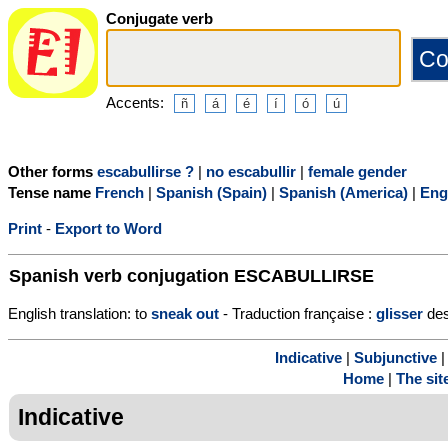
Conjugate verb
Accents:
Other forms
escabullirse ?
|
no escabullir
|
female gender
Tense name
French
|
Spanish (Spain)
|
Spanish (America)
|
Eng
Print
-
Export to Word
Spanish verb conjugation
ESCABULLIRSE
English translation: to
sneak
out
- Traduction française :
glisser
des
Indicative
|
Subjunctive
Home
|
The sit
Indicative