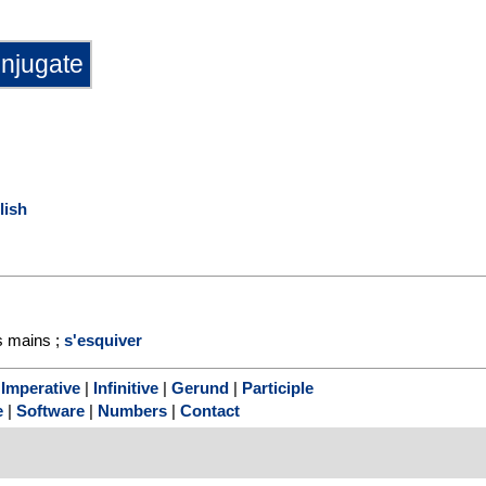
lish
 mains ;
s'esquiver
|
Imperative
|
Infinitive
|
Gerund
|
Participle
e
|
Software
|
Numbers
|
Contact