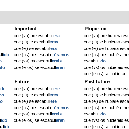
Imperfect
Pluperfect
o
que (yo) me escabull
era
que (yo) me hubiera esc
que (tú) te escabull
eras
que (tú) te hubieras esc
que (él) se escabull
era
que (él) se hubiera esca
ll
ido
que (ns) nos escabull
éramos
que (ns) nos hubiéramo
o
que (vs) os escabull
erais
escabull
ido
ido
que (ellos) se escabull
eran
que (vs) os hubierais es
que (ellos) se hubieran 
Future
Past future
ido
que (yo) me escabull
ere
que (yo) me hubiere esc
do
que (tú) te escabull
eres
que (tú) te hubieres esc
do
que (él) se escabull
ere
que (él) se hubiere esca
que (ns) nos escabull
éremos
que (ns) nos hubiéremo
que (vs) os escabull
ereis
escabull
ido
l
ido
que (ellos) se escabull
eren
que (vs) os hubiereis es
ull
ido
que (ellos) se hubieren 