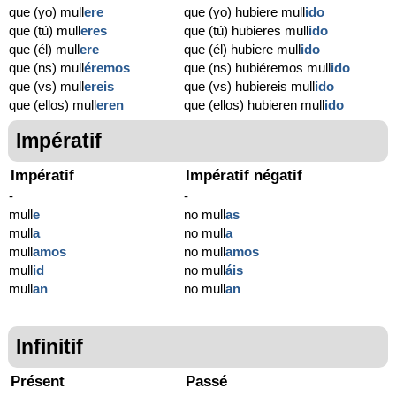
que (yo) mull
ere
que (yo) hubiere mull
ido
que (tú) mull
eres
que (tú) hubieres mull
ido
que (él) mull
ere
que (él) hubiere mull
ido
que (ns) mull
éremos
que (ns) hubiéremos mull
ido
que (vs) mull
ereis
que (vs) hubiereis mull
ido
que (ellos) mull
eren
que (ellos) hubieren mull
ido
Impératif
Impératif
Impératif négatif
-
-
mull
e
no mull
as
mull
a
no mull
a
mull
amos
no mull
amos
mull
id
no mull
áis
mull
an
no mull
an
Infinitif
Présent
Passé