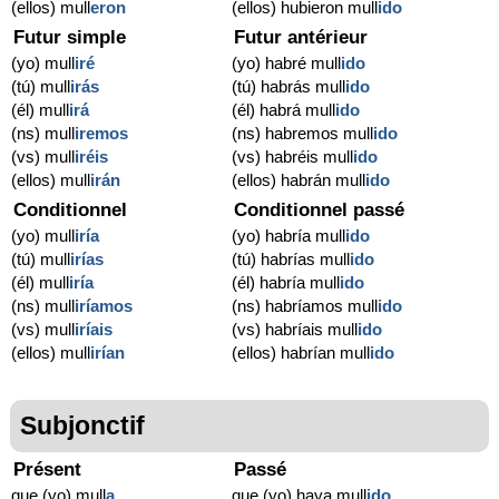
(ellos) mull
eron
(ellos) hubieron mull
ido
Futur simple
Futur antérieur
(yo) mull
iré
(yo) habré mull
ido
(tú) mull
irás
(tú) habrás mull
ido
(él) mull
irá
(él) habrá mull
ido
(ns) mull
iremos
(ns) habremos mull
ido
(vs) mull
iréis
(vs) habréis mull
ido
(ellos) mull
irán
(ellos) habrán mull
ido
Conditionnel
Conditionnel passé
(yo) mull
iría
(yo) habría mull
ido
(tú) mull
irías
(tú) habrías mull
ido
(él) mull
iría
(él) habría mull
ido
(ns) mull
iríamos
(ns) habríamos mull
ido
(vs) mull
iríais
(vs) habríais mull
ido
(ellos) mull
irían
(ellos) habrían mull
ido
Subjonctif
Présent
Passé
que (yo) mull
a
que (yo) haya mull
ido