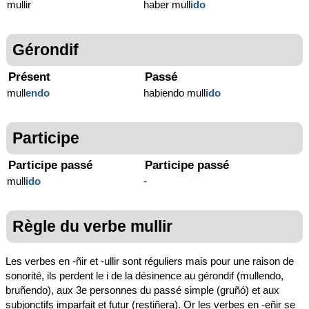
mullir
haber mull
ido
Gérondif
Présent
Passé
mull
endo
habiendo mull
ido
Participe
Participe passé
Participe passé
mull
ido
-
Règle du verbe mullir
Les verbes en -ñir et -ullir sont réguliers mais pour une raison de
sonorité, ils perdent le i de la désinence au gérondif (mullendo,
bruñendo), aux 3e personnes du passé simple (gruñó) et aux
subjonctifs imparfait et futur (restiñera). Or les verbes en -eñir se