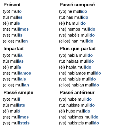
Présent
Passé composé
(yo) mull
o
(yo) he mull
ido
(tú) mull
es
(tú) has mull
ido
(él) mull
e
(él) ha mull
ido
(ns) mull
imos
(ns) hemos mull
ido
(vs) mull
ís
(vs) habéis mull
ido
(ellos) mull
en
(ellos) han mull
ido
Imparfait
Plus-que-parfait
(yo) mull
ía
(yo) había mull
ido
(tú) mull
ías
(tú) habías mull
ido
(él) mull
ía
(él) había mull
ido
(ns) mull
íamos
(ns) habíamos mull
ido
(vs) mull
íais
(vs) habíais mull
ido
(ellos) mull
ían
(ellos) habían mull
ido
Passé simple
Passé antérieur
(yo) mull
í
(yo) hube mull
ido
(tú) mull
iste
(tú) hubiste mull
ido
(él) mull
ó
(él) hubo mull
ido
(ns) mull
imos
(ns) hubimos mull
ido
(vs) mull
isteis
(vs) hubisteis mull
ido