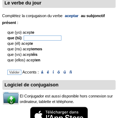
Le verbe du jour
Complétez la conjugaison du verbe
aceptar
au subjonctif
présent
:
que (yo) acept
e
que (tú)
que (él) acept
e
que (ns) acept
emos
que (vs) acept
éis
que (ellos) acept
en
Accents :
á
é
í
ó
ú
ñ
Logiciel de conjugaison
El Conjugador est aussi disponible hors connexion sur
ordinateur, tablette et téléphone.