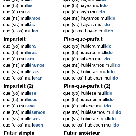
que (tú) mull
as
que (tú) hayas mull
ido
que (él) mull
a
que (él) haya mull
ido
que (ns) mull
amos
que (ns) hayamos mull
ido
que (vs) mull
áis
que (vs) hayáis mull
ido
que (ellos) mull
an
que (ellos) hayan mull
ido
Imparfait
Plus-que-parfait
que (yo) mull
era
que (yo) hubiera mull
ido
que (tú) mull
eras
que (tú) hubieras mull
ido
que (él) mull
era
que (él) hubiera mull
ido
que (ns) mull
éramos
que (ns) hubiéramos mull
ido
que (vs) mull
erais
que (vs) hubierais mull
ido
que (ellos) mull
eran
que (ellos) hubieran mull
ido
Imparfait (2)
Plus-que-parfait (2)
que (yo) mull
ese
que (yo) hubiese mull
ido
que (tú) mull
eses
que (tú) hubieses mull
ido
que (él) mull
ese
que (él) hubiese mull
ido
que (ns) mull
ésemos
que (ns) hubiésemos mull
ido
que (vs) mull
eseis
que (vs) hubieseis mull
ido
que (ellos) mull
esen
que (ellos) hubiesen mull
ido
Futur simple
Futur antérieur