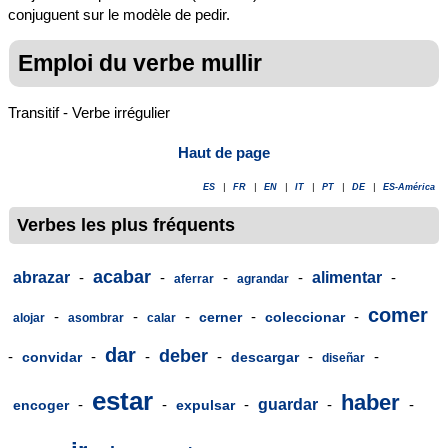
conjuguent sur le modèle de pedir.
Emploi du verbe mullir
Transitif - Verbe irrégulier
Haut de page
ES
|
FR
|
EN
|
IT
|
PT
|
DE
|
ES-América
Verbes les plus fréquents
acabar
abrazar
-
-
-
-
alimentar
-
aferrar
agrandar
comer
-
-
-
-
-
cerner
coleccionar
alojar
asombrar
calar
dar
deber
-
-
-
-
-
-
convidar
descargar
diseñar
estar
haber
-
-
-
guardar
-
-
encoger
expulsar