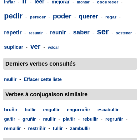
ir
leer
-
-
-
mejorar
-
-
-
inflar
oscurecer
montar
pedir
poder
querer
-
-
-
-
-
perecer
regar
ser
saber
repetir
reunir
-
-
-
-
-
-
resumir
sostener
ver
suplicar
-
-
volcar
Derniers verbes consultés
mullir
-
Effacer cette liste
Verbes à conjugaison similaire
bruñir
-
bullir
-
engullir
-
engurruñir
-
escabullir
-
gañir
-
gruñir
-
mullir
-
plañir
-
rebullir
-
regruñir
-
remullir
-
restriñir
-
tullir
-
zambullir