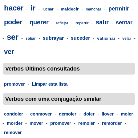
hacer
ir
permitir
-
-
-
-
-
-
maldecir
luchar
manchar
poder
querer
salir
sentar
-
-
-
-
-
reflejar
repartir
ser
-
-
-
subrayar
-
suceder
-
-
-
vaticinar
sobar
velar
ver
Verbos Últimos consultados
promover
-
Limpar esta lista
Verbos com uma conjugação similar
condoler
-
conmover
-
demoler
-
doler
-
llover
-
moler
-
morder
-
mover
-
promover
-
remoler
-
remorder
-
remover