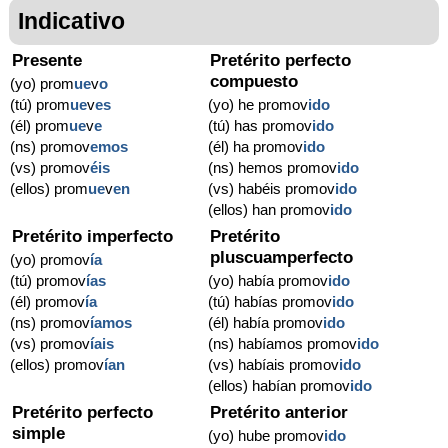
Indicativo
Presente
Pretérito perfecto
compuesto
(yo) prom
ue
v
o
(tú) prom
ue
v
es
(yo) he promov
ido
(él) prom
ue
v
e
(tú) has promov
ido
(ns) promov
emos
(él) ha promov
ido
(vs) promov
éis
(ns) hemos promov
ido
(ellos) prom
ue
v
en
(vs) habéis promov
ido
(ellos) han promov
ido
Pretérito imperfecto
Pretérito
pluscuamperfecto
(yo) promov
ía
(tú) promov
ías
(yo) había promov
ido
(él) promov
ía
(tú) habías promov
ido
(ns) promov
íamos
(él) había promov
ido
(vs) promov
íais
(ns) habíamos promov
ido
(ellos) promov
ían
(vs) habíais promov
ido
(ellos) habían promov
ido
Pretérito perfecto
Pretérito anterior
simple
(yo) hube promov
ido