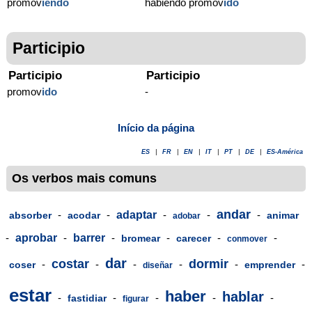
promov
iendo
habiendo promov
ido
Participio
Participio
Participio
promov
ido
-
Início da página
ES
|
FR
|
EN
|
IT
|
PT
|
DE
|
ES-América
Os verbos mais comuns
andar
-
-
adaptar
-
-
-
absorber
acodar
animar
adobar
-
aprobar
-
barrer
-
-
-
-
bromear
carecer
conmover
dar
costar
dormir
-
-
-
-
-
-
coser
emprender
diseñar
estar
haber
hablar
-
-
-
-
-
fastidiar
figurar