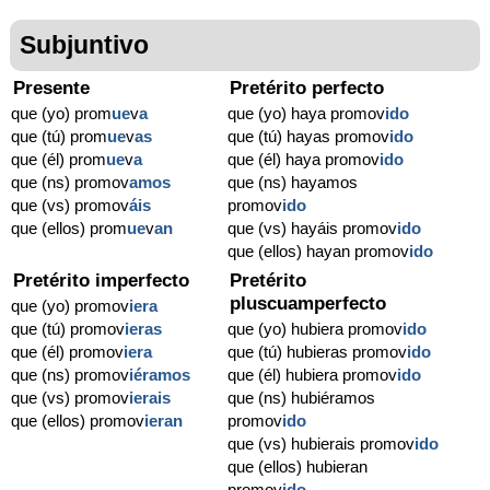
Subjuntivo
Presente
Pretérito perfecto
que (yo) prom
ue
v
a
que (yo) haya promov
ido
que (tú) prom
ue
v
as
que (tú) hayas promov
ido
que (él) prom
ue
v
a
que (él) haya promov
ido
que (ns) promov
amos
que (ns) hayamos
que (vs) promov
áis
promov
ido
que (ellos) prom
ue
v
an
que (vs) hayáis promov
ido
que (ellos) hayan promov
ido
Pretérito imperfecto
Pretérito
pluscuamperfecto
que (yo) promov
iera
que (tú) promov
ieras
que (yo) hubiera promov
ido
que (él) promov
iera
que (tú) hubieras promov
ido
que (ns) promov
iéramos
que (él) hubiera promov
ido
que (vs) promov
ierais
que (ns) hubiéramos
que (ellos) promov
ieran
promov
ido
que (vs) hubierais promov
ido
que (ellos) hubieran
promov
ido