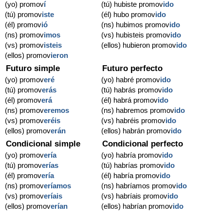
(yo) promov
í
(tú) hubiste promov
ido
(tú) promov
iste
(él) hubo promov
ido
(él) promov
ió
(ns) hubimos promov
ido
(ns) promov
imos
(vs) hubisteis promov
ido
(vs) promov
isteis
(ellos) hubieron promov
ido
(ellos) promov
ieron
Futuro simple
Futuro perfecto
(yo) promov
eré
(yo) habré promov
ido
(tú) promov
erás
(tú) habrás promov
ido
(él) promov
erá
(él) habrá promov
ido
(ns) promov
eremos
(ns) habremos promov
ido
(vs) promov
eréis
(vs) habréis promov
ido
(ellos) promov
erán
(ellos) habrán promov
ido
Condicional simple
Condicional perfecto
(yo) promov
ería
(yo) habría promov
ido
(tú) promov
erías
(tú) habrías promov
ido
(él) promov
ería
(él) habría promov
ido
(ns) promov
eríamos
(ns) habríamos promov
ido
(vs) promov
eríais
(vs) habríais promov
ido
(ellos) promov
erían
(ellos) habrían promov
ido