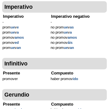
Imperativo
Imperativo
Imperativo negativo
-
-
prom
ue
v
e
no prom
ue
v
as
prom
ue
v
a
no prom
ue
v
a
promov
amos
no promov
amos
promov
ed
no promov
áis
prom
ue
v
an
no prom
ue
v
an
Infinitivo
Presente
Compuesto
promover
haber promov
ido
Gerundio
Presente
Compuesto