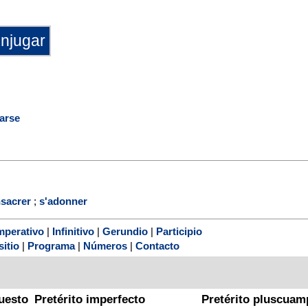
arse
sacrer
;
s'adonner
mperativo
|
Infinitivo
|
Gerundio
|
Participio
sitio
|
Programa
|
Números
|
Contacto
uesto
Pretérito imperfecto
Pretérito pluscuam