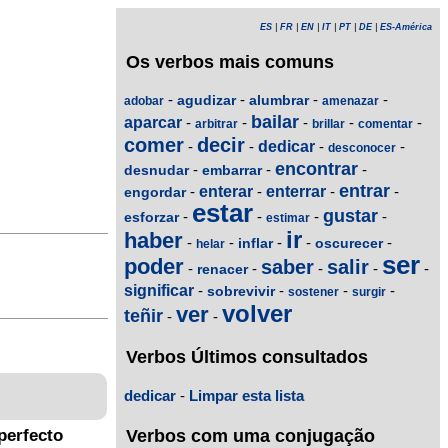
ES
|
FR
|
EN
|
IT
|
PT
|
DE
|
ES-América
Os verbos mais comuns
-
-
-
-
agudizar
alumbrar
adobar
amenazar
bailar
aparcar
-
-
-
-
-
arbitrar
brillar
comentar
comer
decir
-
-
dedicar
-
-
desconocer
encontrar
-
-
-
desnudar
embarrar
entrar
-
enterar
-
enterrar
-
-
engordar
estar
gustar
-
-
-
-
esforzar
estimar
ir
haber
-
-
-
-
-
inflar
oscurecer
helar
ser
poder
saber
salir
-
-
-
-
-
renacer
significar
-
-
-
-
sobrevivir
sostener
surgir
volver
ver
teñir
-
-
Verbos Últimos consultados
dedicar
-
Limpar esta lista
Verbos com uma conjugação
perfecto