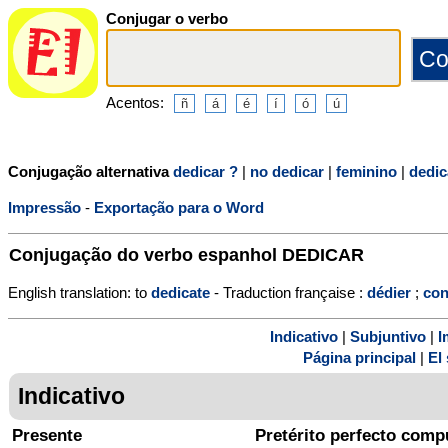
Conjugar o verbo
Acentos:
Conjugação alternativa
dedicar ?
|
no dedicar
|
feminino
|
dedic
Impressão
-
Exportação para o Word
Conjugação do verbo espanhol
DEDICAR
English translation: to
dedicate
- Traduction française :
dédier
;
con
Indicativo
|
Subjuntivo
|
I
Página principal
|
El 
Indicativo
Presente
Pretérito perfecto comp