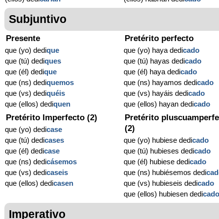
Subjuntivo
Presente
Pretérito perfecto
que (yo) dedi
que
que (yo) haya dedi
cado
que (tú) dedi
ques
que (tú) hayas dedi
cado
que (él) dedi
que
que (él) haya dedi
cado
que (ns) dedi
quemos
que (ns) hayamos dedi
cado
que (vs) dedi
quéis
que (vs) hayáis dedi
cado
que (ellos) dedi
quen
que (ellos) hayan dedi
cado
Pretérito Imperfecto (2)
Pretérito pluscuamperfe
(2)
que (yo) dedi
case
que (tú) dedi
cases
que (yo) hubiese dedi
cado
que (él) dedi
case
que (tú) hubieses dedi
cado
que (ns) dedi
cásemos
que (él) hubiese dedi
cado
que (vs) dedi
caseis
que (ns) hubiésemos dedi
cad
que (ellos) dedi
casen
que (vs) hubieseis dedi
cado
que (ellos) hubiesen dedi
cad
Imperativo