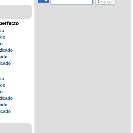
perfecto
do
ado
do
di
cado
ado
i
cado
do
ado
do
di
cado
ado
i
cado