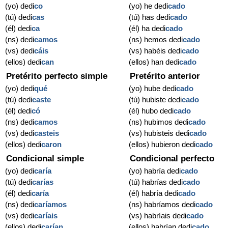
(yo) dedi
co
(yo) he dedi
cado
(tú) dedi
cas
(tú) has dedi
cado
(él) dedi
ca
(él) ha dedi
cado
(ns) dedi
camos
(ns) hemos dedi
cado
(vs) dedi
cáis
(vs) habéis dedi
cado
(ellos) dedi
can
(ellos) han dedi
cado
Pretérito perfecto simple
Pretérito anterior
(yo) dedi
qué
(yo) hube dedi
cado
(tú) dedi
caste
(tú) hubiste dedi
cado
(él) dedi
có
(él) hubo dedi
cado
(ns) dedi
camos
(ns) hubimos dedi
cado
(vs) dedi
casteis
(vs) hubisteis dedi
cado
(ellos) dedi
caron
(ellos) hubieron dedi
cado
Condicional simple
Condicional perfecto
(yo) dedi
caría
(yo) habría dedi
cado
(tú) dedi
carías
(tú) habrías dedi
cado
(él) dedi
caría
(él) habría dedi
cado
(ns) dedi
caríamos
(ns) habríamos dedi
cado
(vs) dedi
caríais
(vs) habríais dedi
cado
(ellos) dedi
carían
(ellos) habrían dedi
cado