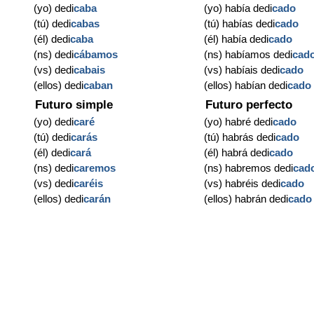
(yo) dedi
caba
(yo) había dedi
cado
(tú) dedi
cabas
(tú) habías dedi
cado
(él) dedi
caba
(él) había dedi
cado
(ns) dedi
cábamos
(ns) habíamos dedi
cad
(vs) dedi
cabais
(vs) habíais dedi
cado
(ellos) dedi
caban
(ellos) habían dedi
cado
Futuro simple
Futuro perfecto
(yo) dedi
caré
(yo) habré dedi
cado
(tú) dedi
carás
(tú) habrás dedi
cado
(él) dedi
cará
(él) habrá dedi
cado
(ns) dedi
caremos
(ns) habremos dedi
cad
(vs) dedi
caréis
(vs) habréis dedi
cado
(ellos) dedi
carán
(ellos) habrán dedi
cado