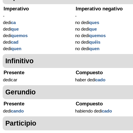
Imperativo
Imperativo negativo
-
-
dedi
ca
no dedi
ques
dedi
que
no dedi
que
dedi
quemos
no dedi
quemos
dedi
cad
no dedi
quéis
dedi
quen
no dedi
quen
Infinitivo
Presente
Compuesto
dedicar
haber dedi
cado
Gerundio
Presente
Compuesto
dedi
cando
habiendo dedi
cado
Participio