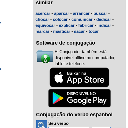
similar
acercar
-
aparcar
-
arrancar
-
buscar
-
chocar
-
colocar
-
comunicar
-
dedicar
-
o
equivocar
-
explicar
-
fabricar
-
indicar
-
marcar
-
masticar
-
sacar
-
tocar
Software de conjugação
El Conjugador também está
disponível offline no computador,
tablet e telefone.
o
Conjugação do verbo espanhol
Seu verbo