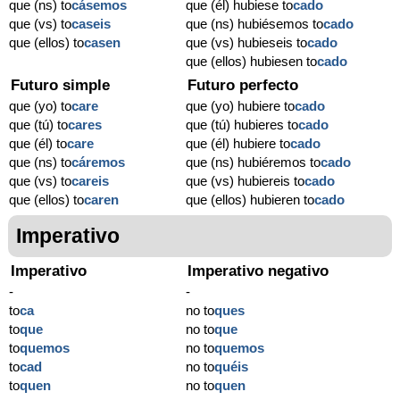
que (ns) to
cásemos
que (él) hubiese to
cado
que (vs) to
caseis
que (ns) hubiésemos to
cado
que (ellos) to
casen
que (vs) hubieseis to
cado
que (ellos) hubiesen to
cado
Futuro simple
Futuro perfecto
que (yo) to
care
que (yo) hubiere to
cado
que (tú) to
cares
que (tú) hubieres to
cado
que (él) to
care
que (él) hubiere to
cado
que (ns) to
cáremos
que (ns) hubiéremos to
cado
que (vs) to
careis
que (vs) hubiereis to
cado
que (ellos) to
caren
que (ellos) hubieren to
cado
Imperativo
Imperativo
Imperativo negativo
-
-
to
ca
no to
ques
to
que
no to
que
to
quemos
no to
quemos
to
cad
no to
quéis
to
quen
no to
quen