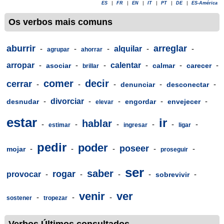
ES
|
FR
|
EN
|
IT
|
PT
|
DE
|
ES-América
Os verbos mais comuns
aburrir
arreglar
-
-
-
alquilar
-
-
agrupar
ahorrar
arropar
-
-
-
calentar
-
-
-
asociar
calmar
carecer
brillar
comer
decir
cerrar
-
-
-
-
-
denunciar
desconectar
-
divorciar
-
-
-
-
desnudar
engordar
envejecer
elevar
estar
ir
hablar
-
-
-
-
-
-
estimar
ingresar
ligar
pedir
poder
poseer
-
-
-
-
-
mojar
proseguir
ser
saber
rogar
provocar
-
-
-
-
-
sobrevivir
venir
ver
-
-
-
sostener
tropezar
Verbos Últimos consultados