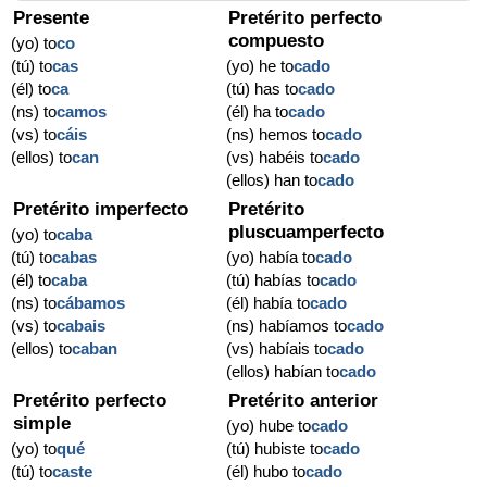
Presente
Pretérito perfecto
compuesto
(yo) to
co
(tú) to
cas
(yo) he to
cado
(él) to
ca
(tú) has to
cado
(ns) to
camos
(él) ha to
cado
(vs) to
cáis
(ns) hemos to
cado
(ellos) to
can
(vs) habéis to
cado
(ellos) han to
cado
Pretérito imperfecto
Pretérito
pluscuamperfecto
(yo) to
caba
(tú) to
cabas
(yo) había to
cado
(él) to
caba
(tú) habías to
cado
(ns) to
cábamos
(él) había to
cado
(vs) to
cabais
(ns) habíamos to
cado
(ellos) to
caban
(vs) habíais to
cado
(ellos) habían to
cado
Pretérito perfecto
Pretérito anterior
simple
(yo) hube to
cado
(yo) to
qué
(tú) hubiste to
cado
(tú) to
caste
(él) hubo to
cado