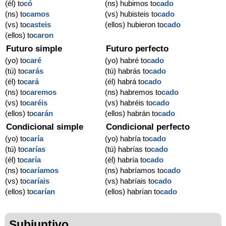
(él) to
có
(ns) hubimos to
cado
(ns) to
camos
(vs) hubisteis to
cado
(vs) to
casteis
(ellos) hubieron to
cado
(ellos) to
caron
Futuro simple
Futuro perfecto
(yo) to
caré
(yo) habré to
cado
(tú) to
carás
(tú) habrás to
cado
(él) to
cará
(él) habrá to
cado
(ns) to
caremos
(ns) habremos to
cado
(vs) to
caréis
(vs) habréis to
cado
(ellos) to
carán
(ellos) habrán to
cado
Condicional simple
Condicional perfecto
(yo) to
caría
(yo) habría to
cado
(tú) to
carías
(tú) habrías to
cado
(él) to
caría
(él) habría to
cado
(ns) to
caríamos
(ns) habríamos to
cado
(vs) to
caríais
(vs) habríais to
cado
(ellos) to
carían
(ellos) habrían to
cado
Subjuntivo