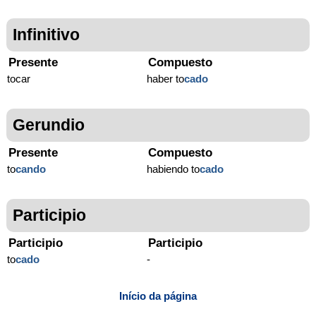
Infinitivo
Presente
Compuesto
tocar
haber to
cado
Gerundio
Presente
Compuesto
to
cando
habiendo to
cado
Participio
Participio
Participio
to
cado
-
Início da página