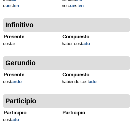
c
ue
st
en
no c
ue
st
en
Infinitivo
Presente
Compuesto
costar
haber cost
ado
Gerundio
Presente
Compuesto
cost
ando
habiendo cost
ado
Participio
Participio
Participio
cost
ado
-