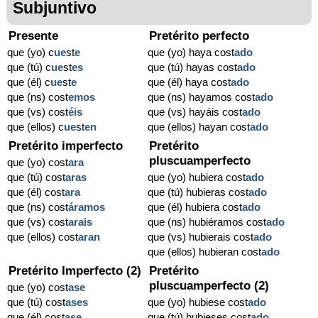
Subjuntivo
Presente
Pretérito perfecto
que (yo) c
ue
st
e
que (yo) haya cost
ado
que (tú) c
ue
st
es
que (tú) hayas cost
ado
que (él) c
ue
st
e
que (él) haya cost
ado
que (ns) cost
emos
que (ns) hayamos cost
ado
que (vs) cost
éis
que (vs) hayáis cost
ado
que (ellos) c
ue
st
en
que (ellos) hayan cost
ado
Pretérito imperfecto
Pretérito
pluscuamperfecto
que (yo) cost
ara
que (tú) cost
aras
que (yo) hubiera cost
ado
que (él) cost
ara
que (tú) hubieras cost
ado
que (ns) cost
áramos
que (él) hubiera cost
ado
que (vs) cost
arais
que (ns) hubiéramos cost
ado
que (ellos) cost
aran
que (vs) hubierais cost
ado
que (ellos) hubieran cost
ado
Pretérito Imperfecto (2)
Pretérito
pluscuamperfecto (2)
que (yo) cost
ase
que (tú) cost
ases
que (yo) hubiese cost
ado
que (él) cost
ase
que (tú) hubieses cost
ado