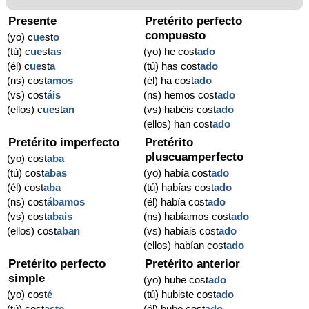
Presente
Pretérito perfecto
compuesto
(yo) c
ue
st
o
(tú) c
ue
st
as
(yo) he cost
ado
(él) c
ue
st
a
(tú) has cost
ado
(ns) cost
amos
(él) ha cost
ado
(vs) cost
áis
(ns) hemos cost
ado
(ellos) c
ue
st
an
(vs) habéis cost
ado
(ellos) han cost
ado
Pretérito imperfecto
Pretérito
pluscuamperfecto
(yo) cost
aba
(tú) cost
abas
(yo) había cost
ado
(él) cost
aba
(tú) habías cost
ado
(ns) cost
ábamos
(él) había cost
ado
(vs) cost
abais
(ns) habíamos cost
ado
(ellos) cost
aban
(vs) habíais cost
ado
(ellos) habían cost
ado
Pretérito perfecto
Pretérito anterior
simple
(yo) hube cost
ado
(yo) cost
é
(tú) hubiste cost
ado
(tú) cost
aste
(él) hubo cost
ado