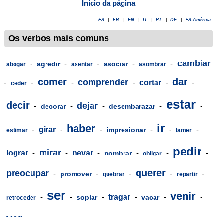
Início da página
ES
|
FR
|
EN
|
IT
|
PT
|
DE
|
ES-América
Os verbos mais comuns
cambiar
-
-
-
-
-
agredir
asociar
abogar
asentar
asombrar
comer
dar
comprender
-
-
-
-
cortar
-
-
ceder
estar
decir
dejar
-
-
-
-
-
decorar
desembarazar
ir
haber
-
girar
-
-
-
-
-
impresionar
estimar
lamer
pedir
mirar
lograr
-
-
nevar
-
-
-
-
nombrar
obligar
querer
preocupar
-
-
-
-
-
promover
quebrar
repartir
ser
venir
-
-
-
tragar
-
-
-
soplar
vacar
retroceder