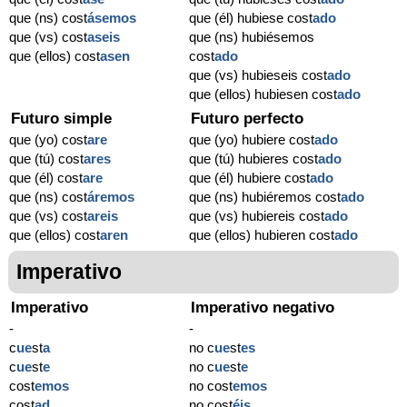
que (ns) cost
ásemos
que (él) hubiese cost
ado
que (vs) cost
aseis
que (ns) hubiésemos
que (ellos) cost
asen
cost
ado
que (vs) hubieseis cost
ado
que (ellos) hubiesen cost
ado
Futuro simple
Futuro perfecto
que (yo) cost
are
que (yo) hubiere cost
ado
que (tú) cost
ares
que (tú) hubieres cost
ado
que (él) cost
are
que (él) hubiere cost
ado
que (ns) cost
áremos
que (ns) hubiéremos cost
ado
que (vs) cost
areis
que (vs) hubiereis cost
ado
que (ellos) cost
aren
que (ellos) hubieren cost
ado
Imperativo
Imperativo
Imperativo negativo
-
-
c
ue
st
a
no c
ue
st
es
c
ue
st
e
no c
ue
st
e
cost
emos
no cost
emos
cost
ad
no cost
éis