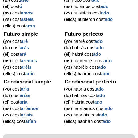
(él) cost
ó
(ns) hubimos cost
ado
(ns) cost
amos
(vs) hubisteis cost
ado
(vs) cost
asteis
(ellos) hubieron cost
ado
(ellos) cost
aron
Futuro simple
Futuro perfecto
(yo) cost
aré
(yo) habré cost
ado
(tú) cost
arás
(tú) habrás cost
ado
(él) cost
ará
(él) habrá cost
ado
(ns) cost
aremos
(ns) habremos cost
ado
(vs) cost
aréis
(vs) habréis cost
ado
(ellos) cost
arán
(ellos) habrán cost
ado
Condicional simple
Condicional perfecto
(yo) cost
aría
(yo) habría cost
ado
(tú) cost
arías
(tú) habrías cost
ado
(él) cost
aría
(él) habría cost
ado
(ns) cost
aríamos
(ns) habríamos cost
ado
(vs) cost
aríais
(vs) habríais cost
ado
(ellos) cost
arían
(ellos) habrían cost
ado