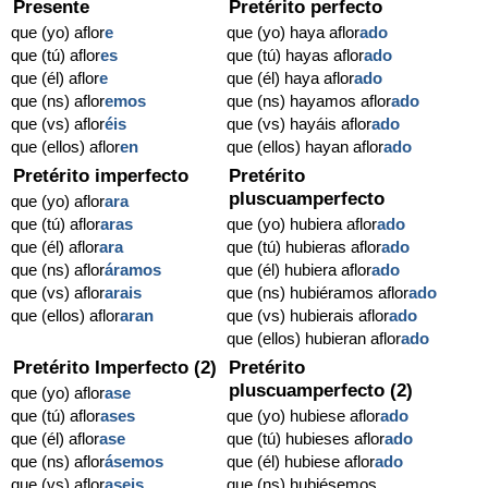
Presente
Pretérito perfecto
que (yo) aflor
e
que (yo) haya aflor
ado
que (tú) aflor
es
que (tú) hayas aflor
ado
que (él) aflor
e
que (él) haya aflor
ado
que (ns) aflor
emos
que (ns) hayamos aflor
ado
que (vs) aflor
éis
que (vs) hayáis aflor
ado
que (ellos) aflor
en
que (ellos) hayan aflor
ado
Pretérito imperfecto
Pretérito
pluscuamperfecto
que (yo) aflor
ara
que (tú) aflor
aras
que (yo) hubiera aflor
ado
que (él) aflor
ara
que (tú) hubieras aflor
ado
que (ns) aflor
áramos
que (él) hubiera aflor
ado
que (vs) aflor
arais
que (ns) hubiéramos aflor
ado
que (ellos) aflor
aran
que (vs) hubierais aflor
ado
que (ellos) hubieran aflor
ado
Pretérito Imperfecto (2)
Pretérito
pluscuamperfecto (2)
que (yo) aflor
ase
que (tú) aflor
ases
que (yo) hubiese aflor
ado
que (él) aflor
ase
que (tú) hubieses aflor
ado
que (ns) aflor
ásemos
que (él) hubiese aflor
ado
que (vs) aflor
aseis
que (ns) hubiésemos