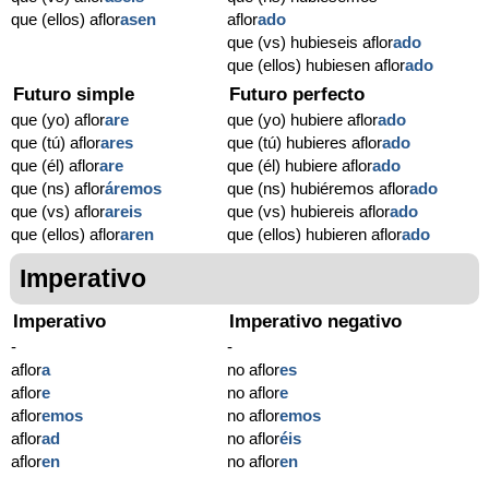
que (ellos) aflor
asen
aflor
ado
que (vs) hubieseis aflor
ado
que (ellos) hubiesen aflor
ado
Futuro simple
Futuro perfecto
que (yo) aflor
are
que (yo) hubiere aflor
ado
que (tú) aflor
ares
que (tú) hubieres aflor
ado
que (él) aflor
are
que (él) hubiere aflor
ado
que (ns) aflor
áremos
que (ns) hubiéremos aflor
ado
que (vs) aflor
areis
que (vs) hubiereis aflor
ado
que (ellos) aflor
aren
que (ellos) hubieren aflor
ado
Imperativo
Imperativo
Imperativo negativo
-
-
aflor
a
no aflor
es
aflor
e
no aflor
e
aflor
emos
no aflor
emos
aflor
ad
no aflor
éis
aflor
en
no aflor
en