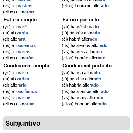
(vs) aflor
asteis
(ellos) hubieron aflor
ado
(ellos) aflor
aron
Futuro simple
Futuro perfecto
(yo) aflor
aré
(yo) habré aflor
ado
(tú) aflor
arás
(tú) habrás aflor
ado
(él) aflor
ará
(él) habrá aflor
ado
(ns) aflor
aremos
(ns) habremos aflor
ado
(vs) aflor
aréis
(vs) habréis aflor
ado
(ellos) aflor
arán
(ellos) habrán aflor
ado
Condicional simple
Condicional perfecto
(yo) aflor
aría
(yo) habría aflor
ado
(tú) aflor
arías
(tú) habrías aflor
ado
(él) aflor
aría
(él) habría aflor
ado
(ns) aflor
aríamos
(ns) habríamos aflor
ado
(vs) aflor
aríais
(vs) habríais aflor
ado
(ellos) aflor
arían
(ellos) habrían aflor
ado
Subjuntivo