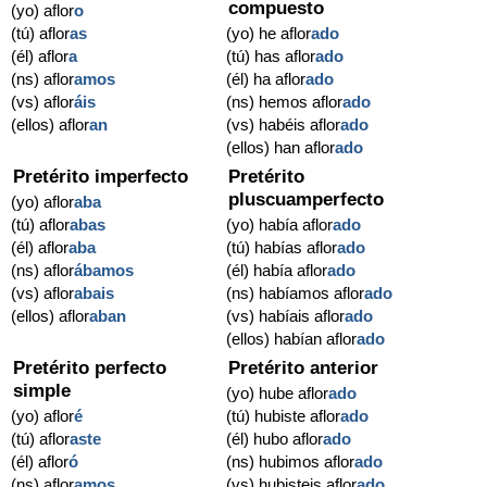
compuesto
(yo) aflor
o
(tú) aflor
as
(yo) he aflor
ado
(él) aflor
a
(tú) has aflor
ado
(ns) aflor
amos
(él) ha aflor
ado
(vs) aflor
áis
(ns) hemos aflor
ado
(ellos) aflor
an
(vs) habéis aflor
ado
(ellos) han aflor
ado
Pretérito imperfecto
Pretérito
pluscuamperfecto
(yo) aflor
aba
(tú) aflor
abas
(yo) había aflor
ado
(él) aflor
aba
(tú) habías aflor
ado
(ns) aflor
ábamos
(él) había aflor
ado
(vs) aflor
abais
(ns) habíamos aflor
ado
(ellos) aflor
aban
(vs) habíais aflor
ado
(ellos) habían aflor
ado
Pretérito perfecto
Pretérito anterior
simple
(yo) hube aflor
ado
(yo) aflor
é
(tú) hubiste aflor
ado
(tú) aflor
aste
(él) hubo aflor
ado
(él) aflor
ó
(ns) hubimos aflor
ado
(ns) aflor
amos
(vs) hubisteis aflor
ado