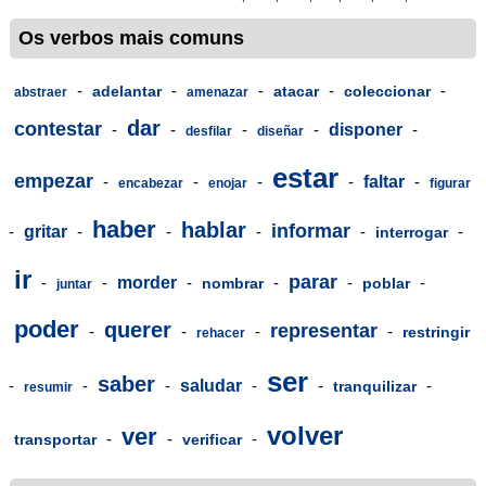
Os verbos mais comuns
-
-
-
-
-
adelantar
atacar
coleccionar
abstraer
amenazar
dar
contestar
-
-
-
-
disponer
-
desfilar
diseñar
estar
empezar
-
-
-
-
faltar
-
encabezar
enojar
figurar
haber
hablar
informar
-
gritar
-
-
-
-
-
interrogar
ir
parar
-
-
morder
-
-
-
-
nombrar
poblar
juntar
poder
querer
representar
-
-
-
-
restringir
rehacer
ser
saber
-
-
-
saludar
-
-
-
tranquilizar
resumir
volver
ver
-
-
-
transportar
verificar