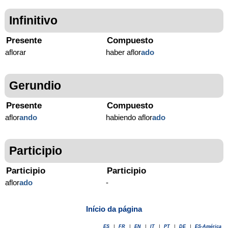
Infinitivo
Presente
Compuesto
aflorar
haber aflor
ado
Gerundio
Presente
Compuesto
aflor
ando
habiendo aflor
ado
Participio
Participio
Participio
aflor
ado
-
Início da página
ES
|
FR
|
EN
|
IT
|
PT
|
DE
|
ES-América