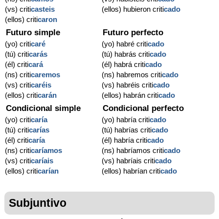
(vs) criti
casteis
(ellos) hubieron criti
cado
(ellos) criti
caron
Futuro simple
Futuro perfecto
(yo) criti
caré
(yo) habré criti
cado
(tú) criti
carás
(tú) habrás criti
cado
(él) criti
cará
(él) habrá criti
cado
(ns) criti
caremos
(ns) habremos criti
cado
(vs) criti
caréis
(vs) habréis criti
cado
(ellos) criti
carán
(ellos) habrán criti
cado
Condicional simple
Condicional perfecto
(yo) criti
caría
(yo) habría criti
cado
(tú) criti
carías
(tú) habrías criti
cado
(él) criti
caría
(él) habría criti
cado
(ns) criti
caríamos
(ns) habríamos criti
cado
(vs) criti
caríais
(vs) habríais criti
cado
(ellos) criti
carían
(ellos) habrían criti
cado
Subjuntivo