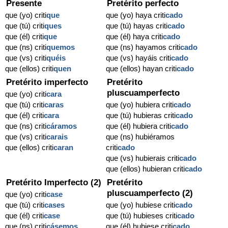
Presente
Pretérito perfecto
que (yo) criti
que
que (yo) haya criti
cado
que (tú) criti
ques
que (tú) hayas criti
cado
que (él) criti
que
que (él) haya criti
cado
que (ns) criti
quemos
que (ns) hayamos criti
cado
que (vs) criti
quéis
que (vs) hayáis criti
cado
que (ellos) criti
quen
que (ellos) hayan criti
cado
Pretérito imperfecto
Pretérito
pluscuamperfecto
que (yo) criti
cara
que (tú) criti
caras
que (yo) hubiera criti
cado
que (él) criti
cara
que (tú) hubieras criti
cado
que (ns) criti
cáramos
que (él) hubiera criti
cado
que (vs) criti
carais
que (ns) hubiéramos
que (ellos) criti
caran
criti
cado
que (vs) hubierais criti
cado
que (ellos) hubieran criti
cado
Pretérito Imperfecto (2)
Pretérito
pluscuamperfecto (2)
que (yo) criti
case
que (tú) criti
cases
que (yo) hubiese criti
cado
que (él) criti
case
que (tú) hubieses criti
cado
que (ns) criti
cásemos
que (él) hubiese criti
cado