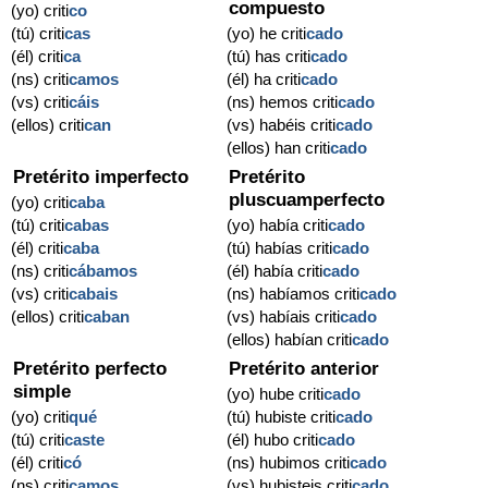
compuesto
(yo) criti
co
(tú) criti
cas
(yo) he criti
cado
(él) criti
ca
(tú) has criti
cado
(ns) criti
camos
(él) ha criti
cado
(vs) criti
cáis
(ns) hemos criti
cado
(ellos) criti
can
(vs) habéis criti
cado
(ellos) han criti
cado
Pretérito imperfecto
Pretérito
pluscuamperfecto
(yo) criti
caba
(tú) criti
cabas
(yo) había criti
cado
(él) criti
caba
(tú) habías criti
cado
(ns) criti
cábamos
(él) había criti
cado
(vs) criti
cabais
(ns) habíamos criti
cado
(ellos) criti
caban
(vs) habíais criti
cado
(ellos) habían criti
cado
Pretérito perfecto
Pretérito anterior
simple
(yo) hube criti
cado
(yo) criti
qué
(tú) hubiste criti
cado
(tú) criti
caste
(él) hubo criti
cado
(él) criti
có
(ns) hubimos criti
cado
(ns) criti
camos
(vs) hubisteis criti
cado