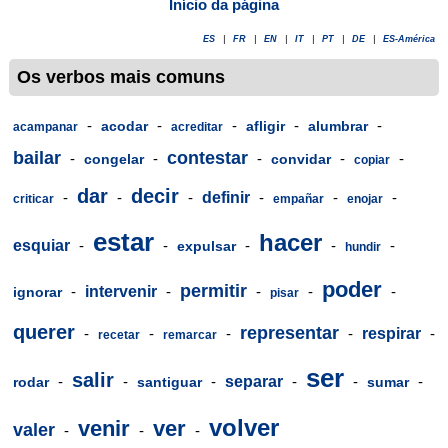
Início da página
ES
|
FR
|
EN
|
IT
|
PT
|
DE
|
ES-América
Os verbos mais comuns
-
-
-
-
-
acodar
afligir
alumbrar
acampanar
acreditar
bailar
contestar
-
-
-
-
-
congelar
convidar
copiar
dar
decir
-
-
-
definir
-
-
-
criticar
empañar
enojar
estar
hacer
esquiar
-
-
-
-
-
expulsar
hundir
poder
permitir
-
intervenir
-
-
-
-
ignorar
pisar
querer
representar
-
-
-
-
respirar
-
recetar
remarcar
ser
salir
-
-
-
separar
-
-
-
rodar
santiguar
sumar
volver
venir
ver
valer
-
-
-