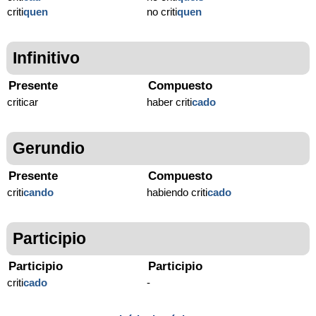
criti
quen
no criti
quen
Infinitivo
Presente
Compuesto
criticar
haber criti
cado
Gerundio
Presente
Compuesto
criti
cando
habiendo criti
cado
Participio
Participio
Participio
criti
cado
-