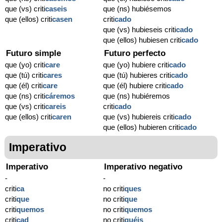
que (vs) criti
caseis
que (ns) hubiésemos
que (ellos) criti
casen
criti
cado
que (vs) hubieseis criti
cado
que (ellos) hubiesen criti
cado
Futuro simple
Futuro perfecto
que (yo) criti
care
que (yo) hubiere criti
cado
que (tú) criti
cares
que (tú) hubieres criti
cado
que (él) criti
care
que (él) hubiere criti
cado
que (ns) criti
cáremos
que (ns) hubiéremos
que (vs) criti
careis
criti
cado
que (ellos) criti
caren
que (vs) hubiereis criti
cado
que (ellos) hubieren criti
cado
Imperativo
Imperativo
Imperativo negativo
-
-
criti
ca
no criti
ques
criti
que
no criti
que
criti
quemos
no criti
quemos
criti
cad
no criti
quéis