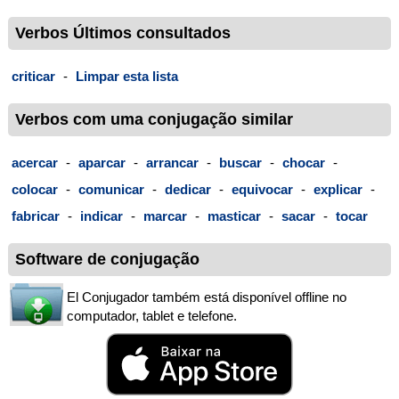
Verbos Últimos consultados
criticar
-
Limpar esta lista
Verbos com uma conjugação similar
acercar
-
aparcar
-
arrancar
-
buscar
-
chocar
-
colocar
-
comunicar
-
dedicar
-
equivocar
-
explicar
-
fabricar
-
indicar
-
marcar
-
masticar
-
sacar
-
tocar
Software de conjugação
El Conjugador também está disponível offline no
computador, tablet e telefone.