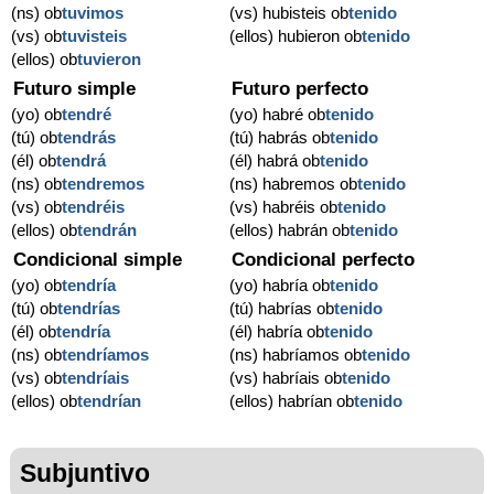
(ns) ob
tuvimos
(vs) hubisteis ob
tenido
(vs) ob
tuvisteis
(ellos) hubieron ob
tenido
(ellos) ob
tuvieron
Futuro simple
Futuro perfecto
(yo) ob
tendré
(yo) habré ob
tenido
(tú) ob
tendrás
(tú) habrás ob
tenido
(él) ob
tendrá
(él) habrá ob
tenido
(ns) ob
tendremos
(ns) habremos ob
tenido
(vs) ob
tendréis
(vs) habréis ob
tenido
(ellos) ob
tendrán
(ellos) habrán ob
tenido
Condicional simple
Condicional perfecto
(yo) ob
tendría
(yo) habría ob
tenido
(tú) ob
tendrías
(tú) habrías ob
tenido
(él) ob
tendría
(él) habría ob
tenido
(ns) ob
tendríamos
(ns) habríamos ob
tenido
(vs) ob
tendríais
(vs) habríais ob
tenido
(ellos) ob
tendrían
(ellos) habrían ob
tenido
Subjuntivo