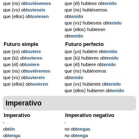
que (ns) ob
tuviésemos
que (él) hubiese ob
tenido
que (vs) ob
tuvieseis
que (ns) hubiésemos
que (ellos) ob
tuviesen
ob
tenido
que (vs) hubieseis ob
tenido
que (ellos) hubiesen
ob
tenido
Futuro simple
Futuro perfecto
que (yo) ob
tuviere
que (yo) hubiere ob
tenido
que (tú) ob
tuvieres
que (tú) hubieres ob
tenido
que (él) ob
tuviere
que (él) hubiere ob
tenido
que (ns) ob
tuviéremos
que (ns) hubiéremos
que (vs) ob
tuviereis
ob
tenido
que (ellos) ob
tuvieren
que (vs) hubiereis ob
tenido
que (ellos) hubieren ob
tenido
Imperativo
Imperativo
Imperativo negativo
-
-
ob
tén
no ob
tengas
ob
tenga
no ob
tenga