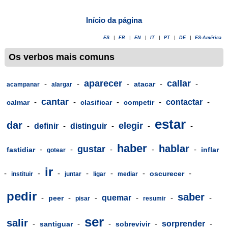
Início da página
ES
|
FR
|
EN
|
IT
|
PT
|
DE
|
ES-América
Os verbos mais comuns
aparecer
callar
-
-
-
-
-
atacar
acampanar
alargar
cantar
-
-
-
-
contactar
-
calmar
clasificar
competir
estar
dar
elegir
-
definir
-
distinguir
-
-
-
haber
hablar
gustar
-
-
-
-
-
fastidiar
inflar
gotear
ir
-
-
-
-
-
-
-
oscurecer
instituir
juntar
ligar
mediar
pedir
saber
-
-
-
quemar
-
-
-
peer
pisar
resumir
ser
salir
-
-
-
-
sorprender
-
santiguar
sobrevivir