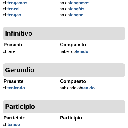
ob
tengamos
no ob
tengamos
ob
tened
no ob
tengáis
ob
tengan
no ob
tengan
Infinitivo
Presente
Compuesto
obtener
haber ob
tenido
Gerundio
Presente
Compuesto
ob
teniendo
habiendo ob
tenido
Participio
Participio
Participio
ob
tenido
-