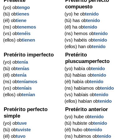
Presente
Pretérito perfecto
compuesto
(yo) ob
tengo
(tú) ob
tienes
(yo) he ob
tenido
(él) ob
tiene
(tú) has ob
tenido
(ns) ob
tenemos
(él) ha ob
tenido
(vs) ob
tenéis
(ns) hemos ob
tenido
(ellos) ob
tienen
(vs) habéis ob
tenido
(ellos) han ob
tenido
Pretérito imperfecto
Pretérito
pluscuamperfecto
(yo) ob
tenía
(tú) ob
tenías
(yo) había ob
tenido
(él) ob
tenía
(tú) habías ob
tenido
(ns) ob
teníamos
(él) había ob
tenido
(vs) ob
teníais
(ns) habíamos ob
tenido
(ellos) ob
tenían
(vs) habíais ob
tenido
(ellos) habían ob
tenido
Pretérito perfecto
Pretérito anterior
simple
(yo) hube ob
tenido
(yo) ob
tuve
(tú) hubiste ob
tenido
(tú) ob
tuviste
(él) hubo ob
tenido
(él) ob
tuvo
(ns) hubimos ob
tenido