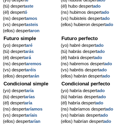
(tú) despert
aste
(él) hubo despert
ado
(él) despert
ó
(ns) hubimos despert
ado
(ns) despert
amos
(vs) hubisteis despert
ado
(vs) despert
asteis
(ellos) hubieron despert
ado
(ellos) despert
aron
Futuro simple
Futuro perfecto
(yo) despert
aré
(yo) habré despert
ado
(tú) despert
arás
(tú) habrás despert
ado
(él) despert
ará
(él) habrá despert
ado
(ns) despert
aremos
(ns) habremos despert
ado
(vs) despert
aréis
(vs) habréis despert
ado
(ellos) despert
arán
(ellos) habrán despert
ado
Condicional simple
Condicional perfecto
(yo) despert
aría
(yo) habría despert
ado
(tú) despert
arías
(tú) habrías despert
ado
(él) despert
aría
(él) habría despert
ado
(ns) despert
aríamos
(ns) habríamos despert
ado
(vs) despert
aríais
(vs) habríais despert
ado
(ellos) despert
arían
(ellos) habrían despert
ado