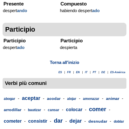
Presente
Compuesto
despert
ando
habiendo despert
ado
Participio
Participio
Participio
despert
ado
despierta
Torna all'inizio
ES
|
FR
|
EN
|
IT
|
PT
|
DE
|
ES-América
Verbi più comuni
aceptar
-
-
-
-
-
-
acodar
animar
abogar
alojar
amenazar
comer
-
-
-
colocar
-
-
arrodillar
bautizar
cansar
dar
dejar
cometer
-
consistir
-
-
-
-
desnudar
doblar