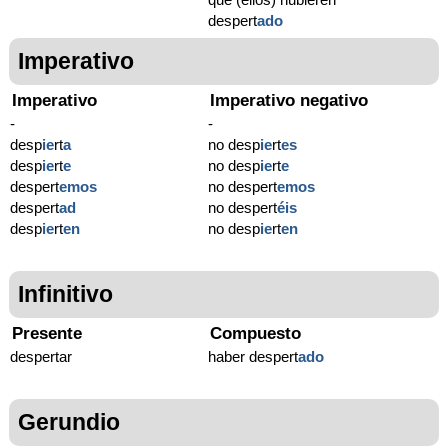
despert
ado
Imperativo
Imperativo
Imperativo negativo
-
-
desp
ie
rt
a
no desp
ie
rt
es
desp
ie
rt
e
no desp
ie
rt
e
despert
emos
no despert
emos
despert
ad
no despert
éis
desp
ie
rt
en
no desp
ie
rt
en
Infinitivo
Presente
Compuesto
despertar
haber despert
ado
Gerundio