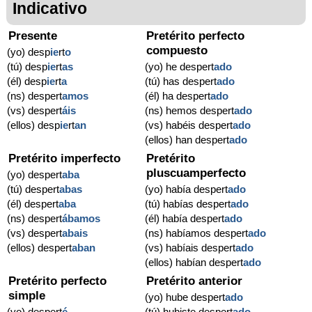
Indicativo
Presente
Pretérito perfecto
compuesto
(yo) desp
ie
rt
o
(tú) desp
ie
rt
as
(yo) he despert
ado
(él) desp
ie
rt
a
(tú) has despert
ado
(ns) despert
amos
(él) ha despert
ado
(vs) despert
áis
(ns) hemos despert
ado
(ellos) desp
ie
rt
an
(vs) habéis despert
ado
(ellos) han despert
ado
Pretérito imperfecto
Pretérito
pluscuamperfecto
(yo) despert
aba
(tú) despert
abas
(yo) había despert
ado
(él) despert
aba
(tú) habías despert
ado
(ns) despert
ábamos
(él) había despert
ado
(vs) despert
abais
(ns) habíamos despert
ado
(ellos) despert
aban
(vs) habíais despert
ado
(ellos) habían despert
ado
Pretérito perfecto
Pretérito anterior
simple
(yo) hube despert
ado
(yo) despert
é
(tú) hubiste despert
ado