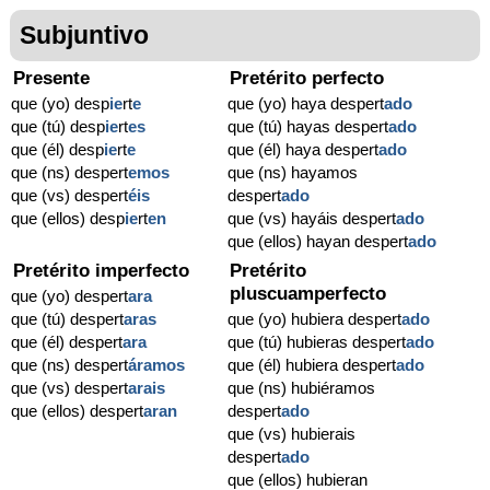
Subjuntivo
Presente
Pretérito perfecto
que (yo) desp
ie
rt
e
que (yo) haya despert
ado
que (tú) desp
ie
rt
es
que (tú) hayas despert
ado
que (él) desp
ie
rt
e
que (él) haya despert
ado
que (ns) despert
emos
que (ns) hayamos
que (vs) despert
éis
despert
ado
que (ellos) desp
ie
rt
en
que (vs) hayáis despert
ado
que (ellos) hayan despert
ado
Pretérito imperfecto
Pretérito
pluscuamperfecto
que (yo) despert
ara
que (tú) despert
aras
que (yo) hubiera despert
ado
que (él) despert
ara
que (tú) hubieras despert
ado
que (ns) despert
áramos
que (él) hubiera despert
ado
que (vs) despert
arais
que (ns) hubiéramos
que (ellos) despert
aran
despert
ado
que (vs) hubierais
despert
ado
que (ellos) hubieran