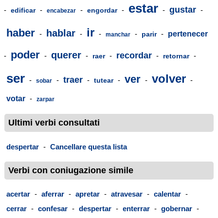
estar
gustar
-
-
-
-
-
-
edificar
engordar
encabezar
ir
haber
hablar
-
-
-
-
-
pertenecer
parir
manchar
poder
querer
recordar
-
-
-
-
-
-
raer
retornar
ser
volver
ver
traer
-
-
-
-
-
-
tutear
sobar
votar
-
zarpar
Ultimi verbi consultati
despertar
-
Cancellare questa lista
Verbi con coniugazione simile
acertar
-
aferrar
-
apretar
-
atravesar
-
calentar
-
cerrar
-
confesar
-
despertar
-
enterrar
-
gobernar
-