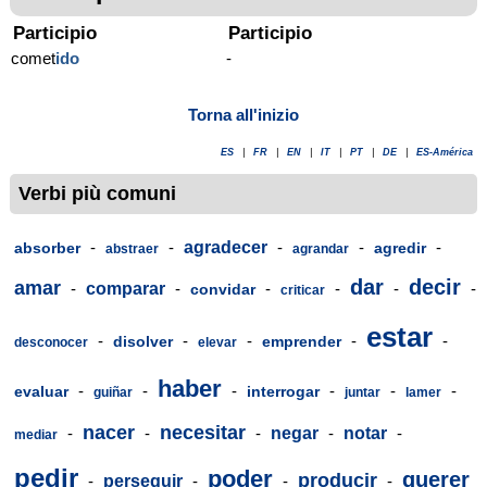
Participio
Participio
comet
ido
-
Torna all'inizio
ES
|
FR
|
EN
|
IT
|
PT
|
DE
|
ES-América
Verbi più comuni
-
-
agradecer
-
-
-
absorber
agredir
abstraer
agrandar
dar
decir
amar
-
comparar
-
-
-
-
-
convidar
criticar
estar
-
-
-
-
-
disolver
emprender
desconocer
elevar
haber
-
-
-
-
-
-
evaluar
interrogar
guiñar
juntar
lamer
nacer
necesitar
-
-
-
negar
-
notar
-
mediar
pedir
poder
querer
producir
-
perseguir
-
-
-