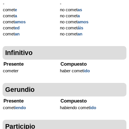
-
-
comet
e
no comet
as
comet
a
no comet
a
comet
amos
no comet
amos
comet
ed
no comet
áis
comet
an
no comet
an
Infinitivo
Presente
Compuesto
cometer
haber comet
ido
Gerundio
Presente
Compuesto
comet
iendo
habiendo comet
ido
Participio