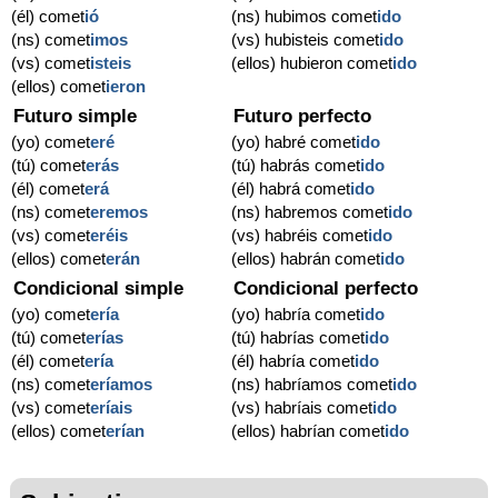
(él) comet
ió
(ns) hubimos comet
ido
(ns) comet
imos
(vs) hubisteis comet
ido
(vs) comet
isteis
(ellos) hubieron comet
ido
(ellos) comet
ieron
Futuro simple
Futuro perfecto
(yo) comet
eré
(yo) habré comet
ido
(tú) comet
erás
(tú) habrás comet
ido
(él) comet
erá
(él) habrá comet
ido
(ns) comet
eremos
(ns) habremos comet
ido
(vs) comet
eréis
(vs) habréis comet
ido
(ellos) comet
erán
(ellos) habrán comet
ido
Condicional simple
Condicional perfecto
(yo) comet
ería
(yo) habría comet
ido
(tú) comet
erías
(tú) habrías comet
ido
(él) comet
ería
(él) habría comet
ido
(ns) comet
eríamos
(ns) habríamos comet
ido
(vs) comet
eríais
(vs) habríais comet
ido
(ellos) comet
erían
(ellos) habrían comet
ido