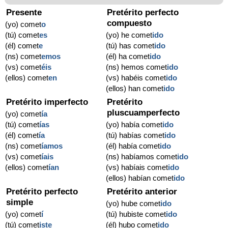
Presente
Pretérito perfecto
compuesto
(yo) comet
o
(tú) comet
es
(yo) he comet
ido
(él) comet
e
(tú) has comet
ido
(ns) comet
emos
(él) ha comet
ido
(vs) comet
éis
(ns) hemos comet
ido
(ellos) comet
en
(vs) habéis comet
ido
(ellos) han comet
ido
Pretérito imperfecto
Pretérito
pluscuamperfecto
(yo) comet
ía
(tú) comet
ías
(yo) había comet
ido
(él) comet
ía
(tú) habías comet
ido
(ns) comet
íamos
(él) había comet
ido
(vs) comet
íais
(ns) habíamos comet
ido
(ellos) comet
ían
(vs) habíais comet
ido
(ellos) habían comet
ido
Pretérito perfecto
Pretérito anterior
simple
(yo) hube comet
ido
(yo) comet
í
(tú) hubiste comet
ido
(tú) comet
iste
(él) hubo comet
ido