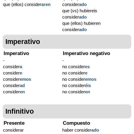
que (ellos) consider
aren
consider
ado
que (vs) hubiereis
consider
ado
que (ellos) hubieren
consider
ado
Imperativo
Imperativo
Imperativo negativo
-
-
consider
a
no consider
es
consider
e
no consider
e
consider
emos
no consider
emos
consider
ad
no consider
éis
consider
en
no consider
en
Infinitivo
Presente
Compuesto
considerar
haber consider
ado