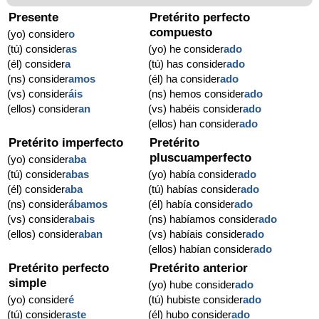
Presente
Pretérito perfecto
compuesto
(yo) consider
o
(tú) consider
as
(yo) he consider
ado
(él) consider
a
(tú) has consider
ado
(ns) consider
amos
(él) ha consider
ado
(vs) consider
áis
(ns) hemos consider
ado
(ellos) consider
an
(vs) habéis consider
ado
(ellos) han consider
ado
Pretérito imperfecto
Pretérito
pluscuamperfecto
(yo) consider
aba
(tú) consider
abas
(yo) había consider
ado
(él) consider
aba
(tú) habías consider
ado
(ns) consider
ábamos
(él) había consider
ado
(vs) consider
abais
(ns) habíamos consider
ado
(ellos) consider
aban
(vs) habíais consider
ado
(ellos) habían consider
ado
Pretérito perfecto
Pretérito anterior
simple
(yo) hube consider
ado
(yo) consider
é
(tú) hubiste consider
ado
(tú) consider
aste
(él) hubo consider
ado