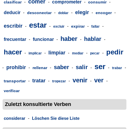
comer
-
-
comprometer
-
-
clasificar
consumir
elegir
deducir
-
-
-
-
-
desconectar
encoger
doblar
estar
escribir
-
-
-
-
-
expirar
excluir
fallar
haber
hablar
frecuentar
-
funcionar
-
-
-
hacer
pedir
limpiar
-
-
-
-
-
implicar
mediar
pecar
ser
saber
salir
prohibir
-
-
-
-
-
-
-
rellenar
trabar
venir
ver
tratar
-
-
-
-
-
transportar
tropezar
verificar
Zuletzt konsultierte Verben
considerar
-
Löschen Sie diese Liste