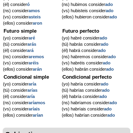
(él) consider
ó
(ns) hubimos consider
ado
(ns) consider
amos
(vs) hubisteis consider
ado
(vs) consider
asteis
(ellos) hubieron consider
ado
(ellos) consider
aron
Futuro simple
Futuro perfecto
(yo) consider
aré
(yo) habré consider
ado
(tú) consider
arás
(tú) habrás consider
ado
(él) consider
ará
(él) habrá consider
ado
(ns) consider
aremos
(ns) habremos consider
ado
(vs) consider
aréis
(vs) habréis consider
ado
(ellos) consider
arán
(ellos) habrán consider
ado
Condicional simple
Condicional perfecto
(yo) consider
aría
(yo) habría consider
ado
(tú) consider
arías
(tú) habrías consider
ado
(él) consider
aría
(él) habría consider
ado
(ns) consider
aríamos
(ns) habríamos consider
ado
(vs) consider
aríais
(vs) habríais consider
ado
(ellos) consider
arían
(ellos) habrían consider
ado