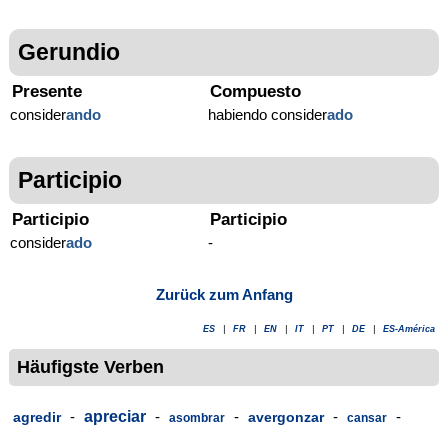
Gerundio
Presente
Compuesto
consider
ando
habiendo consider
ado
Participio
Participio
Participio
consider
ado
-
Zurück zum Anfang
ES
|
FR
|
EN
|
IT
|
PT
|
DE
|
ES-América
Häufigste Verben
-
apreciar
-
-
-
-
agredir
avergonzar
asombrar
cansar