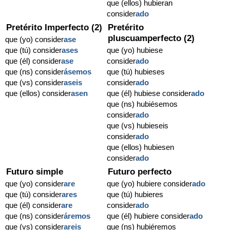
que (ellos) hubieran
consider
ado
Pretérito Imperfecto (2)
Pretérito
pluscuamperfecto (2)
que (yo) consider
ase
que (tú) consider
ases
que (yo) hubiese
que (él) consider
ase
consider
ado
que (ns) consider
ásemos
que (tú) hubieses
que (vs) consider
aseis
consider
ado
que (ellos) consider
asen
que (él) hubiese consider
ado
que (ns) hubiésemos
consider
ado
que (vs) hubieseis
consider
ado
que (ellos) hubiesen
consider
ado
Futuro simple
Futuro perfecto
que (yo) consider
are
que (yo) hubiere consider
ado
que (tú) consider
ares
que (tú) hubieres
que (él) consider
are
consider
ado
que (ns) consider
áremos
que (él) hubiere consider
ado
que (vs) consider
areis
que (ns) hubiéremos