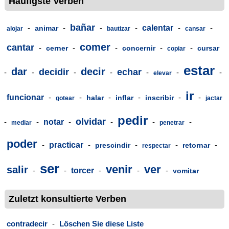
Häufigste Verben
bañar
-
-
-
-
calentar
-
-
animar
alojar
bautizar
cansar
comer
cantar
-
-
-
-
-
cerner
concernir
cursar
copiar
estar
dar
decir
decidir
echar
-
-
-
-
-
-
-
elevar
ir
funcionar
-
-
-
-
-
-
halar
inflar
inscribir
gotear
jactar
pedir
olvidar
-
-
notar
-
-
-
-
mediar
penetrar
poder
-
practicar
-
-
-
-
prescindir
retornar
respectar
ser
venir
ver
salir
-
-
torcer
-
-
-
vomitar
Zuletzt konsultierte Verben
contradecir
-
Löschen Sie diese Liste