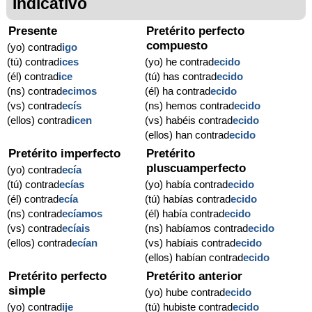
Indicativo
Presente
Pretérito perfecto
compuesto
(yo) contrad
igo
(tú) contrad
ices
(yo) he contrad
ecido
(él) contrad
ice
(tú) has contrad
ecido
(ns) contrad
ecimos
(él) ha contrad
ecido
(vs) contrad
ecís
(ns) hemos contrad
ecido
(ellos) contrad
icen
(vs) habéis contrad
ecido
(ellos) han contrad
ecido
Pretérito imperfecto
Pretérito
pluscuamperfecto
(yo) contrad
ecía
(tú) contrad
ecías
(yo) había contrad
ecido
(él) contrad
ecía
(tú) habías contrad
ecido
(ns) contrad
ecíamos
(él) había contrad
ecido
(vs) contrad
ecíais
(ns) habíamos contrad
ecido
(ellos) contrad
ecían
(vs) habíais contrad
ecido
(ellos) habían contrad
ecido
Pretérito perfecto
Pretérito anterior
simple
(yo) hube contrad
ecido
(yo) contrad
ije
(tú) hubiste contrad
ecido