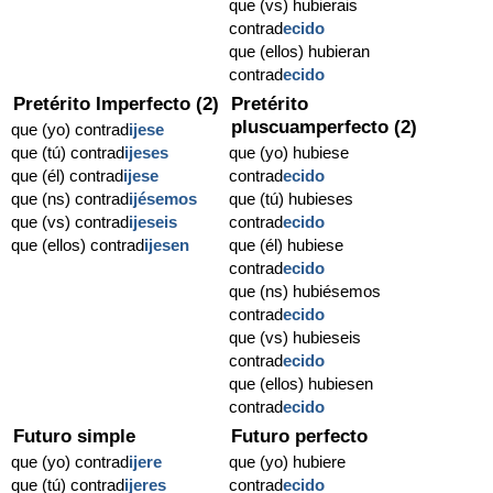
que (vs) hubierais
contrad
ecido
que (ellos) hubieran
contrad
ecido
Pretérito Imperfecto (2)
Pretérito
pluscuamperfecto (2)
que (yo) contrad
ijese
que (tú) contrad
ijeses
que (yo) hubiese
que (él) contrad
ijese
contrad
ecido
que (ns) contrad
ijésemos
que (tú) hubieses
que (vs) contrad
ijeseis
contrad
ecido
que (ellos) contrad
ijesen
que (él) hubiese
contrad
ecido
que (ns) hubiésemos
contrad
ecido
que (vs) hubieseis
contrad
ecido
que (ellos) hubiesen
contrad
ecido
Futuro simple
Futuro perfecto
que (yo) contrad
ijere
que (yo) hubiere
que (tú) contrad
ijeres
contrad
ecido