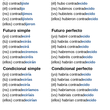
(tú) contrad
ijiste
(él) hubo contrad
ecido
(él) contrad
ijo
(ns) hubimos contrad
ecido
(ns) contrad
ijimos
(vs) hubisteis contrad
ecido
(vs) contrad
ijisteis
(ellos) hubieron contrad
ecido
(ellos) contrad
ijeron
Futuro simple
Futuro perfecto
(yo) contrad
eciré
(yo) habré contrad
ecido
(tú) contrad
ecirás
(tú) habrás contrad
ecido
(él) contrad
ecirá
(él) habrá contrad
ecido
(ns) contrad
eciremos
(ns) habremos contrad
ecido
(vs) contrad
eciréis
(vs) habréis contrad
ecido
(ellos) contrad
ecirán
(ellos) habrán contrad
ecido
Condicional simple
Condicional perfecto
(yo) contrad
eciría
(yo) habría contrad
ecido
(tú) contrad
ecirías
(tú) habrías contrad
ecido
(él) contrad
eciría
(él) habría contrad
ecido
(ns) contrad
eciríamos
(ns) habríamos contrad
ecido
(vs) contrad
eciríais
(vs) habríais contrad
ecido
(ellos) contrad
ecirían
(ellos) habrían contrad
ecido