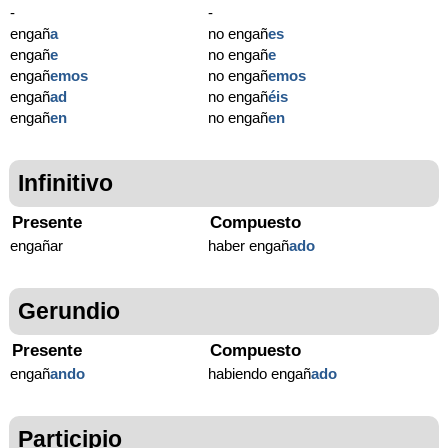
-
-
engañ
a
no engañ
es
engañ
e
no engañ
e
engañ
emos
no engañ
emos
engañ
ad
no engañ
éis
engañ
en
no engañ
en
Infinitivo
Presente
Compuesto
engañar
haber engañ
ado
Gerundio
Presente
Compuesto
engañ
ando
habiendo engañ
ado
Participio