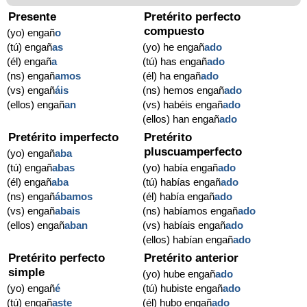
Presente
Pretérito perfecto
compuesto
(yo) engañ
o
(tú) engañ
as
(yo) he engañ
ado
(él) engañ
a
(tú) has engañ
ado
(ns) engañ
amos
(él) ha engañ
ado
(vs) engañ
áis
(ns) hemos engañ
ado
(ellos) engañ
an
(vs) habéis engañ
ado
(ellos) han engañ
ado
Pretérito imperfecto
Pretérito
pluscuamperfecto
(yo) engañ
aba
(tú) engañ
abas
(yo) había engañ
ado
(él) engañ
aba
(tú) habías engañ
ado
(ns) engañ
ábamos
(él) había engañ
ado
(vs) engañ
abais
(ns) habíamos engañ
ado
(ellos) engañ
aban
(vs) habíais engañ
ado
(ellos) habían engañ
ado
Pretérito perfecto
Pretérito anterior
simple
(yo) hube engañ
ado
(yo) engañ
é
(tú) hubiste engañ
ado
(tú) engañ
aste
(él) hubo engañ
ado