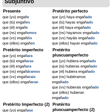
Subjuntivo
Presente
Pretérito perfecto
que (yo) engañ
e
que (yo) haya engañ
ado
que (tú) engañ
es
que (tú) hayas engañ
ado
que (él) engañ
e
que (él) haya engañ
ado
que (ns) engañ
emos
que (ns) hayamos engañ
ado
que (vs) engañ
éis
que (vs) hayáis engañ
ado
que (ellos) engañ
en
que (ellos) hayan engañ
ado
Pretérito imperfecto
Pretérito
pluscuamperfecto
que (yo) engañ
ara
que (tú) engañ
aras
que (yo) hubiera engañ
ado
que (él) engañ
ara
que (tú) hubieras engañ
ado
que (ns) engañ
áramos
que (él) hubiera engañ
ado
que (vs) engañ
arais
que (ns) hubiéramos
que (ellos) engañ
aran
engañ
ado
que (vs) hubierais engañ
ado
que (ellos) hubieran
engañ
ado
Pretérito Imperfecto (2)
Pretérito
pluscuamperfecto (2)
que (yo) engañ
ase