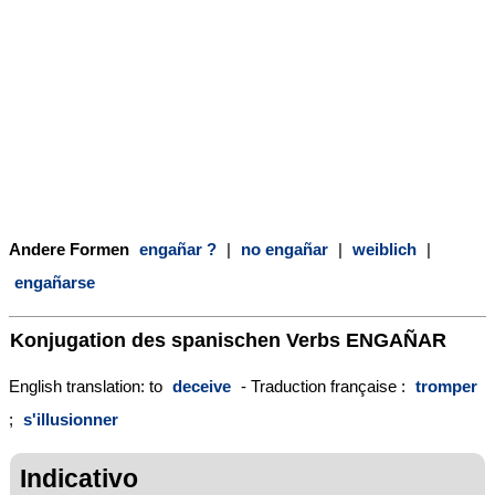
Andere Formen
engañar ?
|
no engañar
|
weiblich
|
engañarse
Konjugation des spanischen Verbs
ENGAÑAR
English translation: to
deceive
- Traduction française :
tromper
;
s'illusionner
Indicativo