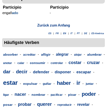
Participio
Participio
engañ
ado
-
Zurück zum Anfang
ES
|
FR
|
EN
|
IT
|
PT
|
DE
|
ES-América
Häufigste Verben
-
-
-
alegrar
-
-
-
absorber
afligir
alumbrar
acreditar
alojar
costar
cruzar
-
-
-
-
-
-
consumir
anotar
calar
controlar
dar
decir
-
-
defender
-
disponer
-
escapar
-
estar
ir
haber
-
-
-
-
-
-
expulsar
guiñar
juntar
poder
nacer
-
-
-
-
-
-
nombrar
picar
ligar
pacificar
querer
probar
-
-
-
-
revelar
-
posar
reproducir