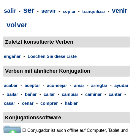
ser
venir
salir
servir
-
-
-
-
-
soplar
tranquilizar
volver
-
Zuletzt konsultierte Verben
engañar
-
Löschen Sie diese Liste
Verben mit ähnlicher Konjugation
acabar
-
aceptar
-
aconsejar
-
amar
-
arreglar
-
ayudar
-
bailar
-
bañar
-
callar
-
cambiar
-
caminar
-
cantar
-
casar
-
cenar
-
comprar
-
hablar
Konjugationssoftware
El Conjugador ist auch offline auf Computer, Tablet und