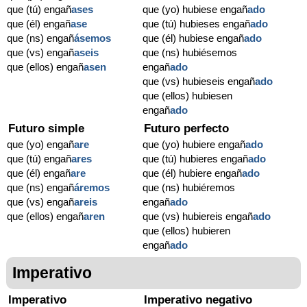
que (tú) engañ
ases
que (yo) hubiese engañ
ado
que (él) engañ
ase
que (tú) hubieses engañ
ado
que (ns) engañ
ásemos
que (él) hubiese engañ
ado
que (vs) engañ
aseis
que (ns) hubiésemos
que (ellos) engañ
asen
engañ
ado
que (vs) hubieseis engañ
ado
que (ellos) hubiesen
engañ
ado
Futuro simple
Futuro perfecto
que (yo) engañ
are
que (yo) hubiere engañ
ado
que (tú) engañ
ares
que (tú) hubieres engañ
ado
que (él) engañ
are
que (él) hubiere engañ
ado
que (ns) engañ
áremos
que (ns) hubiéremos
que (vs) engañ
areis
engañ
ado
que (ellos) engañ
aren
que (vs) hubiereis engañ
ado
que (ellos) hubieren
engañ
ado
Imperativo
Imperativo
Imperativo negativo