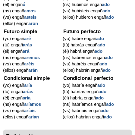
(él) engañ
ó
(ns) hubimos engañ
ado
(ns) engañ
amos
(vs) hubisteis engañ
ado
(vs) engañ
asteis
(ellos) hubieron engañ
ado
(ellos) engañ
aron
Futuro simple
Futuro perfecto
(yo) engañ
aré
(yo) habré engañ
ado
(tú) engañ
arás
(tú) habrás engañ
ado
(él) engañ
ará
(él) habrá engañ
ado
(ns) engañ
aremos
(ns) habremos engañ
ado
(vs) engañ
aréis
(vs) habréis engañ
ado
(ellos) engañ
arán
(ellos) habrán engañ
ado
Condicional simple
Condicional perfecto
(yo) engañ
aría
(yo) habría engañ
ado
(tú) engañ
arías
(tú) habrías engañ
ado
(él) engañ
aría
(él) habría engañ
ado
(ns) engañ
aríamos
(ns) habríamos engañ
ado
(vs) engañ
aríais
(vs) habríais engañ
ado
(ellos) engañ
arían
(ellos) habrían engañ
ado