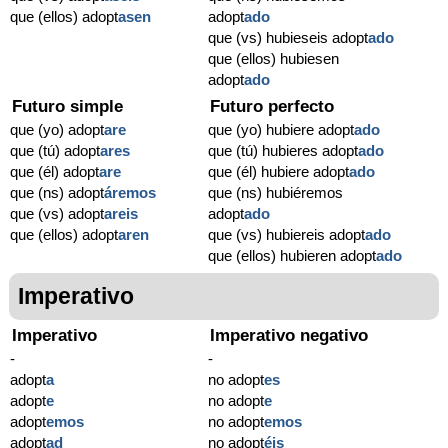
que (ellos) adopt
asen
adopt
ado
que (vs) hubieseis adopt
ado
que (ellos) hubiesen
adopt
ado
Futuro simple
Futuro perfecto
que (yo) adopt
are
que (yo) hubiere adopt
ado
que (tú) adopt
ares
que (tú) hubieres adopt
ado
que (él) adopt
are
que (él) hubiere adopt
ado
que (ns) adopt
áremos
que (ns) hubiéremos
que (vs) adopt
areis
adopt
ado
que (ellos) adopt
aren
que (vs) hubiereis adopt
ado
que (ellos) hubieren adopt
ado
Imperativo
Imperativo
Imperativo negativo
-
-
adopt
a
no adopt
es
adopt
e
no adopt
e
adopt
emos
no adopt
emos
adopt
ad
no adopt
éis