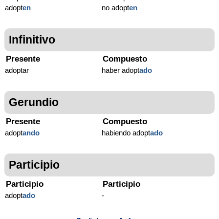
adopt
en
no adopt
en
Infinitivo
Presente
Compuesto
adoptar
haber adopt
ado
Gerundio
Presente
Compuesto
adopt
ando
habiendo adopt
ado
Participio
Participio
Participio
adopt
ado
-