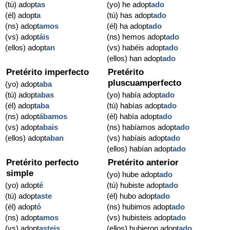
(tú) adopt
as
(yo) he adopt
ado
(él) adopt
a
(tú) has adopt
ado
(ns) adopt
amos
(él) ha adopt
ado
(vs) adopt
áis
(ns) hemos adopt
ado
(ellos) adopt
an
(vs) habéis adopt
ado
(ellos) han adopt
ado
Pretérito imperfecto
Pretérito
pluscuamperfecto
(yo) adopt
aba
(tú) adopt
abas
(yo) había adopt
ado
(él) adopt
aba
(tú) habías adopt
ado
(ns) adopt
ábamos
(él) había adopt
ado
(vs) adopt
abais
(ns) habíamos adopt
ado
(ellos) adopt
aban
(vs) habíais adopt
ado
(ellos) habían adopt
ado
Pretérito perfecto
Pretérito anterior
simple
(yo) hube adopt
ado
(yo) adopt
é
(tú) hubiste adopt
ado
(tú) adopt
aste
(él) hubo adopt
ado
(él) adopt
ó
(ns) hubimos adopt
ado
(ns) adopt
amos
(vs) hubisteis adopt
ado
(vs) adopt
asteis
(ellos) hubieron adopt
ado