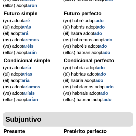
(ellos) adopt
aron
Futuro simple
Futuro perfecto
(yo) adopt
aré
(yo) habré adopt
ado
(tú) adopt
arás
(tú) habrás adopt
ado
(él) adopt
ará
(él) habrá adopt
ado
(ns) adopt
aremos
(ns) habremos adopt
ado
(vs) adopt
aréis
(vs) habréis adopt
ado
(ellos) adopt
arán
(ellos) habrán adopt
ado
Condicional simple
Condicional perfecto
(yo) adopt
aría
(yo) habría adopt
ado
(tú) adopt
arías
(tú) habrías adopt
ado
(él) adopt
aría
(él) habría adopt
ado
(ns) adopt
aríamos
(ns) habríamos adopt
ado
(vs) adopt
aríais
(vs) habríais adopt
ado
(ellos) adopt
arían
(ellos) habrían adopt
ado
Subjuntivo
Presente
Pretérito perfecto