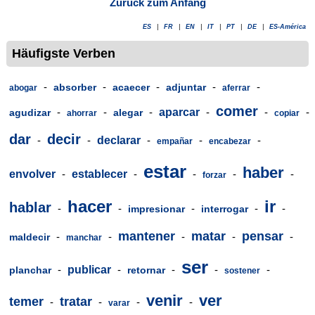
Zurück zum Anfang
ES
|
FR
|
EN
|
IT
|
PT
|
DE
|
ES-América
Häufigste Verben
-
-
-
-
-
absorber
acaecer
adjuntar
abogar
aferrar
comer
-
-
-
aparcar
-
-
-
agudizar
alegar
ahorrar
copiar
dar
decir
-
-
declarar
-
-
-
empañar
encabezar
estar
haber
envolver
-
establecer
-
-
-
-
forzar
hacer
ir
hablar
-
-
-
-
-
impresionar
interrogar
mantener
matar
pensar
-
-
-
-
-
maldecir
manchar
ser
-
publicar
-
-
-
-
planchar
retornar
sostener
venir
ver
temer
tratar
-
-
-
-
varar