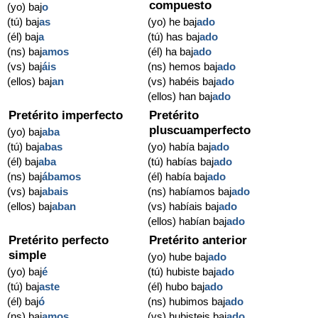
compuesto
(yo) baj
o
(tú) baj
as
(yo) he baj
ado
(él) baj
a
(tú) has baj
ado
(ns) baj
amos
(él) ha baj
ado
(vs) baj
áis
(ns) hemos baj
ado
(ellos) baj
an
(vs) habéis baj
ado
(ellos) han baj
ado
Pretérito imperfecto
Pretérito
pluscuamperfecto
(yo) baj
aba
(tú) baj
abas
(yo) había baj
ado
(él) baj
aba
(tú) habías baj
ado
(ns) baj
ábamos
(él) había baj
ado
(vs) baj
abais
(ns) habíamos baj
ado
(ellos) baj
aban
(vs) habíais baj
ado
(ellos) habían baj
ado
Pretérito perfecto
Pretérito anterior
simple
(yo) hube baj
ado
(yo) baj
é
(tú) hubiste baj
ado
(tú) baj
aste
(él) hubo baj
ado
(él) baj
ó
(ns) hubimos baj
ado
(ns) baj
amos
(vs) hubisteis baj
ado