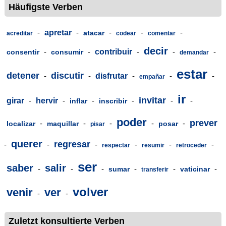
Häufigste Verben
-
apretar
-
-
-
-
atacar
acreditar
codear
comentar
decir
-
-
contribuir
-
-
-
consentir
consumir
demandar
estar
detener
discutir
-
-
disfrutar
-
-
-
empañar
ir
invitar
girar
-
hervir
-
-
-
-
-
inflar
inscribir
poder
prever
-
-
-
-
-
localizar
maquillar
posar
pisar
querer
regresar
-
-
-
-
-
-
respectar
resumir
retroceder
ser
saber
salir
-
-
-
-
-
-
sumar
vaticinar
transferir
volver
venir
ver
-
-
Zuletzt konsultierte Verben