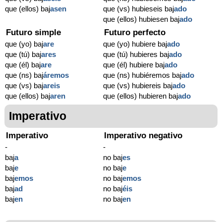
que (ellos) baj
asen
que (vs) hubieseis baj
ado
que (ellos) hubiesen baj
ado
Futuro simple
Futuro perfecto
que (yo) baj
are
que (yo) hubiere baj
ado
que (tú) baj
ares
que (tú) hubieres baj
ado
que (él) baj
are
que (él) hubiere baj
ado
que (ns) baj
áremos
que (ns) hubiéremos baj
ado
que (vs) baj
areis
que (vs) hubiereis baj
ado
que (ellos) baj
aren
que (ellos) hubieren baj
ado
Imperativo
Imperativo
Imperativo negativo
-
-
baj
a
no baj
es
baj
e
no baj
e
baj
emos
no baj
emos
baj
ad
no baj
éis
baj
en
no baj
en