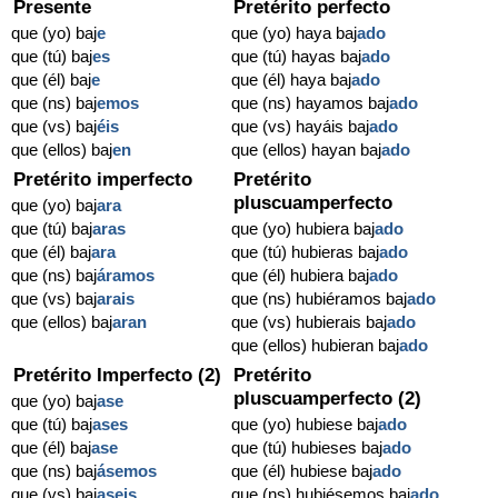
Presente
Pretérito perfecto
que (yo) baj
e
que (yo) haya baj
ado
que (tú) baj
es
que (tú) hayas baj
ado
que (él) baj
e
que (él) haya baj
ado
que (ns) baj
emos
que (ns) hayamos baj
ado
que (vs) baj
éis
que (vs) hayáis baj
ado
que (ellos) baj
en
que (ellos) hayan baj
ado
Pretérito imperfecto
Pretérito
pluscuamperfecto
que (yo) baj
ara
que (tú) baj
aras
que (yo) hubiera baj
ado
que (él) baj
ara
que (tú) hubieras baj
ado
que (ns) baj
áramos
que (él) hubiera baj
ado
que (vs) baj
arais
que (ns) hubiéramos baj
ado
que (ellos) baj
aran
que (vs) hubierais baj
ado
que (ellos) hubieran baj
ado
Pretérito Imperfecto (2)
Pretérito
pluscuamperfecto (2)
que (yo) baj
ase
que (tú) baj
ases
que (yo) hubiese baj
ado
que (él) baj
ase
que (tú) hubieses baj
ado
que (ns) baj
ásemos
que (él) hubiese baj
ado
que (vs) baj
aseis
que (ns) hubiésemos baj
ado