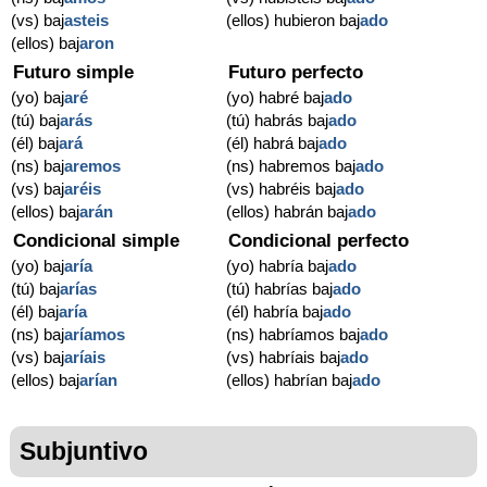
(vs) baj
asteis
(ellos) hubieron baj
ado
(ellos) baj
aron
Futuro simple
Futuro perfecto
(yo) baj
aré
(yo) habré baj
ado
(tú) baj
arás
(tú) habrás baj
ado
(él) baj
ará
(él) habrá baj
ado
(ns) baj
aremos
(ns) habremos baj
ado
(vs) baj
aréis
(vs) habréis baj
ado
(ellos) baj
arán
(ellos) habrán baj
ado
Condicional simple
Condicional perfecto
(yo) baj
aría
(yo) habría baj
ado
(tú) baj
arías
(tú) habrías baj
ado
(él) baj
aría
(él) habría baj
ado
(ns) baj
aríamos
(ns) habríamos baj
ado
(vs) baj
aríais
(vs) habríais baj
ado
(ellos) baj
arían
(ellos) habrían baj
ado
Subjuntivo