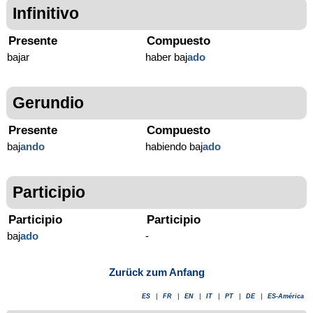
Infinitivo
Presente
Compuesto
bajar
haber baj
ado
Gerundio
Presente
Compuesto
baj
ando
habiendo baj
ado
Participio
Participio
Participio
baj
ado
-
Zurück zum Anfang
ES
|
FR
|
EN
|
IT
|
PT
|
DE
|
ES-América