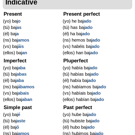
Indicative
Present
Present perfect
(yo) baj
o
(yo) he baj
ado
(tú) baj
as
(tú) has baj
ado
(él) baj
a
(él) ha baj
ado
(ns) baj
amos
(ns) hemos baj
ado
(vs) baj
áis
(vs) habéis baj
ado
(ellos) baj
an
(ellos) han baj
ado
Imperfect
Pluperfect
(yo) baj
aba
(yo) había baj
ado
(tú) baj
abas
(tú) habías baj
ado
(él) baj
aba
(él) había baj
ado
(ns) baj
ábamos
(ns) habíamos baj
ado
(vs) baj
abais
(vs) habíais baj
ado
(ellos) baj
aban
(ellos) habían baj
ado
Simple past
Past perfect
(yo) baj
é
(yo) hube baj
ado
(tú) baj
aste
(tú) hubiste baj
ado
(él) baj
ó
(él) hubo baj
ado
(ns) baj
amos
(ns) hubimos baj
ado