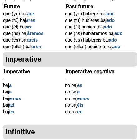
Future
Past future
que (yo) baj
are
que (yo) hubiere baj
ado
que (tú) baj
ares
que (tú) hubieres baj
ado
que (él) baj
are
que (él) hubiere baj
ado
que (ns) baj
áremos
que (ns) hubiéremos baj
ado
que (vs) baj
areis
que (vs) hubiereis baj
ado
que (ellos) baj
aren
que (ellos) hubieren baj
ado
Imperative
Imperative
Imperative negative
-
-
baj
a
no baj
es
baj
e
no baj
e
baj
emos
no baj
emos
baj
ad
no baj
éis
baj
en
no baj
en
Infinitive