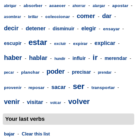
-
-
-
-
-
-
absorber
acaecer
apostar
abrigar
ahorrar
alargar
comer
dar
-
-
-
-
-
coleccionar
asombrar
brillar
decir
detener
elegir
-
-
disminuir
-
-
-
ensayar
estar
explicar
escupir
-
-
-
-
-
expirar
excluir
ir
haber
hablar
-
-
-
influir
-
-
merendar
-
hundir
poder
-
-
-
precisar
-
-
planchar
pecar
prendar
ser
sacar
-
-
-
-
-
provenir
reposar
transportar
volver
venir
visitar
-
-
-
volcar
Your last verbs
bajar
-
Clear this list