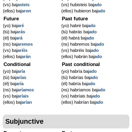
(vs) baj
asteis
(vs) hubisteis baj
ado
(ellos) baj
aron
(ellos) hubieron baj
ado
Future
Past future
(yo) baj
aré
(yo) habré baj
ado
(tú) baj
arás
(tú) habrás baj
ado
(él) baj
ará
(él) habrá baj
ado
(ns) baj
aremos
(ns) habremos baj
ado
(vs) baj
aréis
(vs) habréis baj
ado
(ellos) baj
arán
(ellos) habrán baj
ado
Conditional
Past conditional
(yo) baj
aría
(yo) habría baj
ado
(tú) baj
arías
(tú) habrías baj
ado
(él) baj
aría
(él) habría baj
ado
(ns) baj
aríamos
(ns) habríamos baj
ado
(vs) baj
aríais
(vs) habríais baj
ado
(ellos) baj
arían
(ellos) habrían baj
ado
Subjunctive