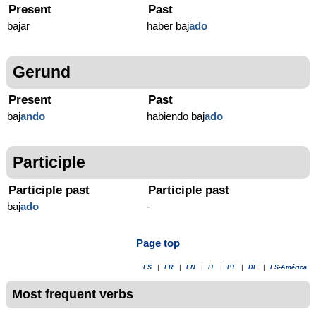
Present
Past
bajar
haber baj
ado
Gerund
Present
Past
baj
ando
habiendo baj
ado
Participle
Participle past
Participle past
baj
ado
-
Page top
ES
|
FR
|
EN
|
IT
|
PT
|
DE
|
ES-América
Most frequent verbs