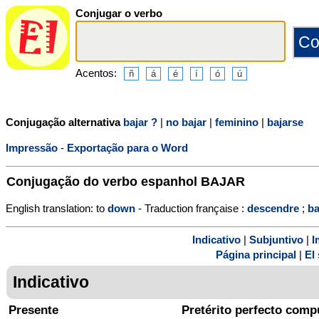
Conjugar o verbo
Acentos:
Conjugação alternativa
bajar ?
|
no bajar
|
feminino
|
bajarse
Impressão
-
Exportação para o Word
Conjugação do verbo espanhol
BAJAR
English translation: to
down
- Traduction française :
descendre
;
ba
Indicativo
|
Subjuntivo
|
I
Página principal
|
El 
Indicativo
Presente
Pretérito perfecto comp