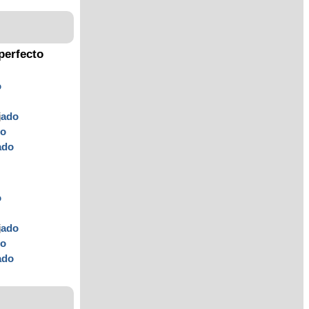
perfecto
o
j
ado
do
ado
o
j
ado
do
ado