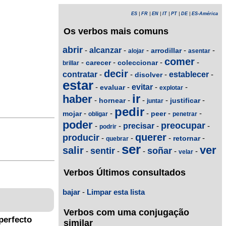
ES
|
FR
|
EN
|
IT
|
PT
|
DE
|
ES-América
Os verbos mais comuns
abrir
-
alcanzar
-
-
-
-
arrodillar
alojar
asentar
comer
-
-
-
-
carecer
coleccionar
brillar
decir
contratar
-
-
-
establecer
-
disolver
estar
-
-
evitar
-
-
evaluar
explotar
ir
haber
-
-
-
-
-
hornear
justificar
juntar
pedir
-
-
-
-
-
mojar
peer
obligar
penetrar
poder
preocupar
-
-
precisar
-
-
podrir
querer
producir
-
-
-
-
retornar
quebrar
ser
ver
salir
sentir
soñar
-
-
-
-
-
velar
Verbos Últimos consultados
bajar
-
Limpar esta lista
Verbos com uma conjugação
perfecto
similar