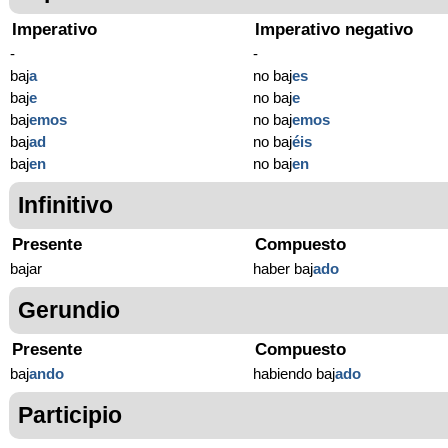
Imperativo
Imperativo negativo
-
-
baj
a
no baj
es
baj
e
no baj
e
baj
emos
no baj
emos
baj
ad
no baj
éis
baj
en
no baj
en
Infinitivo
Presente
Compuesto
bajar
haber baj
ado
Gerundio
Presente
Compuesto
baj
ando
habiendo baj
ado
Participio