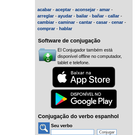
acabar
-
aceptar
-
aconsejar
-
amar
-
arreglar
-
ayudar
-
bailar
-
bañar
-
callar
-
cambiar
-
caminar
-
cantar
-
casar
-
cenar
-
comprar
-
hablar
Software de conjugação
El Conjugador também está
disponível offline no computador,
tablet e telefone.
Conjugação do verbo espanhol
Seu verbo