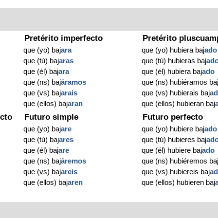
Pretérito imperfecto
Pretérito pluscuam
que (yo) baj
ara
que (yo) hubiera baj
ado
que (tú) baj
aras
que (tú) hubieras baj
ad
que (él) baj
ara
que (él) hubiera baj
ado
que (ns) baj
áramos
que (ns) hubiéramos ba
que (vs) baj
arais
que (vs) hubierais baj
a
que (ellos) baj
aran
que (ellos) hubieran baj
cto
Futuro simple
Futuro perfecto
que (yo) baj
are
que (yo) hubiere baj
ado
que (tú) baj
ares
que (tú) hubieres baj
ad
que (él) baj
are
que (él) hubiere baj
ado
que (ns) baj
áremos
que (ns) hubiéremos ba
que (vs) baj
areis
que (vs) hubiereis baj
a
que (ellos) baj
aren
que (ellos) hubieren baj