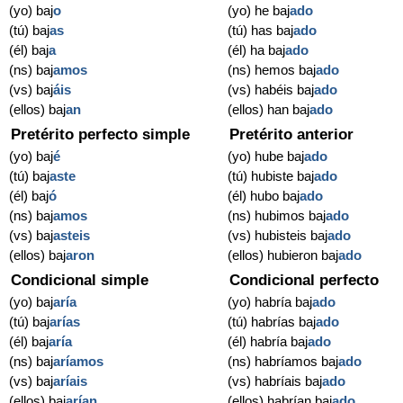
(yo) baj
o
(yo) he baj
ado
(tú) baj
as
(tú) has baj
ado
(él) baj
a
(él) ha baj
ado
(ns) baj
amos
(ns) hemos baj
ado
(vs) baj
áis
(vs) habéis baj
ado
(ellos) baj
an
(ellos) han baj
ado
Pretérito perfecto simple
Pretérito anterior
(yo) baj
é
(yo) hube baj
ado
(tú) baj
aste
(tú) hubiste baj
ado
(él) baj
ó
(él) hubo baj
ado
(ns) baj
amos
(ns) hubimos baj
ado
(vs) baj
asteis
(vs) hubisteis baj
ado
(ellos) baj
aron
(ellos) hubieron baj
ado
Condicional simple
Condicional perfecto
(yo) baj
aría
(yo) habría baj
ado
(tú) baj
arías
(tú) habrías baj
ado
(él) baj
aría
(él) habría baj
ado
(ns) baj
aríamos
(ns) habríamos baj
ado
(vs) baj
aríais
(vs) habríais baj
ado
(ellos) baj
arían
(ellos) habrían baj
ado