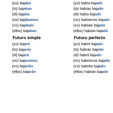
(yo) baj
aba
(yo) había baj
ado
(tú) baj
abas
(tú) habías baj
ado
(él) baj
aba
(él) había baj
ado
(ns) baj
ábamos
(ns) habíamos baj
ado
(vs) baj
abais
(vs) habíais baj
ado
(ellos) baj
aban
(ellos) habían baj
ado
Futuro simple
Futuro perfecto
(yo) baj
aré
(yo) habré baj
ado
(tú) baj
arás
(tú) habrás baj
ado
(él) baj
ará
(él) habrá baj
ado
(ns) baj
aremos
(ns) habremos baj
ado
(vs) baj
aréis
(vs) habréis baj
ado
(ellos) baj
arán
(ellos) habrán baj
ado