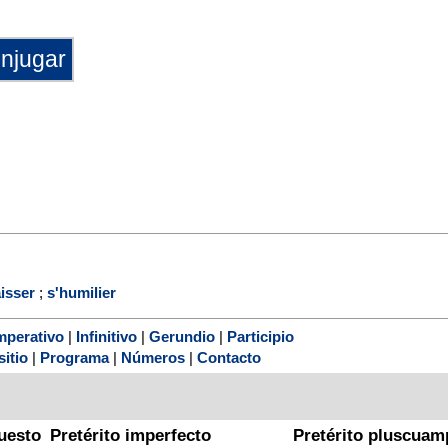
isser
;
s'humilier
mperativo
|
Infinitivo
|
Gerundio
|
Participio
sitio
|
Programa
|
Números
|
Contacto
uesto
Pretérito imperfecto
Pretérito pluscuam