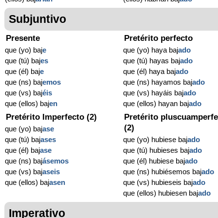
Subjuntivo
Presente
Pretérito perfecto
que (yo) baj
e
que (yo) haya baj
ado
que (tú) baj
es
que (tú) hayas baj
ado
que (él) baj
e
que (él) haya baj
ado
que (ns) baj
emos
que (ns) hayamos baj
ado
que (vs) baj
éis
que (vs) hayáis baj
ado
que (ellos) baj
en
que (ellos) hayan baj
ado
Pretérito Imperfecto (2)
Pretérito pluscuamperfe
(2)
que (yo) baj
ase
que (tú) baj
ases
que (yo) hubiese baj
ado
que (él) baj
ase
que (tú) hubieses baj
ado
que (ns) baj
ásemos
que (él) hubiese baj
ado
que (vs) baj
aseis
que (ns) hubiésemos baj
ado
que (ellos) baj
asen
que (vs) hubieseis baj
ado
que (ellos) hubiesen baj
ado
Imperativo