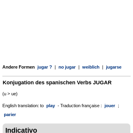
Andere Formen
jugar ?
|
no jugar
|
weiblich
|
jugarse
Konjugation des spanischen Verbs
JUGAR
(u > ue)
English translation: to
play
- Traduction française :
jouer
;
parier
Indicativo