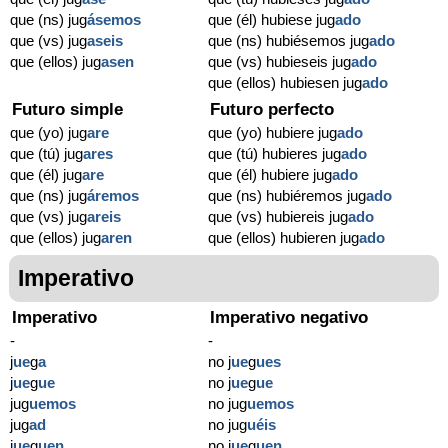
que (ns) jug
ásemos
que (él) hubiese jug
ado
que (vs) jug
aseis
que (ns) hubiésemos jug
ado
que (ellos) jug
asen
que (vs) hubieseis jug
ado
que (ellos) hubiesen jug
ado
Futuro simple
Futuro perfecto
que (yo) jug
are
que (yo) hubiere jug
ado
que (tú) jug
ares
que (tú) hubieres jug
ado
que (él) jug
are
que (él) hubiere jug
ado
que (ns) jug
áremos
que (ns) hubiéremos jug
ado
que (vs) jug
areis
que (vs) hubiereis jug
ado
que (ellos) jug
aren
que (ellos) hubieren jug
ado
Imperativo
Imperativo
Imperativo negativo
-
-
j
ue
g
a
no j
ue
g
ues
j
ue
g
ue
no j
ue
g
ue
jug
uemos
no jug
uemos
jug
ad
no jug
uéis
j
ue
g
uen
no j
ue
g
uen