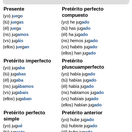
Presente
Pretérito perfecto
compuesto
(yo) j
ue
g
o
(tú) j
ue
g
as
(yo) he jug
ado
(él) j
ue
g
a
(tú) has jug
ado
(ns) jug
amos
(él) ha jug
ado
(vs) jug
áis
(ns) hemos jug
ado
(ellos) j
ue
g
an
(vs) habéis jug
ado
(ellos) han jug
ado
Pretérito imperfecto
Pretérito
pluscuamperfecto
(yo) jug
aba
(tú) jug
abas
(yo) había jug
ado
(él) jug
aba
(tú) habías jug
ado
(ns) jug
ábamos
(él) había jug
ado
(vs) jug
abais
(ns) habíamos jug
ado
(ellos) jug
aban
(vs) habíais jug
ado
(ellos) habían jug
ado
Pretérito perfecto
Pretérito anterior
simple
(yo) hube jug
ado
(yo) jug
ué
(tú) hubiste jug
ado
(tú) jug
aste
(él) hubo jug
ado