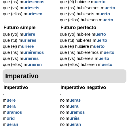
que (ns) m
uriésemos
que (él) hubiese m
uerto
que (vs) m
urieseis
que (ns) hubiésemos m
uerto
que (ellos) m
uriesen
que (vs) hubieseis m
uerto
que (ellos) hubiesen m
uerto
Futuro simple
Futuro perfecto
que (yo) m
uriere
que (yo) hubiere m
uerto
que (tú) m
urieres
que (tú) hubieres m
uerto
que (él) m
uriere
que (él) hubiere m
uerto
que (ns) m
uriéremos
que (ns) hubiéremos m
uerto
que (vs) m
uriereis
que (vs) hubiereis m
uerto
que (ellos) m
urieren
que (ellos) hubieren m
uerto
Imperativo
Imperativo
Imperativo negativo
-
-
m
uere
no m
ueras
m
uera
no m
uera
m
uramos
no m
uramos
m
orid
no m
uráis
m
ueran
no m
ueran