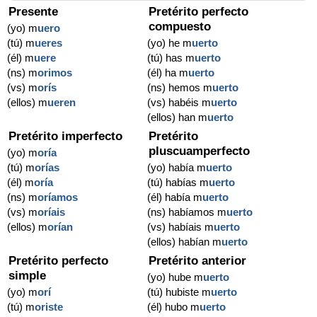
Presente
Pretérito perfecto
compuesto
(yo) m
uero
(tú) m
ueres
(yo) he m
uerto
(él) m
uere
(tú) has m
uerto
(ns) m
orimos
(él) ha m
uerto
(vs) m
orís
(ns) hemos m
uerto
(ellos) m
ueren
(vs) habéis m
uerto
(ellos) han m
uerto
Pretérito imperfecto
Pretérito
pluscuamperfecto
(yo) m
oría
(tú) m
orías
(yo) había m
uerto
(él) m
oría
(tú) habías m
uerto
(ns) m
oríamos
(él) había m
uerto
(vs) m
oríais
(ns) habíamos m
uerto
(ellos) m
orían
(vs) habíais m
uerto
(ellos) habían m
uerto
Pretérito perfecto
Pretérito anterior
simple
(yo) hube m
uerto
(yo) m
orí
(tú) hubiste m
uerto
(tú) m
oriste
(él) hubo m
uerto