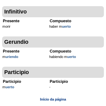
Infinitivo
Presente
Compuesto
morir
haber m
uerto
Gerundio
Presente
Compuesto
m
uriendo
habiendo m
uerto
Participio
Participio
Participio
m
uerto
-
Início da página