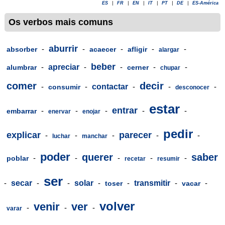
ES
|
FR
|
EN
|
IT
|
PT
|
DE
|
ES-América
Os verbos mais comuns
aburrir
-
-
-
-
-
absorber
acaecer
afligir
alargar
beber
-
apreciar
-
-
-
-
alumbrar
cerner
chupar
comer
decir
-
-
contactar
-
-
-
consumir
desconocer
estar
entrar
-
-
-
-
-
embarrar
enervar
enojar
pedir
explicar
parecer
-
-
-
-
-
luchar
manchar
poder
querer
saber
-
-
-
-
-
poblar
recetar
resumir
ser
-
secar
-
-
solar
-
-
transmitir
-
-
toser
vacar
volver
venir
ver
-
-
-
varar