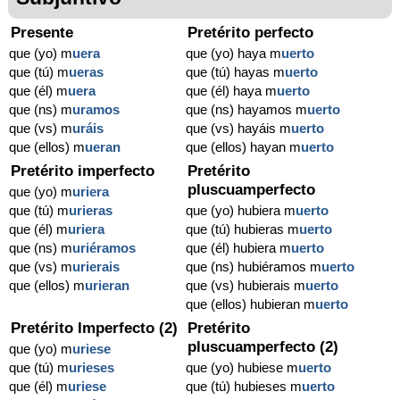
Presente
Pretérito perfecto
que (yo) m
uera
que (yo) haya m
uerto
que (tú) m
ueras
que (tú) hayas m
uerto
que (él) m
uera
que (él) haya m
uerto
que (ns) m
uramos
que (ns) hayamos m
uerto
que (vs) m
uráis
que (vs) hayáis m
uerto
que (ellos) m
ueran
que (ellos) hayan m
uerto
Pretérito imperfecto
Pretérito
pluscuamperfecto
que (yo) m
uriera
que (tú) m
urieras
que (yo) hubiera m
uerto
que (él) m
uriera
que (tú) hubieras m
uerto
que (ns) m
uriéramos
que (él) hubiera m
uerto
que (vs) m
urierais
que (ns) hubiéramos m
uerto
que (ellos) m
urieran
que (vs) hubierais m
uerto
que (ellos) hubieran m
uerto
Pretérito Imperfecto (2)
Pretérito
pluscuamperfecto (2)
que (yo) m
uriese
que (tú) m
urieses
que (yo) hubiese m
uerto
que (él) m
uriese
que (tú) hubieses m
uerto