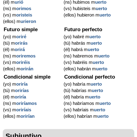
(él) m
urió
(ns) hubimos m
uerto
(ns) m
orimos
(vs) hubisteis m
uerto
(vs) m
oristeis
(ellos) hubieron m
uerto
(ellos) m
urieron
Futuro simple
Futuro perfecto
(yo) m
oriré
(yo) habré m
uerto
(tú) m
orirás
(tú) habrás m
uerto
(él) m
orirá
(él) habrá m
uerto
(ns) m
oriremos
(ns) habremos m
uerto
(vs) m
oriréis
(vs) habréis m
uerto
(ellos) m
orirán
(ellos) habrán m
uerto
Condicional simple
Condicional perfecto
(yo) m
oriría
(yo) habría m
uerto
(tú) m
orirías
(tú) habrías m
uerto
(él) m
oriría
(él) habría m
uerto
(ns) m
oriríamos
(ns) habríamos m
uerto
(vs) m
oriríais
(vs) habríais m
uerto
(ellos) m
orirían
(ellos) habrían m
uerto
Subjuntivo