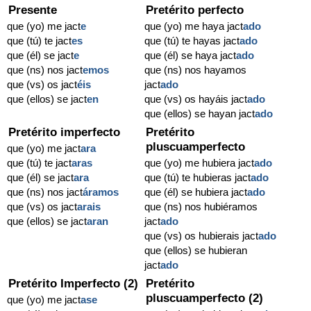
Presente
Pretérito perfecto
que (yo) me jact
e
que (yo) me haya jact
ado
que (tú) te jact
es
que (tú) te hayas jact
ado
que (él) se jact
e
que (él) se haya jact
ado
que (ns) nos jact
emos
que (ns) nos hayamos
que (vs) os jact
éis
jact
ado
que (ellos) se jact
en
que (vs) os hayáis jact
ado
que (ellos) se hayan jact
ado
Pretérito imperfecto
Pretérito
pluscuamperfecto
que (yo) me jact
ara
que (tú) te jact
aras
que (yo) me hubiera jact
ado
que (él) se jact
ara
que (tú) te hubieras jact
ado
que (ns) nos jact
áramos
que (él) se hubiera jact
ado
que (vs) os jact
arais
que (ns) nos hubiéramos
que (ellos) se jact
aran
jact
ado
que (vs) os hubierais jact
ado
que (ellos) se hubieran
jact
ado
Pretérito Imperfecto (2)
Pretérito
pluscuamperfecto (2)
que (yo) me jact
ase