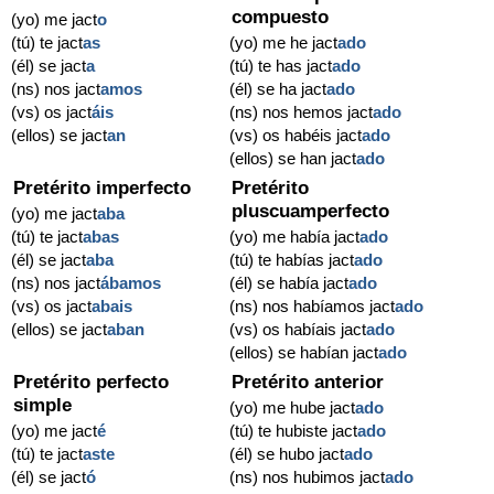
compuesto
(yo) me jact
o
(tú) te jact
as
(yo) me he jact
ado
(él) se jact
a
(tú) te has jact
ado
(ns) nos jact
amos
(él) se ha jact
ado
(vs) os jact
áis
(ns) nos hemos jact
ado
(ellos) se jact
an
(vs) os habéis jact
ado
(ellos) se han jact
ado
Pretérito imperfecto
Pretérito
pluscuamperfecto
(yo) me jact
aba
(tú) te jact
abas
(yo) me había jact
ado
(él) se jact
aba
(tú) te habías jact
ado
(ns) nos jact
ábamos
(él) se había jact
ado
(vs) os jact
abais
(ns) nos habíamos jact
ado
(ellos) se jact
aban
(vs) os habíais jact
ado
(ellos) se habían jact
ado
Pretérito perfecto
Pretérito anterior
simple
(yo) me hube jact
ado
(yo) me jact
é
(tú) te hubiste jact
ado
(tú) te jact
aste
(él) se hubo jact
ado
(él) se jact
ó
(ns) nos hubimos jact
ado