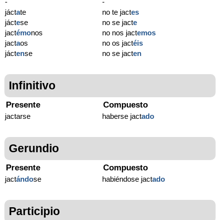
-
-
jáct
a
te
no te jact
es
jáct
e
se
no se jact
e
jact
émo
nos
no nos jact
emos
jact
a
os
no os jact
éis
jáct
en
se
no se jact
en
Infinitivo
Presente
Compuesto
jactarse
haberse jact
ado
Gerundio
Presente
Compuesto
jact
ándo
se
habiéndose jact
ado
Participio