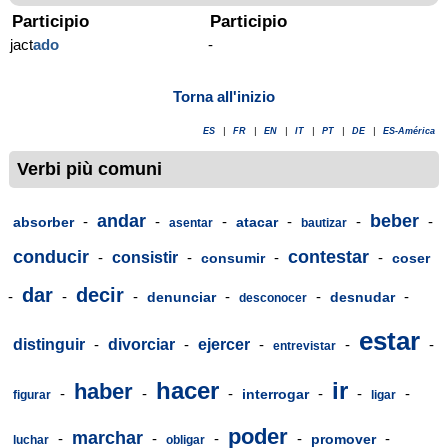
Participio
Participio
jact
ado
-
Torna all'inizio
ES
|
FR
|
EN
|
IT
|
PT
|
DE
|
ES-América
Verbi più comuni
andar
beber
-
-
-
-
-
-
absorber
atacar
asentar
bautizar
conducir
contestar
-
consistir
-
-
-
consumir
coser
dar
decir
-
-
-
-
-
-
denunciar
desnudar
desconocer
estar
distinguir
-
divorciar
-
ejercer
-
-
-
entrevistar
hacer
ir
haber
-
-
-
-
-
-
interrogar
figurar
ligar
poder
marchar
-
-
-
-
-
promover
luchar
obligar