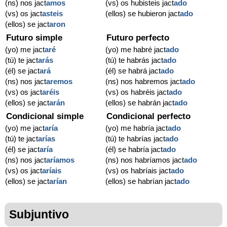
(ns) nos jact
amos
(vs) os hubisteis jact
ado
(vs) os jact
asteis
(ellos) se hubieron jact
ado
(ellos) se jact
aron
Futuro simple
Futuro perfecto
(yo) me jact
aré
(yo) me habré jact
ado
(tú) te jact
arás
(tú) te habrás jact
ado
(él) se jact
ará
(él) se habrá jact
ado
(ns) nos jact
aremos
(ns) nos habremos jact
ado
(vs) os jact
aréis
(vs) os habréis jact
ado
(ellos) se jact
arán
(ellos) se habrán jact
ado
Condicional simple
Condicional perfecto
(yo) me jact
aría
(yo) me habría jact
ado
(tú) te jact
arías
(tú) te habrías jact
ado
(él) se jact
aría
(él) se habría jact
ado
(ns) nos jact
aríamos
(ns) nos habríamos jact
ado
(vs) os jact
aríais
(vs) os habríais jact
ado
(ellos) se jact
arían
(ellos) se habrían jact
ado
Subjuntivo