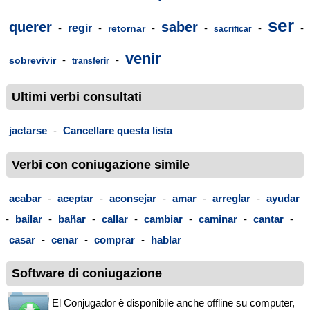
ser
querer
saber
-
regir
-
-
-
-
-
retornar
sacrificar
venir
-
-
sobrevivir
transferir
Ultimi verbi consultati
jactarse
-
Cancellare questa lista
Verbi con coniugazione simile
acabar
-
aceptar
-
aconsejar
-
amar
-
arreglar
-
ayudar
-
bailar
-
bañar
-
callar
-
cambiar
-
caminar
-
cantar
-
casar
-
cenar
-
comprar
-
hablar
Software di coniugazione
El Conjugador è disponibile anche offline su computer,