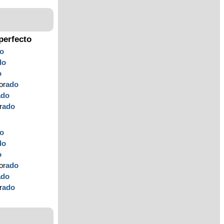
perfecto
o
do
o
or
ado
ado
r
ado
o
do
o
or
ado
ado
r
ado