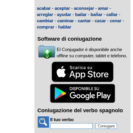
acabar
-
aceptar
-
aconsejar
-
amar
-
arreglar
-
ayudar
-
bailar
-
bañar
-
callar
-
cambiar
-
caminar
-
cantar
-
casar
-
cenar
-
comprar
-
hablar
Software di coniugazione
El Conjugador è disponibile anche
offline su computer, tablet e telefono.
Coniugazione del verbo spagnolo
Il tuo verbo