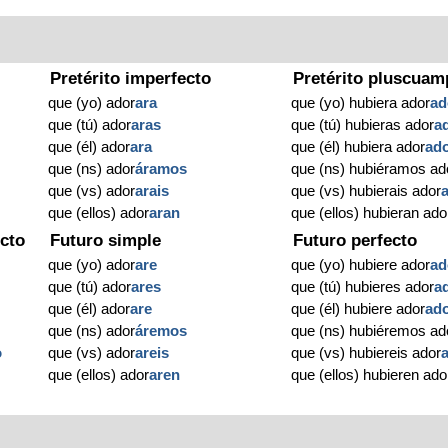
Pretérito imperfecto
Pretérito pluscuam
que (yo) ador
ara
que (yo) hubiera ador
ad
que (tú) ador
aras
que (tú) hubieras ador
a
que (él) ador
ara
que (él) hubiera ador
ad
que (ns) ador
áramos
que (ns) hubiéramos ad
que (vs) ador
arais
que (vs) hubierais ador
que (ellos) ador
aran
que (ellos) hubieran ado
cto
Futuro simple
Futuro perfecto
que (yo) ador
are
que (yo) hubiere ador
ad
que (tú) ador
ares
que (tú) hubieres ador
a
que (él) ador
are
que (él) hubiere ador
ad
que (ns) ador
áremos
que (ns) hubiéremos ad
o
que (vs) ador
areis
que (vs) hubiereis ador
que (ellos) ador
aren
que (ellos) hubieren ado