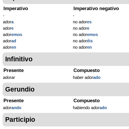
Imperativo
Imperativo negativo
-
-
ador
a
no ador
es
ador
e
no ador
e
ador
emos
no ador
emos
ador
ad
no ador
éis
ador
en
no ador
en
Infinitivo
Presente
Compuesto
adorar
haber ador
ado
Gerundio
Presente
Compuesto
ador
ando
habiendo ador
ado
Participio