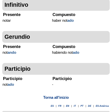
Infinitivo
Presente
Compuesto
notar
haber not
ado
Gerundio
Presente
Compuesto
not
ando
habiendo not
ado
Participio
Participio
Participio
not
ado
-
Torna all'inizio
ES
|
FR
|
EN
|
IT
|
PT
|
DE
|
ES-América