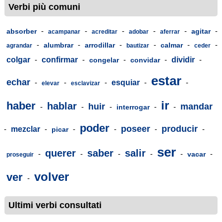
Verbi più comuni
-
-
-
-
-
-
absorber
agitar
acampanar
acreditar
adobar
aferrar
-
-
-
-
-
-
alumbrar
arrodillar
calmar
agrandar
bautizar
ceder
colgar
-
confirmar
-
-
-
dividir
-
congelar
convidar
estar
echar
-
-
-
esquiar
-
-
elevar
esclavizar
ir
haber
hablar
huir
mandar
-
-
-
-
-
interrogar
poder
poseer
producir
-
mezclar
-
-
-
-
-
picar
ser
querer
saber
salir
-
-
-
-
-
-
vacar
proseguir
volver
ver
-
Ultimi verbi consultati