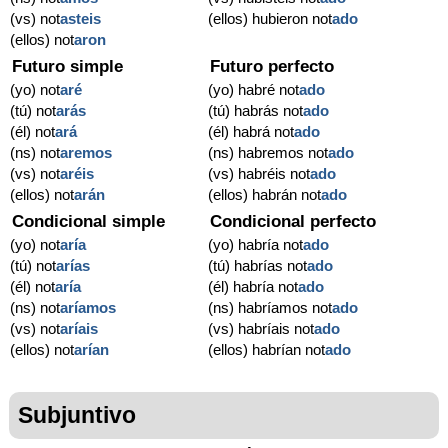
(vs) not
asteis
(ellos) hubieron not
ado
(ellos) not
aron
Futuro simple
Futuro perfecto
(yo) not
aré
(yo) habré not
ado
(tú) not
arás
(tú) habrás not
ado
(él) not
ará
(él) habrá not
ado
(ns) not
aremos
(ns) habremos not
ado
(vs) not
aréis
(vs) habréis not
ado
(ellos) not
arán
(ellos) habrán not
ado
Condicional simple
Condicional perfecto
(yo) not
aría
(yo) habría not
ado
(tú) not
arías
(tú) habrías not
ado
(él) not
aría
(él) habría not
ado
(ns) not
aríamos
(ns) habríamos not
ado
(vs) not
aríais
(vs) habríais not
ado
(ellos) not
arían
(ellos) habrían not
ado
Subjuntivo