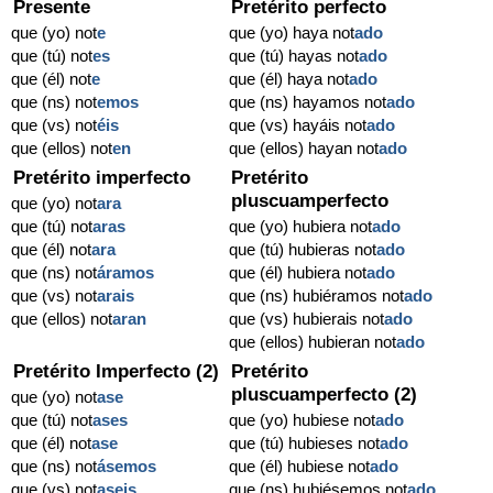
Presente
Pretérito perfecto
que (yo) not
e
que (yo) haya not
ado
que (tú) not
es
que (tú) hayas not
ado
que (él) not
e
que (él) haya not
ado
que (ns) not
emos
que (ns) hayamos not
ado
que (vs) not
éis
que (vs) hayáis not
ado
que (ellos) not
en
que (ellos) hayan not
ado
Pretérito imperfecto
Pretérito
pluscuamperfecto
que (yo) not
ara
que (tú) not
aras
que (yo) hubiera not
ado
que (él) not
ara
que (tú) hubieras not
ado
que (ns) not
áramos
que (él) hubiera not
ado
que (vs) not
arais
que (ns) hubiéramos not
ado
que (ellos) not
aran
que (vs) hubierais not
ado
que (ellos) hubieran not
ado
Pretérito Imperfecto (2)
Pretérito
pluscuamperfecto (2)
que (yo) not
ase
que (tú) not
ases
que (yo) hubiese not
ado
que (él) not
ase
que (tú) hubieses not
ado
que (ns) not
ásemos
que (él) hubiese not
ado
que (vs) not
aseis
que (ns) hubiésemos not
ado