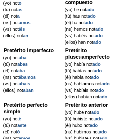
compuesto
(yo) not
o
(tú) not
as
(yo) he not
ado
(él) not
a
(tú) has not
ado
(ns) not
amos
(él) ha not
ado
(vs) not
áis
(ns) hemos not
ado
(ellos) not
an
(vs) habéis not
ado
(ellos) han not
ado
Pretérito imperfecto
Pretérito
pluscuamperfecto
(yo) not
aba
(tú) not
abas
(yo) había not
ado
(él) not
aba
(tú) habías not
ado
(ns) not
ábamos
(él) había not
ado
(vs) not
abais
(ns) habíamos not
ado
(ellos) not
aban
(vs) habíais not
ado
(ellos) habían not
ado
Pretérito perfecto
Pretérito anterior
simple
(yo) hube not
ado
(yo) not
é
(tú) hubiste not
ado
(tú) not
aste
(él) hubo not
ado
(él) not
ó
(ns) hubimos not
ado
(ns) not
amos
(vs) hubisteis not
ado