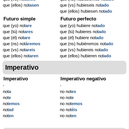
que (ellos) not
asen
que (vs) hubieseis not
ado
que (ellos) hubiesen not
ado
Futuro simple
Futuro perfecto
que (yo) not
are
que (yo) hubiere not
ado
que (tú) not
ares
que (tú) hubieres not
ado
que (él) not
are
que (él) hubiere not
ado
que (ns) not
áremos
que (ns) hubiéremos not
ado
que (vs) not
areis
que (vs) hubiereis not
ado
que (ellos) not
aren
que (ellos) hubieren not
ado
Imperativo
Imperativo
Imperativo negativo
-
-
not
a
no not
es
not
e
no not
e
not
emos
no not
emos
not
ad
no not
éis
not
en
no not
en