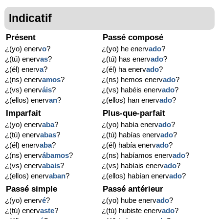
Indicatif
Présent
Passé composé
¿(yo) enerv
o
?
¿(yo) he enerv
ado
?
¿(tú) enerv
as
?
¿(tú) has enerv
ado
?
¿(él) enerv
a
?
¿(él) ha enerv
ado
?
¿(ns) enerv
amos
?
¿(ns) hemos enerv
ado
?
¿(vs) enerv
áis
?
¿(vs) habéis enerv
ado
?
¿(ellos) enerv
an
?
¿(ellos) han enerv
ado
?
Imparfait
Plus-que-parfait
¿(yo) enerv
aba
?
¿(yo) había enerv
ado
?
¿(tú) enerv
abas
?
¿(tú) habías enerv
ado
?
¿(él) enerv
aba
?
¿(él) había enerv
ado
?
¿(ns) enerv
ábamos
?
¿(ns) habíamos enerv
ado
?
¿(vs) enerv
abais
?
¿(vs) habíais enerv
ado
?
¿(ellos) enerv
aban
?
¿(ellos) habían enerv
ado
?
Passé simple
Passé antérieur
¿(yo) enerv
é
?
¿(yo) hube enerv
ado
?
¿(tú) enerv
aste
?
¿(tú) hubiste enerv
ado
?