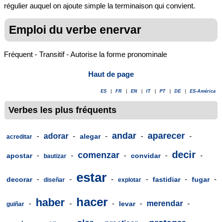
régulier auquel on ajoute simple la terminaison qui convient.
Emploi du verbe enervar
Fréquent - Transitif - Autorise la forme pronominale
Haut de page
ES
|
FR
|
EN
|
IT
|
PT
|
DE
|
ES-América
Verbes les plus fréquents
andar
aparecer
-
adorar
-
-
-
-
alegar
acreditar
decir
comenzar
-
-
-
-
-
apostar
convidar
bautizar
estar
-
-
-
-
-
-
decorar
fastidiar
fugar
diseñar
explotar
hacer
haber
-
-
-
-
merendar
-
levar
guiñar