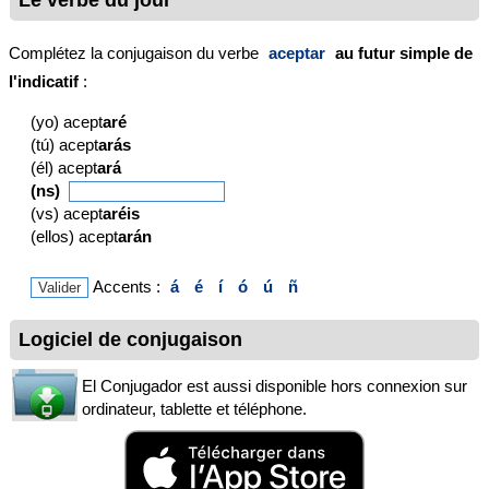
Le verbe du jour
Complétez la conjugaison du verbe
aceptar
au futur simple de
l'indicatif
:
(yo) acept
aré
(tú) acept
arás
(él) acept
ará
(ns)
(vs) acept
aréis
(ellos) acept
arán
Accents :
á
é
í
ó
ú
ñ
Logiciel de conjugaison
El Conjugador est aussi disponible hors connexion sur
ordinateur, tablette et téléphone.