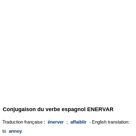
Conjugaison du verbe espagnol
ENERVAR
Traduction française :
énerver
;
affaiblir
- English translation:
to
annoy