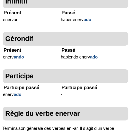
Infinitif
Présent
Passé
enervar
haber enerv
ado
Gérondif
Présent
Passé
enerv
ando
habiendo enerv
ado
Participe
Participe passé
Participe passé
enerv
ado
-
Règle du verbe enervar
Terminaison générale des verbes en -ar. Il s'agit d'un verbe