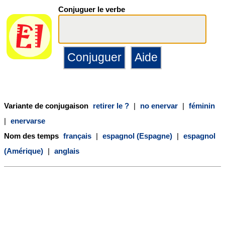
Conjuguer le verbe
Variante de conjugaison
retirer le ?
|
no enervar
|
féminin
|
enervarse
Nom des temps
français
|
espagnol (Espagne)
|
espagnol
(Amérique)
|
anglais