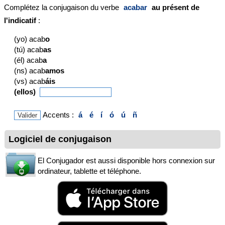
Complétez la conjugaison du verbe
acabar
au présent de
l'indicatif
:
(yo) acab
o
(tú) acab
as
(él) acab
a
(ns) acab
amos
(vs) acab
áis
(ellos)
Accents :
á
é
í
ó
ú
ñ
Logiciel de conjugaison
El Conjugador est aussi disponible hors connexion sur
ordinateur, tablette et téléphone.