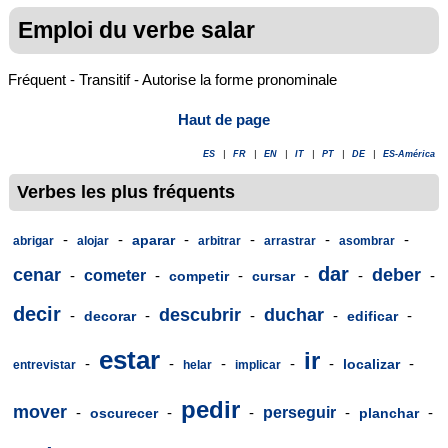
Emploi du verbe salar
Fréquent - Transitif - Autorise la forme pronominale
Haut de page
ES
|
FR
|
EN
|
IT
|
PT
|
DE
|
ES-América
Verbes les plus fréquents
-
-
-
-
-
-
aparar
abrigar
alojar
arbitrar
arrastrar
asombrar
dar
cenar
deber
-
cometer
-
-
-
-
-
competir
cursar
decir
descubrir
duchar
-
-
-
-
-
decorar
edificar
estar
ir
-
-
-
-
-
-
localizar
entrevistar
helar
implicar
pedir
mover
-
-
-
perseguir
-
-
oscurecer
planchar