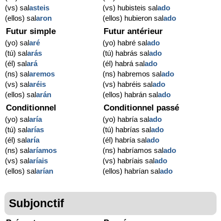
(vs) sal
asteis
(vs) hubisteis sal
ado
(ellos) sal
aron
(ellos) hubieron sal
ado
Futur simple
Futur antérieur
(yo) sal
aré
(yo) habré sal
ado
(tú) sal
arás
(tú) habrás sal
ado
(él) sal
ará
(él) habrá sal
ado
(ns) sal
aremos
(ns) habremos sal
ado
(vs) sal
aréis
(vs) habréis sal
ado
(ellos) sal
arán
(ellos) habrán sal
ado
Conditionnel
Conditionnel passé
(yo) sal
aría
(yo) habría sal
ado
(tú) sal
arías
(tú) habrías sal
ado
(él) sal
aría
(él) habría sal
ado
(ns) sal
aríamos
(ns) habríamos sal
ado
(vs) sal
aríais
(vs) habríais sal
ado
(ellos) sal
arían
(ellos) habrían sal
ado
Subjonctif