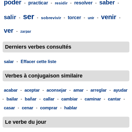
poder
saber
-
practicar
-
-
resolver
-
-
residir
ser
venir
salir
-
-
-
torcer
-
-
-
sobrevivir
unir
ver
-
zarpar
Derniers verbes consultés
salar
-
Effacer cette liste
Verbes à conjugaison similaire
acabar
-
aceptar
-
aconsejar
-
amar
-
arreglar
-
ayudar
-
bailar
-
bañar
-
callar
-
cambiar
-
caminar
-
cantar
-
casar
-
cenar
-
comprar
-
hablar
Le verbe du jour