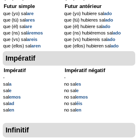
Futur simple
Futur antérieur
que (yo) sal
are
que (yo) hubiere sal
ado
que (tú) sal
ares
que (tú) hubieres sal
ado
que (él) sal
are
que (él) hubiere sal
ado
que (ns) sal
áremos
que (ns) hubiéremos sal
ado
que (vs) sal
areis
que (vs) hubiereis sal
ado
que (ellos) sal
aren
que (ellos) hubieren sal
ado
Impératif
Impératif
Impératif négatif
-
-
sal
a
no sal
es
sal
e
no sal
e
sal
emos
no sal
emos
sal
ad
no sal
éis
sal
en
no sal
en
Infinitif