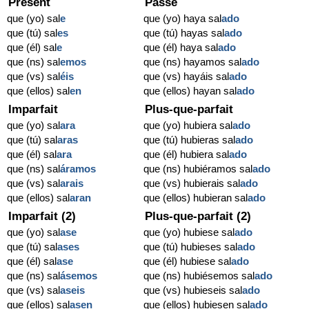
Présent
Passé
que (yo) sal
e
que (yo) haya sal
ado
que (tú) sal
es
que (tú) hayas sal
ado
que (él) sal
e
que (él) haya sal
ado
que (ns) sal
emos
que (ns) hayamos sal
ado
que (vs) sal
éis
que (vs) hayáis sal
ado
que (ellos) sal
en
que (ellos) hayan sal
ado
Imparfait
Plus-que-parfait
que (yo) sal
ara
que (yo) hubiera sal
ado
que (tú) sal
aras
que (tú) hubieras sal
ado
que (él) sal
ara
que (él) hubiera sal
ado
que (ns) sal
áramos
que (ns) hubiéramos sal
ado
que (vs) sal
arais
que (vs) hubierais sal
ado
que (ellos) sal
aran
que (ellos) hubieran sal
ado
Imparfait (2)
Plus-que-parfait (2)
que (yo) sal
ase
que (yo) hubiese sal
ado
que (tú) sal
ases
que (tú) hubieses sal
ado
que (él) sal
ase
que (él) hubiese sal
ado
que (ns) sal
ásemos
que (ns) hubiésemos sal
ado
que (vs) sal
aseis
que (vs) hubieseis sal
ado
que (ellos) sal
asen
que (ellos) hubiesen sal
ado