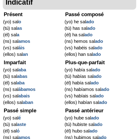
Indicatif
Présent
Passé composé
(yo) sal
o
(yo) he sal
ado
(tú) sal
as
(tú) has sal
ado
(él) sal
a
(él) ha sal
ado
(ns) sal
amos
(ns) hemos sal
ado
(vs) sal
áis
(vs) habéis sal
ado
(ellos) sal
an
(ellos) han sal
ado
Imparfait
Plus-que-parfait
(yo) sal
aba
(yo) había sal
ado
(tú) sal
abas
(tú) habías sal
ado
(él) sal
aba
(él) había sal
ado
(ns) sal
ábamos
(ns) habíamos sal
ado
(vs) sal
abais
(vs) habíais sal
ado
(ellos) sal
aban
(ellos) habían sal
ado
Passé simple
Passé antérieur
(yo) sal
é
(yo) hube sal
ado
(tú) sal
aste
(tú) hubiste sal
ado
(él) sal
ó
(él) hubo sal
ado
(ns) sal
amos
(ns) hubimos sal
ado