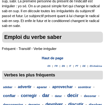
sup, sabr. La première personne du présent de l'indicatif est
irrégulier : yo sé. On a un passé simple fort qui change le radical
sab en sup. Il en découle toutes les irrégularités du subjonctif
passé et futur. Le subjonctif présent quant à lui change le radical
sab en sep. Et enfin le futur et le conditionnel changent le radical
sab en sabr.
Emploi du verbe saber
Fréquent - Transitif - Verbe irrégulier
Haut de page
ES
|
FR
|
EN
|
IT
|
PT
|
DE
|
ES-América
Verbes les plus fréquents
-
advertir
-
-
aprovechar
-
-
aparar
adobar
asombrar
dar
decir
corregir
confiar
-
-
-
-
-
-
decorar
datar
devolver
discutir
-
-
-
-
desconectar
disolver
despejar