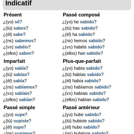
Indicatif
Présent
Passé composé
¿(yo)
sé
?
¿(yo) he
sabido
?
¿(tú)
sabes
?
¿(tú) has
sabido
?
¿(él)
sabe
?
¿(él) ha
sabido
?
¿(ns)
sabemos
?
¿(ns) hemos
sabido
?
¿(vs)
sabéis
?
¿(vs) habéis
sabido
?
¿(ellos)
saben
?
¿(ellos) han
sabido
?
Imparfait
Plus-que-parfait
¿(yo)
sabía
?
¿(yo) había
sabido
?
¿(tú)
sabías
?
¿(tú) habías
sabido
?
¿(él)
sabía
?
¿(él) había
sabido
?
¿(ns)
sabíamos
?
¿(ns) habíamos
sabido
?
¿(vs)
sabíais
?
¿(vs) habíais
sabido
?
¿(ellos)
sabían
?
¿(ellos) habían
sabido
?
Passé simple
Passé antérieur
¿(yo)
supe
?
¿(yo) hube
sabido
?
¿(tú)
supiste
?
¿(tú) hubiste
sabido
?
¿(él)
supo
?
¿(él) hubo
sabido
?
¿(ns)
supimos
?
¿(ns) hubimos
sabido
?