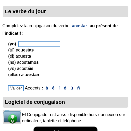
Le verbe du jour
Complétez la conjugaison du verbe
acostar
au présent de
l'indicatif
:
(yo)
(tú) ac
ue
st
as
(él) ac
ue
st
a
(ns) acost
amos
(vs) acost
áis
(ellos) ac
ue
st
an
Accents :
á
é
í
ó
ú
ñ
Logiciel de conjugaison
El Conjugador est aussi disponible hors connexion sur
ordinateur, tablette et téléphone.