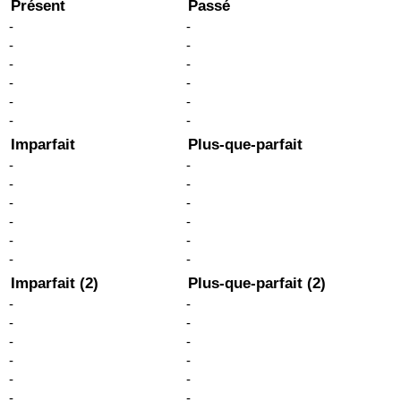
Présent
Passé
-
-
-
-
-
-
-
-
-
-
-
-
Imparfait
Plus-que-parfait
-
-
-
-
-
-
-
-
-
-
-
-
Imparfait (2)
Plus-que-parfait (2)
-
-
-
-
-
-
-
-
-
-
-
-