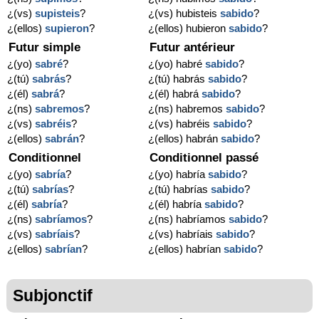
¿(vs)
supisteis
?
¿(vs) hubisteis
sabido
?
¿(ellos)
supieron
?
¿(ellos) hubieron
sabido
?
Futur simple
Futur antérieur
¿(yo)
sabré
?
¿(yo) habré
sabido
?
¿(tú)
sabrás
?
¿(tú) habrás
sabido
?
¿(él)
sabrá
?
¿(él) habrá
sabido
?
¿(ns)
sabremos
?
¿(ns) habremos
sabido
?
¿(vs)
sabréis
?
¿(vs) habréis
sabido
?
¿(ellos)
sabrán
?
¿(ellos) habrán
sabido
?
Conditionnel
Conditionnel passé
¿(yo)
sabría
?
¿(yo) habría
sabido
?
¿(tú)
sabrías
?
¿(tú) habrías
sabido
?
¿(él)
sabría
?
¿(él) habría
sabido
?
¿(ns)
sabríamos
?
¿(ns) habríamos
sabido
?
¿(vs)
sabríais
?
¿(vs) habríais
sabido
?
¿(ellos)
sabrían
?
¿(ellos) habrían
sabido
?
Subjonctif