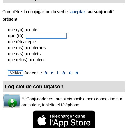
Complétez la conjugaison du verbe
aceptar
au subjonctif
présent
:
que (yo) acept
e
que (tú)
que (él) acept
e
que (ns) acept
emos
que (vs) acept
éis
que (ellos) acept
en
Accents :
á
é
í
ó
ú
ñ
Logiciel de conjugaison
El Conjugador est aussi disponible hors connexion sur
ordinateur, tablette et téléphone.