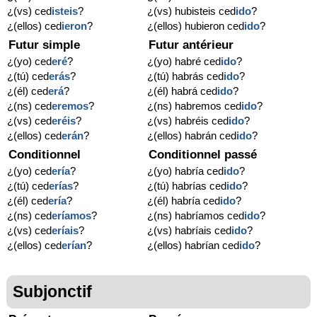
¿(vs) ced
isteis
?
¿(vs) hubisteis ced
ido
?
¿(ellos) ced
ieron
?
¿(ellos) hubieron ced
ido
?
Futur simple
Futur antérieur
¿(yo) ced
eré
?
¿(yo) habré ced
ido
?
¿(tú) ced
erás
?
¿(tú) habrás ced
ido
?
¿(él) ced
erá
?
¿(él) habrá ced
ido
?
¿(ns) ced
eremos
?
¿(ns) habremos ced
ido
?
¿(vs) ced
eréis
?
¿(vs) habréis ced
ido
?
¿(ellos) ced
erán
?
¿(ellos) habrán ced
ido
?
Conditionnel
Conditionnel passé
¿(yo) ced
ería
?
¿(yo) habría ced
ido
?
¿(tú) ced
erías
?
¿(tú) habrías ced
ido
?
¿(él) ced
ería
?
¿(él) habría ced
ido
?
¿(ns) ced
eríamos
?
¿(ns) habríamos ced
ido
?
¿(vs) ced
eríais
?
¿(vs) habríais ced
ido
?
¿(ellos) ced
erían
?
¿(ellos) habrían ced
ido
?
Subjonctif