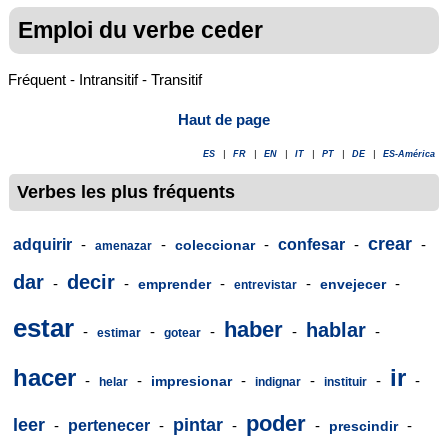
Emploi du verbe ceder
Fréquent - Intransitif - Transitif
Haut de page
ES
|
FR
|
EN
|
IT
|
PT
|
DE
|
ES-América
Verbes les plus fréquents
crear
adquirir
-
-
-
confesar
-
-
coleccionar
amenazar
dar
decir
-
-
-
-
-
emprender
envejecer
entrevistar
estar
haber
hablar
-
-
-
-
-
estimar
gotear
hacer
ir
-
-
-
-
-
-
impresionar
helar
indignar
instituir
poder
leer
pintar
-
pertenecer
-
-
-
-
prescindir