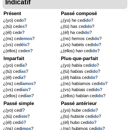
Indicatif
Présent
Passé composé
¿(yo) ced
o
?
¿(yo) he ced
ido
?
¿(tú) ced
es
?
¿(tú) has ced
ido
?
¿(él) ced
e
?
¿(él) ha ced
ido
?
¿(ns) ced
emos
?
¿(ns) hemos ced
ido
?
¿(vs) ced
éis
?
¿(vs) habéis ced
ido
?
¿(ellos) ced
en
?
¿(ellos) han ced
ido
?
Imparfait
Plus-que-parfait
¿(yo) ced
ía
?
¿(yo) había ced
ido
?
¿(tú) ced
ías
?
¿(tú) habías ced
ido
?
¿(él) ced
ía
?
¿(él) había ced
ido
?
¿(ns) ced
íamos
?
¿(ns) habíamos ced
ido
?
¿(vs) ced
íais
?
¿(vs) habíais ced
ido
?
¿(ellos) ced
ían
?
¿(ellos) habían ced
ido
?
Passé simple
Passé antérieur
¿(yo) ced
í
?
¿(yo) hube ced
ido
?
¿(tú) ced
iste
?
¿(tú) hubiste ced
ido
?
¿(él) ced
ió
?
¿(él) hubo ced
ido
?
¿(ns) ced
imos
?
¿(ns) hubimos ced
ido
?