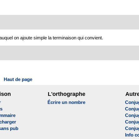
 auquel on ajoute simple la terminaison qui convient.
Haut de page
ison
L'orthographe
Autr
r
Écrire un nombre
Conju
es
Conju
ammaire
Conju
écharger
Conjug
sans pub
Conju
Info c