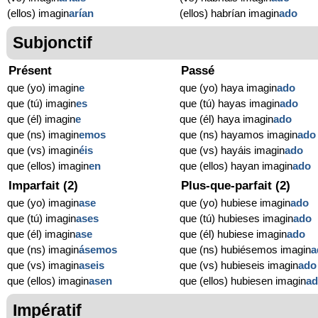
(ellos) imagin
arían
(ellos) habrían imagin
ado
Subjonctif
Présent
Passé
que (yo) imagin
e
que (yo) haya imagin
ado
que (tú) imagin
es
que (tú) hayas imagin
ado
que (él) imagin
e
que (él) haya imagin
ado
que (ns) imagin
emos
que (ns) hayamos imagin
ado
que (vs) imagin
éis
que (vs) hayáis imagin
ado
que (ellos) imagin
en
que (ellos) hayan imagin
ado
Imparfait (2)
Plus-que-parfait (2)
que (yo) imagin
ase
que (yo) hubiese imagin
ado
que (tú) imagin
ases
que (tú) hubieses imagin
ado
que (él) imagin
ase
que (él) hubiese imagin
ado
que (ns) imagin
ásemos
que (ns) hubiésemos imagin
a
que (vs) imagin
aseis
que (vs) hubieseis imagin
ado
que (ellos) imagin
asen
que (ellos) hubiesen imagin
a
Impératif