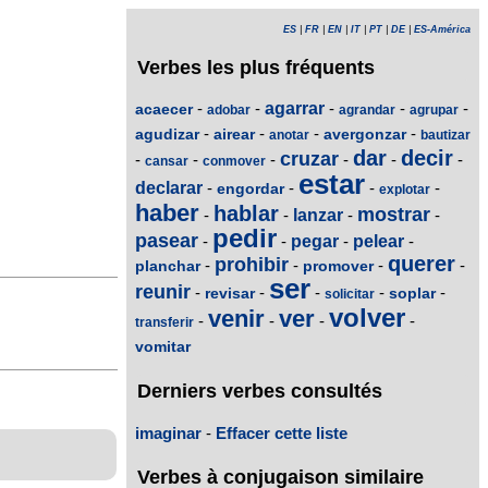
ES
|
FR
|
EN
|
IT
|
PT
|
DE
|
ES-América
Verbes les plus fréquents
-
-
agarrar
-
-
-
acaecer
adobar
agrandar
agrupar
-
-
-
-
agudizar
airear
avergonzar
anotar
bautizar
dar
decir
cruzar
-
-
-
-
-
-
cansar
conmover
estar
declarar
-
-
-
-
engordar
explotar
haber
hablar
mostrar
-
-
lanzar
-
-
pedir
pasear
-
-
pegar
-
pelear
-
querer
prohibir
-
-
-
-
planchar
promover
ser
reunir
-
-
-
-
-
revisar
soplar
solicitar
volver
venir
ver
-
-
-
-
transferir
vomitar
Derniers verbes consultés
imaginar
-
Effacer cette liste
Verbes à conjugaison similaire