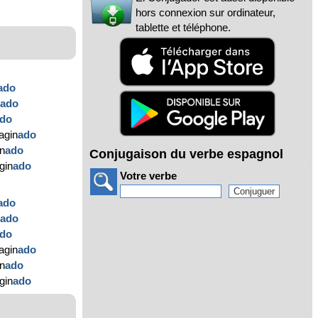
hors connexion sur ordinateur,
tablette et téléphone.
ado
n
ado
do
agin
ado
in
ado
Conjugaison du verbe espagnol
gin
ado
Votre verbe
ado
n
ado
do
agin
ado
in
ado
gin
ado