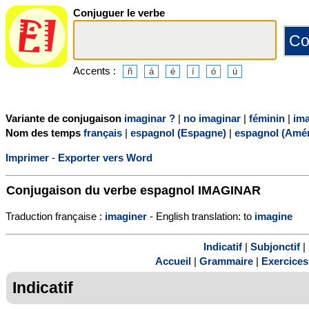
Conjuguer le verbe
Accents :
Variante de conjugaison
imaginar ?
|
no imaginar
|
féminin
|
im
Nom des temps
français
|
espagnol (Espagne)
|
espagnol (Amér
Imprimer
-
Exporter vers Word
Conjugaison du verbe espagnol
IMAGINAR
Traduction française :
imaginer
- English translation: to
imagine
Indicatif
|
Subjonctif
|
Accueil
|
Grammaire
|
Exercices
Indicatif