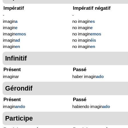
Impératif
Impératif négatif
-
-
imagin
a
no imagin
es
imagin
e
no imagin
e
imagin
emos
no imagin
emos
imagin
ad
no imagin
éis
imagin
en
no imagin
en
Infinitif
Présent
Passé
imaginar
haber imagin
ado
Gérondif
Présent
Passé
imagin
ando
habiendo imagin
ado
Participe