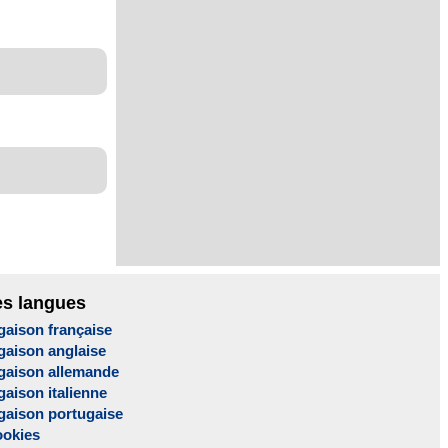
es langues
gaison française
gaison anglaise
gaison allemande
aison italienne
gaison portugaise
ookies