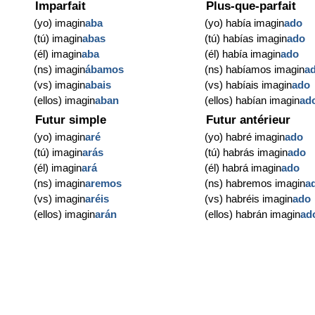
Imparfait
Plus-que-parfait
(yo) imagin
aba
(yo) había imagin
ado
(tú) imagin
abas
(tú) habías imagin
ado
(él) imagin
aba
(él) había imagin
ado
(ns) imagin
ábamos
(ns) habíamos imagin
a
(vs) imagin
abais
(vs) habíais imagin
ado
(ellos) imagin
aban
(ellos) habían imagin
ad
Futur simple
Futur antérieur
(yo) imagin
aré
(yo) habré imagin
ado
(tú) imagin
arás
(tú) habrás imagin
ado
(él) imagin
ará
(él) habrá imagin
ado
(ns) imagin
aremos
(ns) habremos imagin
a
(vs) imagin
aréis
(vs) habréis imagin
ado
(ellos) imagin
arán
(ellos) habrán imagin
ad