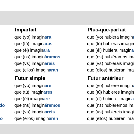
Imparfait
Plus-que-parfait
que (yo) imagin
ara
que (yo) hubiera imagin
que (tú) imagin
aras
que (tú) hubieras imagi
que (él) imagin
ara
que (él) hubiera imagin
a
que (ns) imagin
áramos
que (ns) hubiéramos im
que (vs) imagin
arais
que (vs) hubierais imag
que (ellos) imagin
aran
que (ellos) hubieran ima
Futur simple
Futur antérieur
que (yo) imagin
are
que (yo) hubiere imagin
que (tú) imagin
ares
que (tú) hubieres imagi
que (él) imagin
are
que (él) hubiere imagin
a
do
que (ns) imagin
áremos
que (ns) hubiéremos im
que (vs) imagin
areis
que (vs) hubiereis imag
do
que (ellos) imagin
aren
que (ellos) hubieren ima