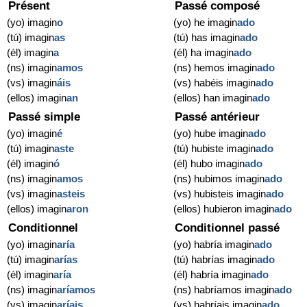
Présent
Passé composé
(yo) imagin
o
(yo) he imagin
ado
(tú) imagin
as
(tú) has imagin
ado
(él) imagin
a
(él) ha imagin
ado
(ns) imagin
amos
(ns) hemos imagin
ado
(vs) imagin
áis
(vs) habéis imagin
ado
(ellos) imagin
an
(ellos) han imagin
ado
Passé simple
Passé antérieur
(yo) imagin
é
(yo) hube imagin
ado
(tú) imagin
aste
(tú) hubiste imagin
ado
(él) imagin
ó
(él) hubo imagin
ado
(ns) imagin
amos
(ns) hubimos imagin
ado
(vs) imagin
asteis
(vs) hubisteis imagin
ado
(ellos) imagin
aron
(ellos) hubieron imagin
ado
Conditionnel
Conditionnel passé
(yo) imagin
aría
(yo) habría imagin
ado
(tú) imagin
arías
(tú) habrías imagin
ado
(él) imagin
aría
(él) habría imagin
ado
(ns) imagin
aríamos
(ns) habríamos imagin
ado
(vs) imagin
aríais
(vs) habríais imagin
ado