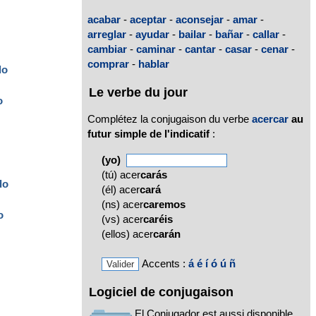
acabar
-
aceptar
-
aconsejar
-
amar
-
arreglar
-
ayudar
-
bailar
-
bañar
-
callar
-
cambiar
-
caminar
-
cantar
-
casar
-
cenar
-
comprar
-
hablar
do
Le verbe du jour
o
Complétez la conjugaison du verbe
acercar
au
futur simple de l'indicatif
:
(yo)
(tú) acer
carás
do
(él) acer
cará
(ns) acer
caremos
o
(vs) acer
caréis
(ellos) acer
carán
Accents :
á
é
í
ó
ú
ñ
Logiciel de conjugaison
El Conjugador est aussi disponible