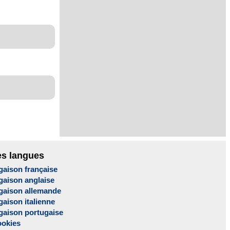
es langues
gaison française
gaison anglaise
gaison allemande
aison italienne
gaison portugaise
ookies