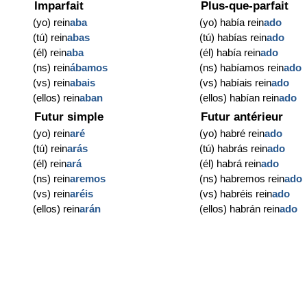
Imparfait
Plus-que-parfait
(yo) rein
aba
(yo) había rein
ado
(tú) rein
abas
(tú) habías rein
ado
(él) rein
aba
(él) había rein
ado
(ns) rein
ábamos
(ns) habíamos rein
ado
(vs) rein
abais
(vs) habíais rein
ado
(ellos) rein
aban
(ellos) habían rein
ado
Futur simple
Futur antérieur
(yo) rein
aré
(yo) habré rein
ado
(tú) rein
arás
(tú) habrás rein
ado
(él) rein
ará
(él) habrá rein
ado
(ns) rein
aremos
(ns) habremos rein
ado
(vs) rein
aréis
(vs) habréis rein
ado
(ellos) rein
arán
(ellos) habrán rein
ado