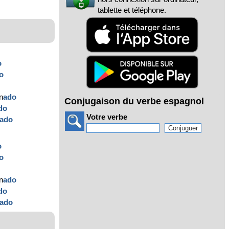
tablette et téléphone.
o
o
n
ado
Conjugaison du verbe espagnol
do
Votre verbe
ado
o
o
n
ado
do
ado