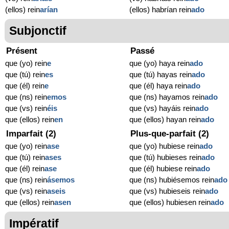
(ellos) rein
arían
(ellos) habrían rein
ado
Subjonctif
Présent
Passé
que (yo) rein
e
que (yo) haya rein
ado
que (tú) rein
es
que (tú) hayas rein
ado
que (él) rein
e
que (él) haya rein
ado
que (ns) rein
emos
que (ns) hayamos rein
ado
que (vs) rein
éis
que (vs) hayáis rein
ado
que (ellos) rein
en
que (ellos) hayan rein
ado
Imparfait (2)
Plus-que-parfait (2)
que (yo) rein
ase
que (yo) hubiese rein
ado
que (tú) rein
ases
que (tú) hubieses rein
ado
que (él) rein
ase
que (él) hubiese rein
ado
que (ns) rein
ásemos
que (ns) hubiésemos rein
ado
que (vs) rein
aseis
que (vs) hubieseis rein
ado
que (ellos) rein
asen
que (ellos) hubiesen rein
ado
Impératif