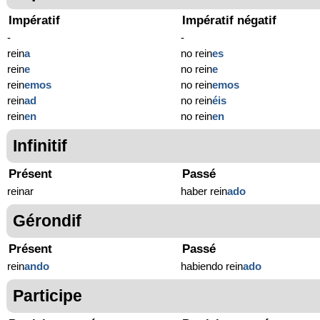
Impératif
Impératif négatif
-
-
rein
a
no rein
es
rein
e
no rein
e
rein
emos
no rein
emos
rein
ad
no rein
éis
rein
en
no rein
en
Infinitif
Présent
Passé
reinar
haber rein
ado
Gérondif
Présent
Passé
rein
ando
habiendo rein
ado
Participe