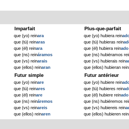
Imparfait
Plus-que-parfait
que (yo) rein
ara
que (yo) hubiera rein
ad
que (tú) rein
aras
que (tú) hubieras rein
ad
que (él) rein
ara
que (él) hubiera rein
ado
que (ns) rein
áramos
que (ns) hubiéramos rei
que (vs) rein
arais
que (vs) hubierais rein
a
que (ellos) rein
aran
que (ellos) hubieran rein
Futur simple
Futur antérieur
que (yo) rein
are
que (yo) hubiere rein
ad
que (tú) rein
ares
que (tú) hubieres rein
ad
que (él) rein
are
que (él) hubiere rein
ado
que (ns) rein
áremos
que (ns) hubiéremos rei
que (vs) rein
areis
que (vs) hubiereis rein
a
que (ellos) rein
aren
que (ellos) hubieren rein