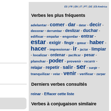
ES
|
FR
|
EN
|
IT
|
PT
|
DE
|
ES-América
Verbes les plus fréquents
comer
dar
decir
-
-
-
-
-
adelantar
datar
duchar
-
-
deslizar
-
-
decorar
derrumbar
entrar
-
-
-
-
edificar
engordar
empañar
estar
haber
exigir
-
-
fingir
-
-
-
gotear
hacer
ir
limpiar
-
-
-
-
impresionar
jactar
-
-
ordenar
-
-
pesar
-
localizar
pacificar
poder
-
-
-
-
planchar
provenir
recurrir
ser
salir
repetir
relajar
-
-
-
-
-
surgir
venir
-
-
-
-
tranquilizar
verificar
velar
zarpar
Derniers verbes consultés
reinar
-
Effacer cette liste
Verbes à conjugaison similaire