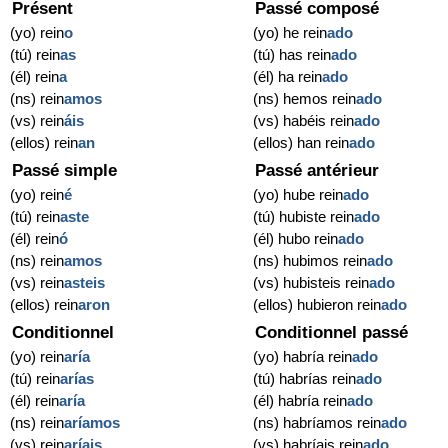
Présent
Passé composé
(yo) rein
o
(yo) he rein
ado
(tú) rein
as
(tú) has rein
ado
(él) rein
a
(él) ha rein
ado
(ns) rein
amos
(ns) hemos rein
ado
(vs) rein
áis
(vs) habéis rein
ado
(ellos) rein
an
(ellos) han rein
ado
Passé simple
Passé antérieur
(yo) rein
é
(yo) hube rein
ado
(tú) rein
aste
(tú) hubiste rein
ado
(él) rein
ó
(él) hubo rein
ado
(ns) rein
amos
(ns) hubimos rein
ado
(vs) rein
asteis
(vs) hubisteis rein
ado
(ellos) rein
aron
(ellos) hubieron rein
ado
Conditionnel
Conditionnel passé
(yo) rein
aría
(yo) habría rein
ado
(tú) rein
arías
(tú) habrías rein
ado
(él) rein
aría
(él) habría rein
ado
(ns) rein
aríamos
(ns) habríamos rein
ado
(vs) rein
aríais
(vs) habríais rein
ado