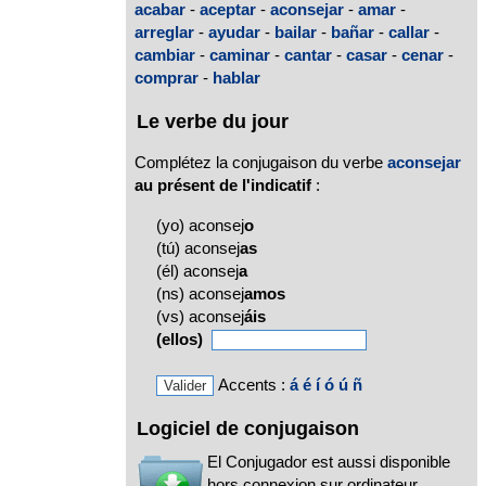
acabar
-
aceptar
-
aconsejar
-
amar
-
arreglar
-
ayudar
-
bailar
-
bañar
-
callar
-
cambiar
-
caminar
-
cantar
-
casar
-
cenar
-
comprar
-
hablar
Le verbe du jour
Complétez la conjugaison du verbe
aconsejar
au présent de l'indicatif
:
(yo) aconsej
o
(tú) aconsej
as
(él) aconsej
a
(ns) aconsej
amos
(vs) aconsej
áis
(ellos)
Accents :
á
é
í
ó
ú
ñ
Logiciel de conjugaison
El Conjugador est aussi disponible
hors connexion sur ordinateur,