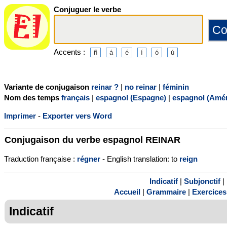
Conjuguer le verbe
Accents :
Variante de conjugaison
reinar ?
|
no reinar
|
féminin
Nom des temps
français
|
espagnol (Espagne)
|
espagnol (Amér
Imprimer
-
Exporter vers Word
Conjugaison du verbe espagnol
REINAR
Traduction française :
régner
- English translation: to
reign
Indicatif
|
Subjonctif
|
Accueil
|
Grammaire
|
Exercices
Indicatif