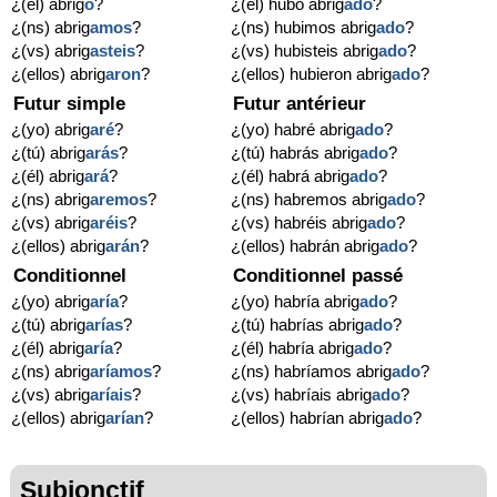
¿(él) abrig
ó
?
¿(él) hubo abrig
ado
?
¿(ns) abrig
amos
?
¿(ns) hubimos abrig
ado
?
¿(vs) abrig
asteis
?
¿(vs) hubisteis abrig
ado
?
¿(ellos) abrig
aron
?
¿(ellos) hubieron abrig
ado
?
Futur simple
Futur antérieur
¿(yo) abrig
aré
?
¿(yo) habré abrig
ado
?
¿(tú) abrig
arás
?
¿(tú) habrás abrig
ado
?
¿(él) abrig
ará
?
¿(él) habrá abrig
ado
?
¿(ns) abrig
aremos
?
¿(ns) habremos abrig
ado
?
¿(vs) abrig
aréis
?
¿(vs) habréis abrig
ado
?
¿(ellos) abrig
arán
?
¿(ellos) habrán abrig
ado
?
Conditionnel
Conditionnel passé
¿(yo) abrig
aría
?
¿(yo) habría abrig
ado
?
¿(tú) abrig
arías
?
¿(tú) habrías abrig
ado
?
¿(él) abrig
aría
?
¿(él) habría abrig
ado
?
¿(ns) abrig
aríamos
?
¿(ns) habríamos abrig
ado
?
¿(vs) abrig
aríais
?
¿(vs) habríais abrig
ado
?
¿(ellos) abrig
arían
?
¿(ellos) habrían abrig
ado
?
Subjonctif