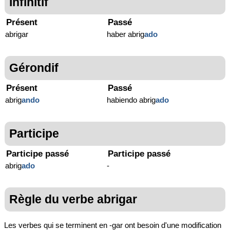
Infinitif
Présent
Passé
abrigar
haber abrig
ado
Gérondif
Présent
Passé
abrig
ando
habiendo abrig
ado
Participe
Participe passé
Participe passé
abrig
ado
-
Règle du verbe abrigar
Les verbes qui se terminent en -gar ont besoin d'une modification