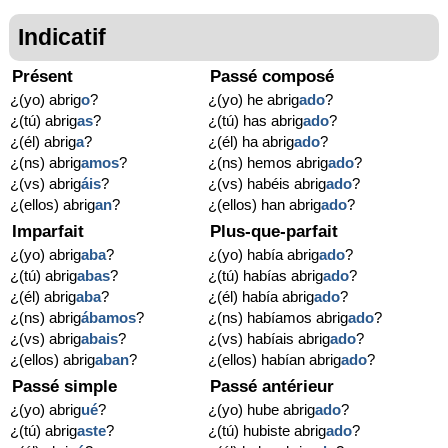
Indicatif
Présent
Passé composé
¿(yo) abrig
o
?
¿(yo) he abrig
ado
?
¿(tú) abrig
as
?
¿(tú) has abrig
ado
?
¿(él) abrig
a
?
¿(él) ha abrig
ado
?
¿(ns) abrig
amos
?
¿(ns) hemos abrig
ado
?
¿(vs) abrig
áis
?
¿(vs) habéis abrig
ado
?
¿(ellos) abrig
an
?
¿(ellos) han abrig
ado
?
Imparfait
Plus-que-parfait
¿(yo) abrig
aba
?
¿(yo) había abrig
ado
?
¿(tú) abrig
abas
?
¿(tú) habías abrig
ado
?
¿(él) abrig
aba
?
¿(él) había abrig
ado
?
¿(ns) abrig
ábamos
?
¿(ns) habíamos abrig
ado
?
¿(vs) abrig
abais
?
¿(vs) habíais abrig
ado
?
¿(ellos) abrig
aban
?
¿(ellos) habían abrig
ado
?
Passé simple
Passé antérieur
¿(yo) abrig
ué
?
¿(yo) hube abrig
ado
?
¿(tú) abrig
aste
?
¿(tú) hubiste abrig
ado
?