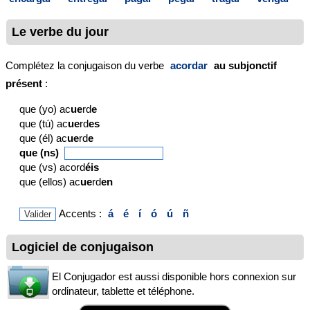
Le verbe du jour
Complétez la conjugaison du verbe
acordar
au subjonctif
présent
:
que (yo) ac
ue
rd
e
que (tú) ac
ue
rd
es
que (él) ac
ue
rd
e
que (ns)
que (vs) acord
éis
que (ellos) ac
ue
rd
en
Accents :
á
é
í
ó
ú
ñ
Logiciel de conjugaison
El Conjugador est aussi disponible hors connexion sur
ordinateur, tablette et téléphone.