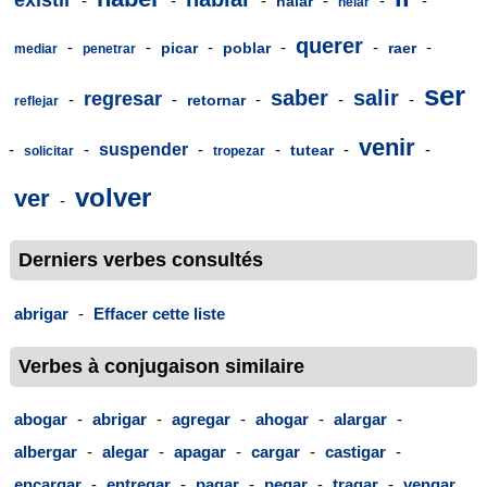
existir
-
-
-
-
-
-
halar
helar
querer
-
-
-
-
-
-
picar
poblar
raer
mediar
penetrar
ser
saber
salir
regresar
-
-
-
-
-
retornar
reflejar
venir
-
-
suspender
-
-
-
-
tutear
solicitar
tropezar
volver
ver
-
Derniers verbes consultés
abrigar
-
Effacer cette liste
Verbes à conjugaison similaire
abogar
-
abrigar
-
agregar
-
ahogar
-
alargar
-
albergar
-
alegar
-
apagar
-
cargar
-
castigar
-
encargar
-
entregar
-
pagar
-
pegar
-
tragar
-
vengar