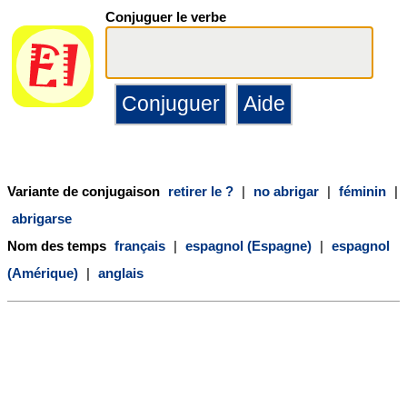
Conjuguer le verbe
Variante de conjugaison
retirer le ?
|
no abrigar
|
féminin
|
abrigarse
Nom des temps
français
|
espagnol (Espagne)
|
espagnol
(Amérique)
|
anglais