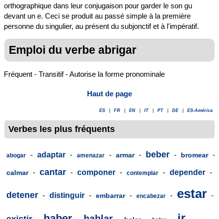
orthographique dans leur conjugaison pour garder le son gu
devant un e. Ceci se produit au passé simple à la première
personne du singulier, au présent du subjonctif et à l'impératif.
Emploi du verbe abrigar
Fréquent - Transitif - Autorise la forme pronominale
Haut de page
ES
|
FR
|
EN
|
IT
|
PT
|
DE
|
ES-América
Verbes les plus fréquents
beber
-
adaptar
-
-
-
-
-
armar
bromear
abogar
amenazar
cantar
-
-
componer
-
-
depender
-
calmar
contemplar
estar
detener
-
distinguir
-
-
-
-
embarrar
encabezar
ir
haber
hablar