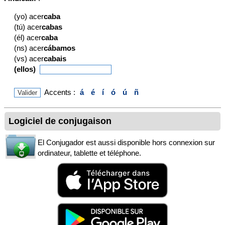
(yo) acer
caba
(tú) acer
cabas
(él) acer
caba
(ns) acer
cábamos
(vs) acer
cabais
(ellos)
Accents :
á
é
í
ó
ú
ñ
Logiciel de conjugaison
El Conjugador est aussi disponible hors connexion sur
ordinateur, tablette et téléphone.