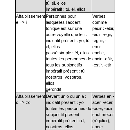
tú, él, ellos
impératif : tú, él, ellos
Affaiblissement
Personnes pour
Verbes
e => i
lesquelles l'accent
comme
tonique est sur une
pedir : -ebir,
autre voyelle que le i :
-edir, -egir,
indicatif présent : yo, tú,
-eguir, -
él, ellos
emir, -
passé simple : él, ellos
enchir, -
toutes les personnes de
endir, -eñir,
tous les subjonctifs
-estir, -etir
impératif présent : tú,
nosotros, vosotros,
ellos
gérondif
Affaiblissement
Devant un o ou un a :
Verbes en -
c => zc
indicatif présent : yo
acer, -ecer,
toutes les personnes du
-ocer, -ucir
subjonctif présent
sauf mecer
impératif présent : él,
(régulier),
nosotros, ellos
cocer