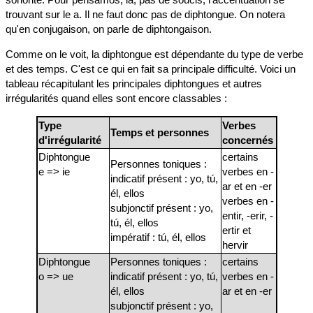
trouvant sur le a. Il ne faut donc pas de diphtongue. On notera
qu'en conjugaison, on parle de diphtongaison.
Comme on le voit, la diphtongue est dépendante du type de verbe
et des temps. C'est ce qui en fait sa principale difficulté. Voici un
tableau récapitulant les principales diphtongues et autres
irrégularités quand elles sont encore classables :
Type
Verbes
Temps et personnes
d'irrégularité
concernés
Diphtongue
certains
Personnes toniques :
e => ie
verbes en -
indicatif présent : yo, tú,
ar et en -er
él, ellos
verbes en -
subjonctif présent : yo,
entir, -erir, -
tú, él, ellos
ertir et
impératif : tú, él, ellos
hervir
Diphtongue
Personnes toniques :
certains
o => ue
indicatif présent : yo, tú,
verbes en -
él, ellos
ar et en -er
subjonctif présent : yo,