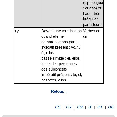
(diphtongue
: cuezo) et
hacer très
irrégulier
par ailleurs.
+y
Devant une terminaison
Verbes en -
quand elle ne
uir
commence pas par i :
indicatif présent : yo, tú,
él, ellos
passé simple : él, ellos
toutes les personnes
des subjonctifs
impératif présent : tú, él,
nosotros, ellos
Retour...
ES
|
FR
|
EN
|
IT
|
PT
|
DE