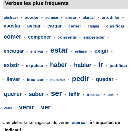
Verbes les plus fréquents
-
-
-
-
-
-
acodar
airear
arrodillar
abstraer
agrupar
alargar
asustar
-
avisar
-
cargar
-
-
-
-
cerner
clasificar
chupar
comer
-
componer
-
-
-
consentir
emprender
estar
exigir
encargar
-
-
-
-
-
enervar
estimar
ir
haber
hablar
existir
-
-
-
-
-
expulsar
justificar
pedir
llevar
quedar
-
-
-
-
-
-
localizar
manchar
ser
querer
saber
teñir
-
-
-
-
-
-
tropezar
unir
venir
ver
-
-
velar
Complétez la conjugaison du verbe
acercar
à l'imparfait de
l'indicatif
: