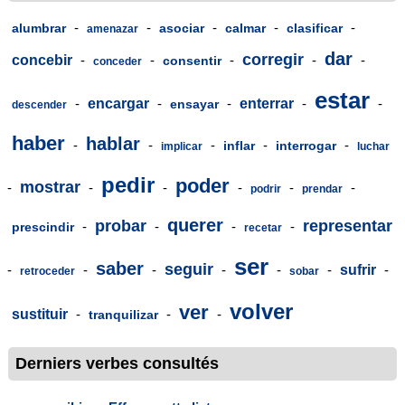
-
-
-
-
-
alumbrar
asociar
calmar
clasificar
amenazar
dar
corregir
concebir
-
-
-
-
-
consentir
conceder
estar
-
encargar
-
-
enterrar
-
-
ensayar
descender
haber
hablar
-
-
-
-
-
inflar
interrogar
implicar
luchar
pedir
poder
mostrar
-
-
-
-
-
-
podrir
prendar
querer
probar
representar
-
-
-
-
prescindir
recetar
ser
saber
seguir
-
-
-
-
-
-
sufrir
-
retroceder
sobar
volver
ver
sustituir
-
-
-
tranquilizar
Derniers verbes consultés