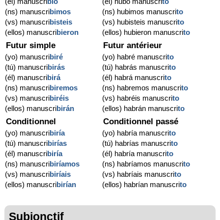
(él) manuscri
bió
(él) hubo manuscri
to
(ns) manuscri
bimos
(ns) hubimos manuscri
to
(vs) manuscri
bisteis
(vs) hubisteis manuscri
to
(ellos) manuscri
bieron
(ellos) hubieron manuscri
to
Futur simple
Futur antérieur
(yo) manuscri
biré
(yo) habré manuscri
to
(tú) manuscri
birás
(tú) habrás manuscri
to
(él) manuscri
birá
(él) habrá manuscri
to
(ns) manuscri
biremos
(ns) habremos manuscri
to
(vs) manuscri
biréis
(vs) habréis manuscri
to
(ellos) manuscri
birán
(ellos) habrán manuscri
to
Conditionnel
Conditionnel passé
(yo) manuscri
biría
(yo) habría manuscri
to
(tú) manuscri
birías
(tú) habrías manuscri
to
(él) manuscri
biría
(él) habría manuscri
to
(ns) manuscri
biríamos
(ns) habríamos manuscri
to
(vs) manuscri
biríais
(vs) habríais manuscri
to
(ellos) manuscri
birían
(ellos) habrían manuscri
to
Subjonctif