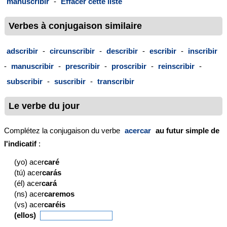
manuscribir
-
Effacer cette liste
Verbes à conjugaison similaire
adscribir
-
circunscribir
-
describir
-
escribir
-
inscribir
-
manuscribir
-
prescribir
-
proscribir
-
reinscribir
-
subscribir
-
suscribir
-
transcribir
Le verbe du jour
Complétez la conjugaison du verbe
acercar
au futur simple de
l'indicatif
:
(yo) acer
caré
(tú) acer
carás
(él) acer
cará
(ns) acer
caremos
(vs) acer
caréis
(ellos)