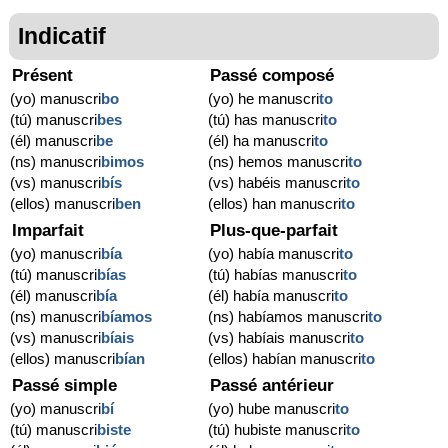
Indicatif
Présent
Passé composé
(yo) manuscri
bo
(yo) he manuscri
to
(tú) manuscri
bes
(tú) has manuscri
to
(él) manuscri
be
(él) ha manuscri
to
(ns) manuscri
bimos
(ns) hemos manuscri
to
(vs) manuscri
bís
(vs) habéis manuscri
to
(ellos) manuscri
ben
(ellos) han manuscri
to
Imparfait
Plus-que-parfait
(yo) manuscri
bía
(yo) había manuscri
to
(tú) manuscri
bías
(tú) habías manuscri
to
(él) manuscri
bía
(él) había manuscri
to
(ns) manuscri
bíamos
(ns) habíamos manuscri
to
(vs) manuscri
bíais
(vs) habíais manuscri
to
(ellos) manuscri
bían
(ellos) habían manuscri
to
Passé simple
Passé antérieur
(yo) manuscri
bí
(yo) hube manuscri
to
(tú) manuscri
biste
(tú) hubiste manuscri
to