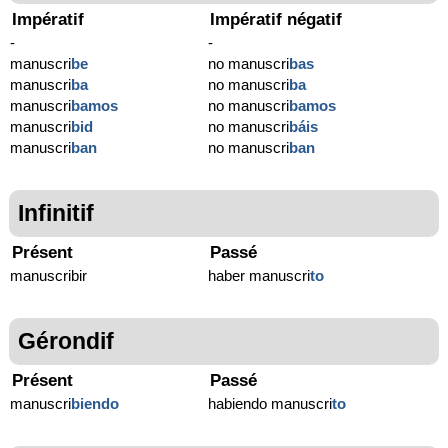
Impératif
Impératif négatif
-
-
manuscri
be
no manuscri
bas
manuscri
ba
no manuscri
ba
manuscri
bamos
no manuscri
bamos
manuscri
bid
no manuscri
báis
manuscri
ban
no manuscri
ban
Infinitif
Présent
Passé
manuscribir
haber manuscri
to
Gérondif
Présent
Passé
manuscri
biendo
habiendo manuscri
to