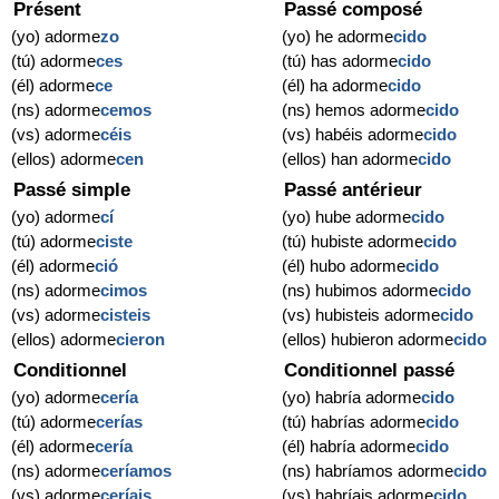
Présent
Passé composé
(yo) adorme
zo
(yo) he adorme
cido
(tú) adorme
ces
(tú) has adorme
cido
(él) adorme
ce
(él) ha adorme
cido
(ns) adorme
cemos
(ns) hemos adorme
cido
(vs) adorme
céis
(vs) habéis adorme
cido
(ellos) adorme
cen
(ellos) han adorme
cido
Passé simple
Passé antérieur
(yo) adorme
cí
(yo) hube adorme
cido
(tú) adorme
ciste
(tú) hubiste adorme
cido
(él) adorme
ció
(él) hubo adorme
cido
(ns) adorme
cimos
(ns) hubimos adorme
cido
(vs) adorme
cisteis
(vs) hubisteis adorme
cido
(ellos) adorme
cieron
(ellos) hubieron adorme
cido
Conditionnel
Conditionnel passé
(yo) adorme
cería
(yo) habría adorme
cido
(tú) adorme
cerías
(tú) habrías adorme
cido
(él) adorme
cería
(él) habría adorme
cido
(ns) adorme
ceríamos
(ns) habríamos adorme
cido
(vs) adorme
ceríais
(vs) habríais adorme
cido