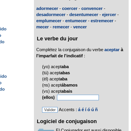
adormecer
-
coercer
-
convencer
-
desadormecer
-
desentumecer
-
ejercer
-
emplumecer
-
entumecer
-
estremecer
-
mecer
-
remecer
-
vencer
ido
o
Le verbe du jour
ido
Complétez la conjugaison du verbe
aceptar
à
l'imparfait de l'indicatif
:
(yo) acept
aba
(tú) acept
abas
cido
(él) acept
aba
o
(ns) acept
ábamos
ido
(vs) acept
abais
(ellos)
Accents :
á
é
í
ó
ú
ñ
Logiciel de conjugaison
El Conjugador est aussi disponible