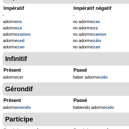
Impératif
Impératif négatif
-
-
adorme
ce
no adorme
zas
adorme
za
no adorme
za
adorme
zamos
no adorme
zamos
adorme
ced
no adorme
záis
adorme
zan
no adorme
zan
Infinitif
Présent
Passé
adormecer
haber adorme
cido
Gérondif
Présent
Passé
adorme
ciendo
habiendo adorme
cido
Participe