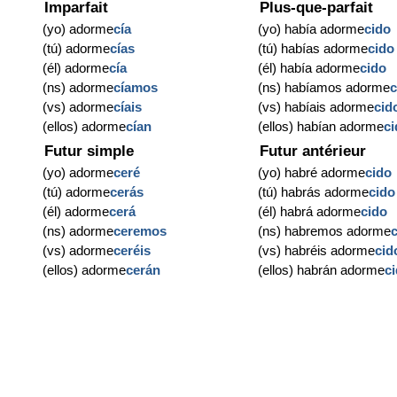
Imparfait
Plus-que-parfait
(yo) adorme
cía
(yo) había adorme
cido
(tú) adorme
cías
(tú) habías adorme
cido
(él) adorme
cía
(él) había adorme
cido
(ns) adorme
cíamos
(ns) habíamos adorme
c
(vs) adorme
cíais
(vs) habíais adorme
cid
(ellos) adorme
cían
(ellos) habían adorme
c
Futur simple
Futur antérieur
(yo) adorme
ceré
(yo) habré adorme
cido
(tú) adorme
cerás
(tú) habrás adorme
cido
(él) adorme
cerá
(él) habrá adorme
cido
(ns) adorme
ceremos
(ns) habremos adorme
(vs) adorme
ceréis
(vs) habréis adorme
cid
(ellos) adorme
cerán
(ellos) habrán adorme
c