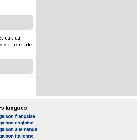
ce du c au
comme cocer a le
es langues
gaison française
gaison anglaise
gaison allemande
aison italienne