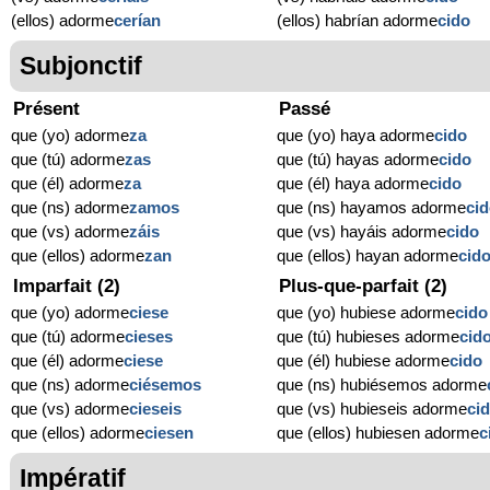
(ellos) adorme
cerían
(ellos) habrían adorme
cido
Subjonctif
Présent
Passé
que (yo) adorme
za
que (yo) haya adorme
cido
que (tú) adorme
zas
que (tú) hayas adorme
cido
que (él) adorme
za
que (él) haya adorme
cido
que (ns) adorme
zamos
que (ns) hayamos adorme
ci
que (vs) adorme
záis
que (vs) hayáis adorme
cido
que (ellos) adorme
zan
que (ellos) hayan adorme
cid
Imparfait (2)
Plus-que-parfait (2)
que (yo) adorme
ciese
que (yo) hubiese adorme
cido
que (tú) adorme
cieses
que (tú) hubieses adorme
cid
que (él) adorme
ciese
que (él) hubiese adorme
cido
que (ns) adorme
ciésemos
que (ns) hubiésemos adorme
que (vs) adorme
cieseis
que (vs) hubieseis adorme
ci
que (ellos) adorme
ciesen
que (ellos) hubiesen adorme
c
Impératif