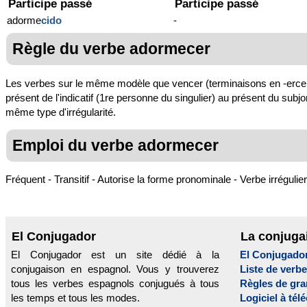
Participe passé
Participe passé
adorme
cido
-
Règle du verbe adormecer
Les verbes sur le même modèle que vencer (terminaisons en -ercer, -
présent de l'indicatif (1re personne du singulier) au présent du sub
même type d'irrégularité.
Emploi du verbe adormecer
Fréquent - Transitif - Autorise la forme pronominale - Verbe irrégulier
El Conjugador
La conjuga
El Conjugador est un site dédié à la
El Conjugado
conjugaison en espagnol. Vous y trouverez
Liste de verb
tous les verbes espagnols conjugués à tous
Règles de gr
les temps et tous les modes.
Logiciel à tél