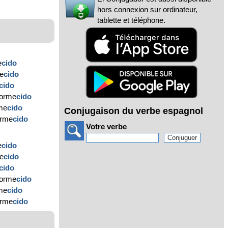
hors connexion sur ordinateur,
tablette et téléphone.
e
cido
me
cido
cido
dorme
cido
rme
cido
Conjugaison du verbe espagnol
orme
cido
Votre verbe
e
cido
me
cido
cido
dorme
cido
rme
cido
orme
cido