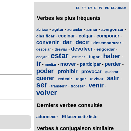
ES
|
FR
|
EN
|
IT
|
PT
|
DE
|
ES-América
Verbes les plus fréquents
-
-
-
-
-
agitar
armar
avergonzar
abrigar
agrandar
-
cocinar
-
colgar
-
componer
-
clasificar
dar
decir
convertir
-
-
-
-
desembarazar
devolver
-
-
-
-
engordar
despejar
desviar
estar
haber
-
-
-
-
-
fugar
enojar
estimar
ir
mover
perder
-
-
-
participar
-
-
mediar
poder
prohibir
-
-
provocar
-
-
quebrar
querer
salir
-
-
-
-
-
redecir
regar
revisar
ser
venir
-
-
-
-
transferir
tropezar
volver
Derniers verbes consultés
adormecer
-
Effacer cette liste
Verbes à conjugaison similaire