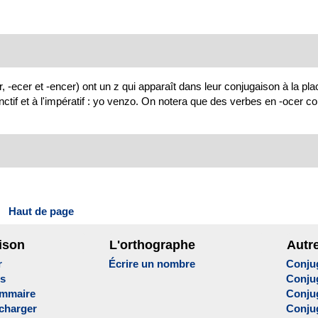
ecer et -encer) ont un z qui apparaît dans leur conjugaison à la pla
jonctif et à l'impératif : yo venzo. On notera que des verbes en -ocer 
Haut de page
ison
L'orthographe
Autr
r
Écrire un nombre
Conju
es
Conju
ammaire
Conju
écharger
Conjug