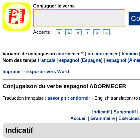
Conjuguer le verbe
Accents :
Variante de conjugaison
adormecer ?
|
no adormecer
|
féminin
Nom des temps
français
|
espagnol (Espagne)
|
espagnol (Amér
Imprimer
-
Exporter vers Word
Conjugaison du verbe espagnol
ADORMECER
Traduction française :
assoupir
;
endormir
- English translation: to
Indicatif
|
Subjonctif
|
Accueil
|
Grammaire
|
Exercices
Indicatif