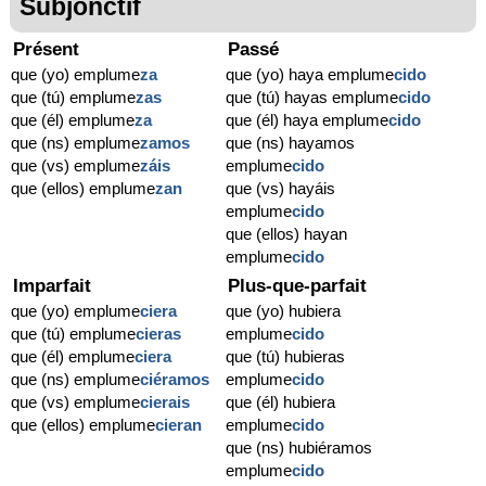
Subjonctif
Présent
Passé
que (yo) emplume
za
que (yo) haya emplume
cido
que (tú) emplume
zas
que (tú) hayas emplume
cido
que (él) emplume
za
que (él) haya emplume
cido
que (ns) emplume
zamos
que (ns) hayamos
que (vs) emplume
záis
emplume
cido
que (ellos) emplume
zan
que (vs) hayáis
emplume
cido
que (ellos) hayan
emplume
cido
Imparfait
Plus-que-parfait
que (yo) emplume
ciera
que (yo) hubiera
que (tú) emplume
cieras
emplume
cido
que (él) emplume
ciera
que (tú) hubieras
que (ns) emplume
ciéramos
emplume
cido
que (vs) emplume
cierais
que (él) hubiera
que (ellos) emplume
cieran
emplume
cido
que (ns) hubiéramos
emplume
cido