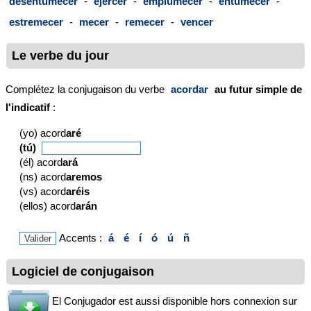
desentumecer
-
ejercer
-
emplumecer
-
entumecer
-
estremecer
-
mecer
-
remecer
-
vencer
Le verbe du jour
Complétez la conjugaison du verbe
acordar
au futur simple de
l'indicatif
:
(yo) acord
aré
(tú)
(él) acord
ará
(ns) acord
aremos
(vs) acord
aréis
(ellos) acord
arán
Accents :
á
é
í
ó
ú
ñ
Logiciel de conjugaison
El Conjugador est aussi disponible hors connexion sur