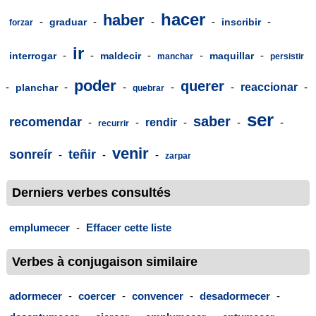
hacer
haber
-
-
-
-
-
graduar
inscribir
forzar
ir
-
-
-
-
-
interrogar
maldecir
maquillar
manchar
persistir
poder
querer
-
-
-
-
-
reaccionar
-
planchar
quebrar
ser
saber
recomendar
-
-
rendir
-
-
-
recurrir
venir
sonreír
teñir
-
-
-
zarpar
Derniers verbes consultés
emplumecer
-
Effacer cette liste
Verbes à conjugaison similaire
adormecer
-
coercer
-
convencer
-
desadormecer
-