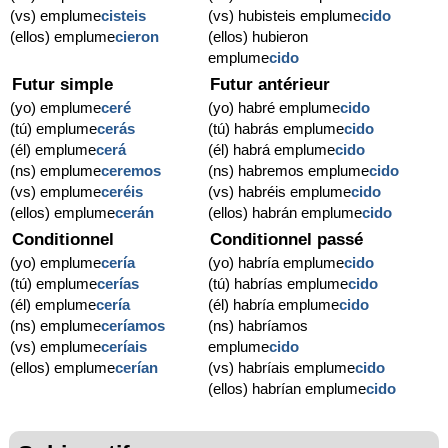
(vs) emplume
cisteis
(vs) hubisteis emplume
cido
(ellos) emplume
cieron
(ellos) hubieron
emplume
cido
Futur simple
Futur antérieur
(yo) emplume
ceré
(yo) habré emplume
cido
(tú) emplume
cerás
(tú) habrás emplume
cido
(él) emplume
cerá
(él) habrá emplume
cido
(ns) emplume
ceremos
(ns) habremos emplume
cido
(vs) emplume
ceréis
(vs) habréis emplume
cido
(ellos) emplume
cerán
(ellos) habrán emplume
cido
Conditionnel
Conditionnel passé
(yo) emplume
cería
(yo) habría emplume
cido
(tú) emplume
cerías
(tú) habrías emplume
cido
(él) emplume
cería
(él) habría emplume
cido
(ns) emplume
ceríamos
(ns) habríamos
(vs) emplume
ceríais
emplume
cido
(ellos) emplume
cerían
(vs) habríais emplume
cido
(ellos) habrían emplume
cido