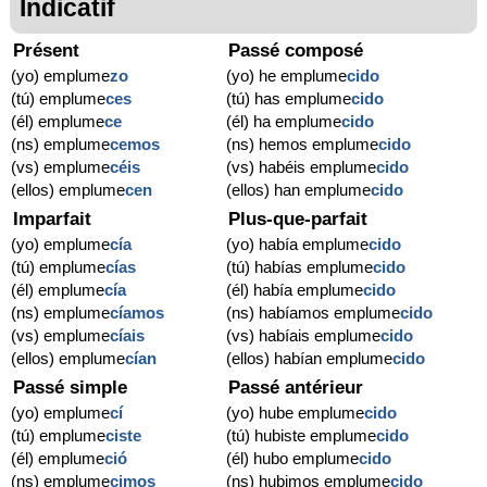
Indicatif
Présent
Passé composé
(yo) emplume
zo
(yo) he emplume
cido
(tú) emplume
ces
(tú) has emplume
cido
(él) emplume
ce
(él) ha emplume
cido
(ns) emplume
cemos
(ns) hemos emplume
cido
(vs) emplume
céis
(vs) habéis emplume
cido
(ellos) emplume
cen
(ellos) han emplume
cido
Imparfait
Plus-que-parfait
(yo) emplume
cía
(yo) había emplume
cido
(tú) emplume
cías
(tú) habías emplume
cido
(él) emplume
cía
(él) había emplume
cido
(ns) emplume
cíamos
(ns) habíamos emplume
cido
(vs) emplume
cíais
(vs) habíais emplume
cido
(ellos) emplume
cían
(ellos) habían emplume
cido
Passé simple
Passé antérieur
(yo) emplume
cí
(yo) hube emplume
cido
(tú) emplume
ciste
(tú) hubiste emplume
cido
(él) emplume
ció
(él) hubo emplume
cido
(ns) emplume
cimos
(ns) hubimos emplume
cido