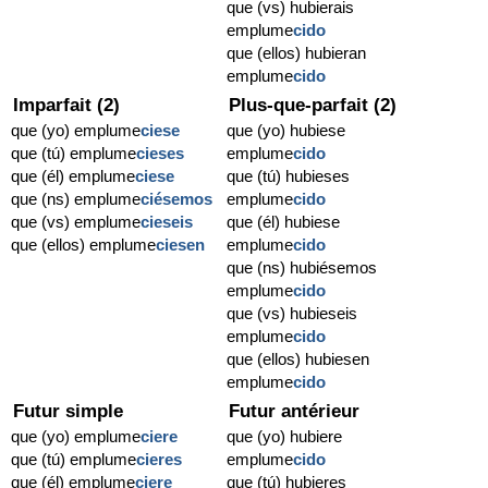
que (vs) hubierais
emplume
cido
que (ellos) hubieran
emplume
cido
Imparfait (2)
Plus-que-parfait (2)
que (yo) emplume
ciese
que (yo) hubiese
que (tú) emplume
cieses
emplume
cido
que (él) emplume
ciese
que (tú) hubieses
que (ns) emplume
ciésemos
emplume
cido
que (vs) emplume
cieseis
que (él) hubiese
que (ellos) emplume
ciesen
emplume
cido
que (ns) hubiésemos
emplume
cido
que (vs) hubieseis
emplume
cido
que (ellos) hubiesen
emplume
cido
Futur simple
Futur antérieur
que (yo) emplume
ciere
que (yo) hubiere
que (tú) emplume
cieres
emplume
cido
que (él) emplume
ciere
que (tú) hubieres