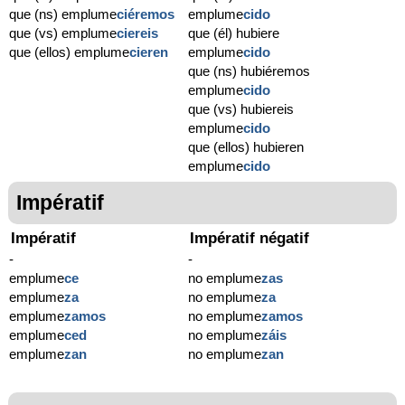
que (ns) emplume
ciéremos
emplume
cido
que (vs) emplume
ciereis
que (él) hubiere
que (ellos) emplume
cieren
emplume
cido
que (ns) hubiéremos
emplume
cido
que (vs) hubiereis
emplume
cido
que (ellos) hubieren
emplume
cido
Impératif
Impératif
Impératif négatif
-
-
emplume
ce
no emplume
zas
emplume
za
no emplume
za
emplume
zamos
no emplume
zamos
emplume
ced
no emplume
záis
emplume
zan
no emplume
zan