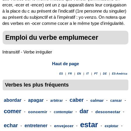
ercer, -ecer et -encer) ont un z qui apparaît dans leur conjugaison
à la place du c au présent de l'indicatif (1re personne du singulier)
au présent du subjonctif et à l'impératif : yo venzo. On notera que
des verbes en -ocer comme cocer a le même type d'irrégularité.
Emploi du verbe emplumecer
Intransitif - Verbe irrégulier
Haut de page
ES
|
FR
|
EN
|
IT
|
PT
|
DE
|
ES-América
Verbes les plus fréquents
caber
abordar
-
apagar
-
-
-
-
-
calmar
arbitrar
cansar
comer
dar
-
-
-
-
-
concernir
desconectar
contemplar
estar
echar
-
entretener
-
-
-
-
envejecer
explotar