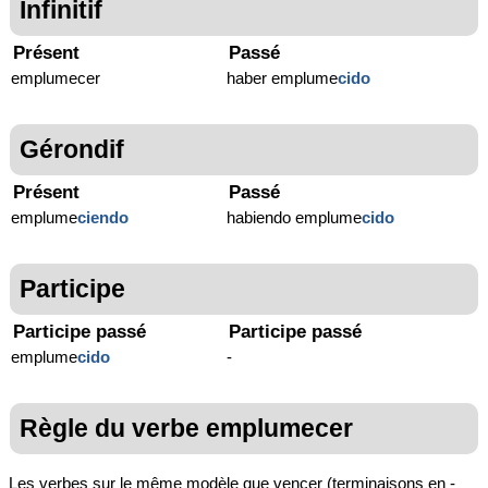
Infinitif
Présent
Passé
emplumecer
haber emplume
cido
Gérondif
Présent
Passé
emplume
ciendo
habiendo emplume
cido
Participe
Participe passé
Participe passé
emplume
cido
-
Règle du verbe emplumecer
Les verbes sur le même modèle que vencer (terminaisons en -