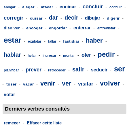
concluir
-
-
-
cocinar
-
-
-
alegar
atacar
abrigar
confluir
dar
decir
corregir
-
-
-
-
dibujar
-
-
cursar
digerir
-
-
-
enterrar
-
-
disolver
encoger
engordar
entrevistar
estar
haber
-
-
-
-
-
fastidiar
explotar
fallar
pedir
hablar
oler
-
-
-
-
-
-
helar
ingresar
montar
ser
salir
prever
-
-
-
-
seducir
-
planificar
retroceder
volver
venir
ver
visitar
-
-
-
-
-
-
-
toser
vacar
votar
Derniers verbes consultés
remecer
-
Effacer cette liste