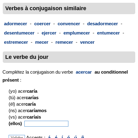
Verbes à conjugaison similaire
adormecer
-
coercer
-
convencer
-
desadormecer
-
desentumecer
-
ejercer
-
emplumecer
-
entumecer
-
estremecer
-
mecer
-
remecer
-
vencer
Le verbe du jour
Complétez la conjugaison du verbe
acercar
au conditionnel
présent
:
(yo) acer
caría
(tú) acer
carías
(él) acer
caría
(ns) acer
caríamos
(vs) acer
caríais
(ellos)
Accents :
á
é
í
ó
ú
ñ