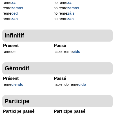
reme
za
no reme
za
reme
zamos
no reme
zamos
reme
ced
no reme
záis
reme
zan
no reme
zan
Infinitif
Présent
Passé
remecer
haber reme
cido
Gérondif
Présent
Passé
reme
ciendo
habiendo reme
cido
Participe
Participe passé
Participe passé