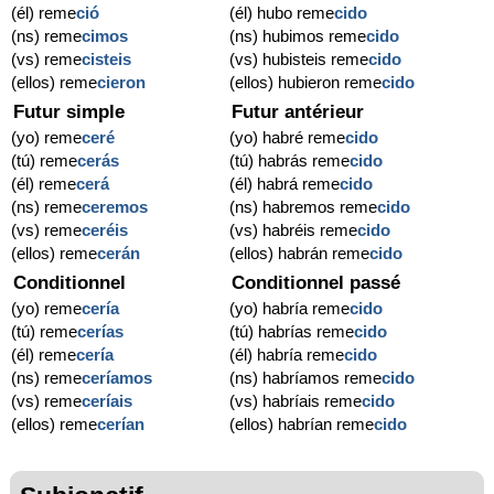
(él) reme
ció
(él) hubo reme
cido
(ns) reme
cimos
(ns) hubimos reme
cido
(vs) reme
cisteis
(vs) hubisteis reme
cido
(ellos) reme
cieron
(ellos) hubieron reme
cido
Futur simple
Futur antérieur
(yo) reme
ceré
(yo) habré reme
cido
(tú) reme
cerás
(tú) habrás reme
cido
(él) reme
cerá
(él) habrá reme
cido
(ns) reme
ceremos
(ns) habremos reme
cido
(vs) reme
ceréis
(vs) habréis reme
cido
(ellos) reme
cerán
(ellos) habrán reme
cido
Conditionnel
Conditionnel passé
(yo) reme
cería
(yo) habría reme
cido
(tú) reme
cerías
(tú) habrías reme
cido
(él) reme
cería
(él) habría reme
cido
(ns) reme
ceríamos
(ns) habríamos reme
cido
(vs) reme
ceríais
(vs) habríais reme
cido
(ellos) reme
cerían
(ellos) habrían reme
cido