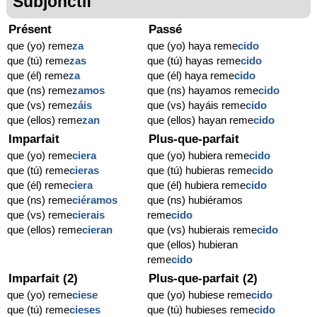
Subjonctif
Présent
Passé
que (yo) reme
za
que (yo) haya reme
cido
que (tú) reme
zas
que (tú) hayas reme
cido
que (él) reme
za
que (él) haya reme
cido
que (ns) reme
zamos
que (ns) hayamos reme
cido
que (vs) reme
záis
que (vs) hayáis reme
cido
que (ellos) reme
zan
que (ellos) hayan reme
cido
Imparfait
Plus-que-parfait
que (yo) reme
ciera
que (yo) hubiera reme
cido
que (tú) reme
cieras
que (tú) hubieras reme
cido
que (él) reme
ciera
que (él) hubiera reme
cido
que (ns) reme
ciéramos
que (ns) hubiéramos
que (vs) reme
cierais
reme
cido
que (ellos) reme
cieran
que (vs) hubierais reme
cido
que (ellos) hubieran
reme
cido
Imparfait (2)
Plus-que-parfait (2)
que (yo) reme
ciese
que (yo) hubiese reme
cido
que (tú) reme
cieses
que (tú) hubieses reme
cido