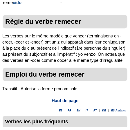
reme
cido
-
Règle du verbe remecer
Les verbes sur le même modèle que vencer (terminaisons en -
ercer, -ecer et -encer) ont un z qui apparaît dans leur conjugaison
à la place du c au présent de l'indicatif (1re personne du singulier)
au présent du subjonctif et à l'impératif : yo venzo. On notera que
des verbes en -ocer comme cocer a le même type d'irrégularité.
Emploi du verbe remecer
Transitif - Autorise la forme pronominale
Haut de page
ES
|
FR
|
EN
|
IT
|
PT
|
DE
|
ES-América
Verbes les plus fréquents