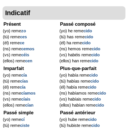
Indicatif
Présent
Passé composé
(yo) reme
zo
(yo) he reme
cido
(tú) reme
ces
(tú) has reme
cido
(él) reme
ce
(él) ha reme
cido
(ns) reme
cemos
(ns) hemos reme
cido
(vs) reme
céis
(vs) habéis reme
cido
(ellos) reme
cen
(ellos) han reme
cido
Imparfait
Plus-que-parfait
(yo) reme
cía
(yo) había reme
cido
(tú) reme
cías
(tú) habías reme
cido
(él) reme
cía
(él) había reme
cido
(ns) reme
cíamos
(ns) habíamos reme
cido
(vs) reme
cíais
(vs) habíais reme
cido
(ellos) reme
cían
(ellos) habían reme
cido
Passé simple
Passé antérieur
(yo) reme
cí
(yo) hube reme
cido
(tú) reme
ciste
(tú) hubiste reme
cido