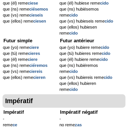
que (él) reme
ciese
que (él) hubiese reme
cido
que (ns) reme
ciésemos
que (ns) hubiésemos
que (vs) reme
cieseis
reme
cido
que (ellos) reme
ciesen
que (vs) hubieseis reme
cido
que (ellos) hubiesen
reme
cido
Futur simple
Futur antérieur
que (yo) reme
ciere
que (yo) hubiere reme
cido
que (tú) reme
cieres
que (tú) hubieres reme
cido
que (él) reme
ciere
que (él) hubiere reme
cido
que (ns) reme
ciéremos
que (ns) hubiéremos
que (vs) reme
ciereis
reme
cido
que (ellos) reme
cieren
que (vs) hubiereis reme
cido
que (ellos) hubieren
reme
cido
Impératif
Impératif
Impératif négatif
-
-
reme
ce
no reme
zas