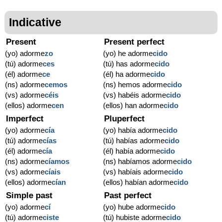
Indicative
Present
Present perfect
(yo) adorme
zo
(yo) he adorme
cido
(tú) adorme
ces
(tú) has adorme
cido
(él) adorme
ce
(él) ha adorme
cido
(ns) adorme
cemos
(ns) hemos adorme
cido
(vs) adorme
céis
(vs) habéis adorme
cido
(ellos) adorme
cen
(ellos) han adorme
cido
Imperfect
Pluperfect
(yo) adorme
cía
(yo) había adorme
cido
(tú) adorme
cías
(tú) habías adorme
cido
(él) adorme
cía
(él) había adorme
cido
(ns) adorme
cíamos
(ns) habíamos adorme
cido
(vs) adorme
cíais
(vs) habíais adorme
cido
(ellos) adorme
cían
(ellos) habían adorme
cido
Simple past
Past perfect
(yo) adorme
cí
(yo) hube adorme
cido
(tú) adorme
ciste
(tú) hubiste adorme
cido