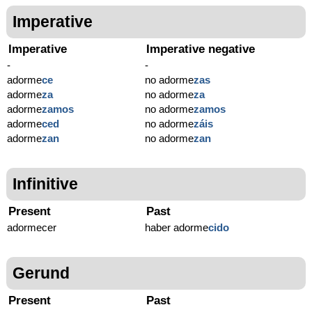
Imperative
Imperative
Imperative negative
-
-
adorme
ce
no adorme
zas
adorme
za
no adorme
za
adorme
zamos
no adorme
zamos
adorme
ced
no adorme
záis
adorme
zan
no adorme
zan
Infinitive
Present
Past
adormecer
haber adorme
cido
Gerund
Present
Past