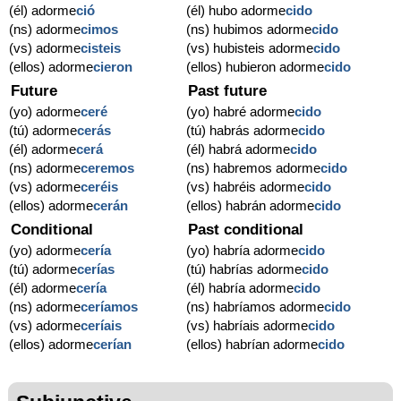
(él) adorme
ció
(él) hubo adorme
cido
(ns) adorme
cimos
(ns) hubimos adorme
cido
(vs) adorme
cisteis
(vs) hubisteis adorme
cido
(ellos) adorme
cieron
(ellos) hubieron adorme
cido
Future
Past future
(yo) adorme
ceré
(yo) habré adorme
cido
(tú) adorme
cerás
(tú) habrás adorme
cido
(él) adorme
cerá
(él) habrá adorme
cido
(ns) adorme
ceremos
(ns) habremos adorme
cido
(vs) adorme
ceréis
(vs) habréis adorme
cido
(ellos) adorme
cerán
(ellos) habrán adorme
cido
Conditional
Past conditional
(yo) adorme
cería
(yo) habría adorme
cido
(tú) adorme
cerías
(tú) habrías adorme
cido
(él) adorme
cería
(él) habría adorme
cido
(ns) adorme
ceríamos
(ns) habríamos adorme
cido
(vs) adorme
ceríais
(vs) habríais adorme
cido
(ellos) adorme
cerían
(ellos) habrían adorme
cido