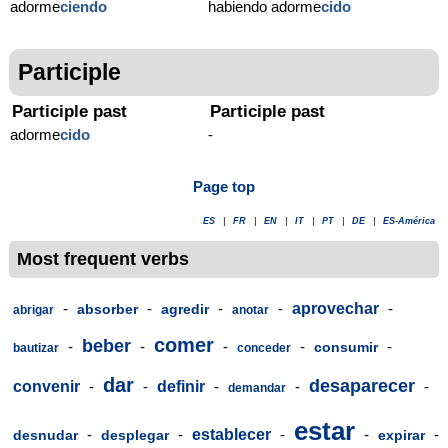
adorme
ciendo
habiendo adorme
cido
Participle
Participle past
Participle past
adorme
cido
-
Page top
ES
|
FR
|
EN
|
IT
|
PT
|
DE
|
ES-América
Most frequent verbs
-
-
-
-
aprovechar
-
absorber
agredir
abrigar
anotar
comer
beber
-
-
-
-
-
consumir
bautizar
conceder
dar
desaparecer
convenir
-
-
definir
-
-
-
demandar
estar
-
-
establecer
-
-
-
desnudar
desplegar
expirar