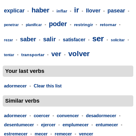
ir
haber
explicar
llover
pasear
-
-
-
-
-
-
inflar
poder
-
-
-
-
-
restringir
retornar
penetrar
planificar
ser
saber
salir
-
-
-
satisfacer
-
-
-
rezar
solicitar
volver
ver
-
-
-
transportar
tentar
Your last verbs
adormecer
-
Clear this list
Similar verbs
adormecer
-
coercer
-
convencer
-
desadormecer
-
desentumecer
-
ejercer
-
emplumecer
-
entumecer
-
estremecer
-
mecer
-
remecer
-
vencer