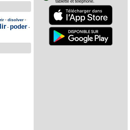
tablette et téléphone.
-
-
rir
disolver
ir
poder
-
-