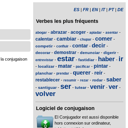
ES
|
FR
|
EN
|
IT
|
PT
|
DE
Verbes les plus fréquents
-
abrazar
-
acoger
-
-
-
abogar
apiadar
asentar
comer
cambiar
calentar
-
-
-
-
chupar
decir
contar
-
-
-
-
competir
confluir
-
demostrar
-
-
-
decorar
denunciar
digerir
estar
ir
haber
 la conjugaison
-
-
-
-
fastidiar
entrevistar
matar
pintar
-
-
-
-
-
localizar
pacificar
querer
reír
-
-
-
-
planchar
prendar
saber
restablecer
-
-
-
-
rodar
resumir
rezar
ser
venir
ver
-
-
-
-
-
-
santiguar
tutear
volver
Logiciel de conjugaison
El Conjugador est aussi disponible
hors connexion sur ordinateur,