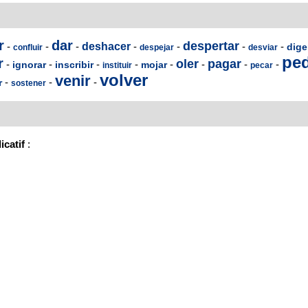
r
dar
despertar
-
-
-
deshacer
-
-
-
-
dige
confluir
despejar
desviar
ped
r
oler
pagar
-
-
-
-
-
-
-
-
ignorar
inscribir
mojar
instituir
pecar
volver
venir
-
-
-
r
sostener
icatif
: