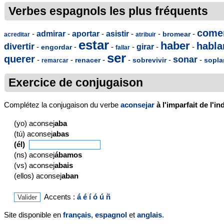
Verbes espagnols les plus fréquents
come
-
admirar
-
aportar
-
asistir
-
-
-
bromear
acreditar
atribuir
estar
haber
habla
divertir
-
-
-
-
girar
-
-
engordar
fallar
ser
querer
sonar
-
-
-
-
-
-
renacer
sobrevivir
sopla
remarcar
Exercice de conjugaison
Complétez la conjugaison du verbe
aconsejar
à l'imparfait de l'ind
(yo) aconsej
aba
(tú) aconsej
abas
(él)
(ns) aconsej
ábamos
(vs) aconsej
abais
(ellos) aconsej
aban
Accents :
á
é
í
ó
ú
ñ
Site disponible en
français
,
espagnol
et
anglais
.