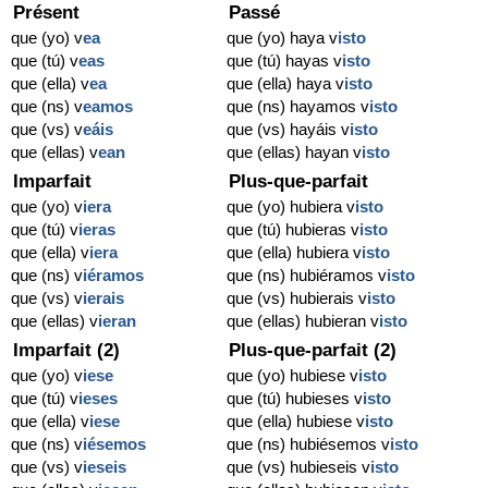
Présent
Passé
que (yo) v
ea
que (yo) haya v
isto
que (tú) v
eas
que (tú) hayas v
isto
que (ella) v
ea
que (ella) haya v
isto
que (ns) v
eamos
que (ns) hayamos v
isto
que (vs) v
eáis
que (vs) hayáis v
isto
que (ellas) v
ean
que (ellas) hayan v
isto
Imparfait
Plus-que-parfait
que (yo) v
iera
que (yo) hubiera v
isto
que (tú) v
ieras
que (tú) hubieras v
isto
que (ella) v
iera
que (ella) hubiera v
isto
que (ns) v
iéramos
que (ns) hubiéramos v
isto
que (vs) v
ierais
que (vs) hubierais v
isto
que (ellas) v
ieran
que (ellas) hubieran v
isto
Imparfait (2)
Plus-que-parfait (2)
que (yo) v
iese
que (yo) hubiese v
isto
que (tú) v
ieses
que (tú) hubieses v
isto
que (ella) v
iese
que (ella) hubiese v
isto
que (ns) v
iésemos
que (ns) hubiésemos v
isto
que (vs) v
ieseis
que (vs) hubieseis v
isto