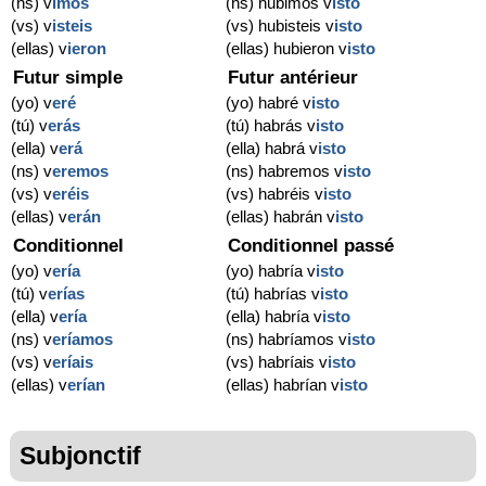
(ns) v
imos
(ns) hubimos v
isto
(vs) v
isteis
(vs) hubisteis v
isto
(ellas) v
ieron
(ellas) hubieron v
isto
Futur simple
Futur antérieur
(yo) v
eré
(yo) habré v
isto
(tú) v
erás
(tú) habrás v
isto
(ella) v
erá
(ella) habrá v
isto
(ns) v
eremos
(ns) habremos v
isto
(vs) v
eréis
(vs) habréis v
isto
(ellas) v
erán
(ellas) habrán v
isto
Conditionnel
Conditionnel passé
(yo) v
ería
(yo) habría v
isto
(tú) v
erías
(tú) habrías v
isto
(ella) v
ería
(ella) habría v
isto
(ns) v
eríamos
(ns) habríamos v
isto
(vs) v
eríais
(vs) habríais v
isto
(ellas) v
erían
(ellas) habrían v
isto
Subjonctif