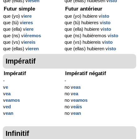
que (ellas) v
iesen
que (ellas) hubiesen v
isto
Futur simple
Futur antérieur
que (yo) v
iere
que (yo) hubiere v
isto
que (tú) v
ieres
que (tú) hubieres v
isto
que (ella) v
iere
que (ella) hubiere v
isto
que (ns) v
iéremos
que (ns) hubiéremos v
isto
que (vs) v
iereis
que (vs) hubiereis v
isto
que (ellas) v
ieren
que (ellas) hubieren v
isto
Impératif
Impératif
Impératif négatif
-
-
v
e
no v
eas
v
ea
no v
ea
v
eamos
no v
eamos
v
ed
no v
eáis
v
ean
no v
ean
Infinitif