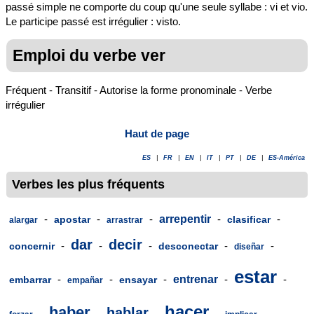
passé simple ne comporte du coup qu'une seule syllabe : vi et vio.
Le participe passé est irrégulier : visto.
Emploi du verbe ver
Fréquent - Transitif - Autorise la forme pronominale - Verbe
irrégulier
Haut de page
ES
|
FR
|
EN
|
IT
|
PT
|
DE
|
ES-América
Verbes les plus fréquents
-
-
-
arrepentir
-
-
apostar
clasificar
alargar
arrastrar
dar
decir
-
-
-
-
-
concernir
desconectar
diseñar
estar
-
-
-
entrenar
-
-
embarrar
ensayar
empañar
hacer
haber
hablar
-
-
-
-
-