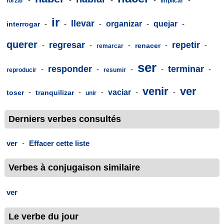
forzar
implicar
ir
llevar
-
-
-
organizar
-
quejar
-
interrogar
querer
regresar
repetir
-
-
-
-
-
renacer
remarcar
ser
responder
terminar
-
-
-
-
-
reproducir
resumir
venir
ver
-
-
-
vaciar
-
-
toser
tranquilizar
unir
Derniers verbes consultés
ver
-
Effacer cette liste
Verbes à conjugaison similaire
ver
Le verbe du jour