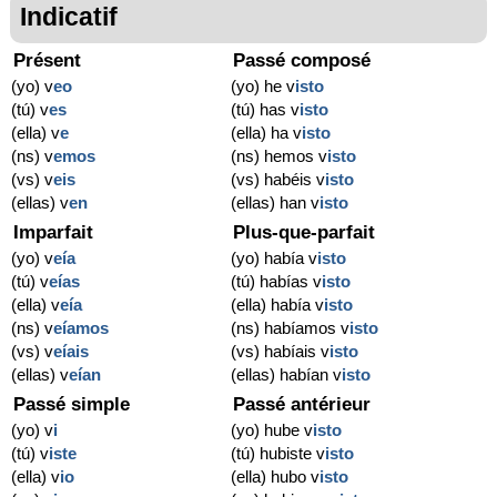
Indicatif
Présent
Passé composé
(yo) v
eo
(yo) he v
isto
(tú) v
es
(tú) has v
isto
(ella) v
e
(ella) ha v
isto
(ns) v
emos
(ns) hemos v
isto
(vs) v
eis
(vs) habéis v
isto
(ellas) v
en
(ellas) han v
isto
Imparfait
Plus-que-parfait
(yo) v
eía
(yo) había v
isto
(tú) v
eías
(tú) habías v
isto
(ella) v
eía
(ella) había v
isto
(ns) v
eíamos
(ns) habíamos v
isto
(vs) v
eíais
(vs) habíais v
isto
(ellas) v
eían
(ellas) habían v
isto
Passé simple
Passé antérieur
(yo) v
i
(yo) hube v
isto
(tú) v
iste
(tú) hubiste v
isto
(ella) v
io
(ella) hubo v
isto