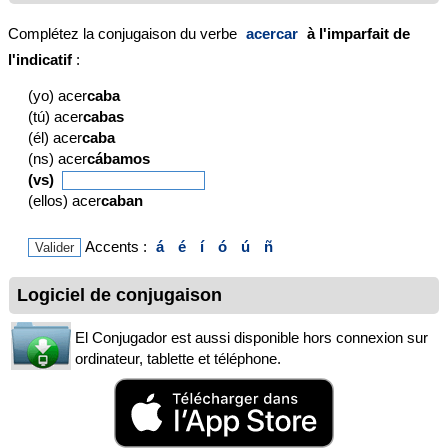
Complétez la conjugaison du verbe
acercar
à l'imparfait de
l'indicatif
:
(yo) acer
caba
(tú) acer
cabas
(él) acer
caba
(ns) acer
cábamos
(vs)
(ellos) acer
caban
Accents :
á
é
í
ó
ú
ñ
Logiciel de conjugaison
El Conjugador est aussi disponible hors connexion sur
ordinateur, tablette et téléphone.