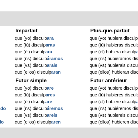
Imparfait
Plus-que-parfait
que (yo) disculp
ara
que (yo) hubiera disculp
que (tú) disculp
aras
que (tú) hubieras discul
que (él) disculp
ara
que (él) hubiera disculp
o
que (ns) disculp
áramos
que (ns) hubiéramos di
que (vs) disculp
arais
que (vs) hubierais discu
que (ellos) disculp
aran
que (ellos) hubieran dis
Futur simple
Futur antérieur
que (yo) disculp
are
que (yo) hubiere disculp
que (tú) disculp
ares
que (tú) hubieres discul
que (él) disculp
are
que (él) hubiere disculp
ado
que (ns) disculp
áremos
que (ns) hubiéremos di
o
que (vs) disculp
areis
que (vs) hubiereis discu
do
que (ellos) disculp
aren
que (ellos) hubieren dis