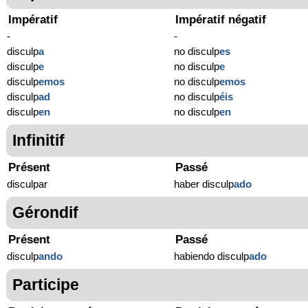
Impératif
Impératif négatif
-
-
disculp
a
no disculp
es
disculp
e
no disculp
e
disculp
emos
no disculp
emos
disculp
ad
no disculp
éis
disculp
en
no disculp
en
Infinitif
Présent
Passé
disculpar
haber disculp
ado
Gérondif
Présent
Passé
disculp
ando
habiendo disculp
ado
Participe