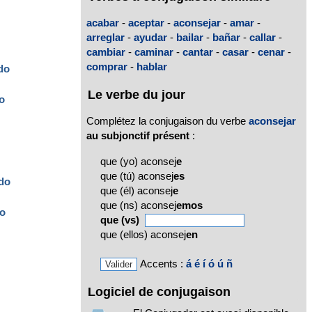
acabar
-
aceptar
-
aconsejar
-
amar
-
arreglar
-
ayudar
-
bailar
-
bañar
-
callar
-
cambiar
-
caminar
-
cantar
-
casar
-
cenar
-
comprar
-
hablar
do
Le verbe du jour
o
Complétez la conjugaison du verbe
aconsejar
au subjonctif présent
:
que (yo) aconsej
e
que (tú) aconsej
es
do
que (él) aconsej
e
que (ns) aconsej
emos
o
que (vs)
que (ellos) aconsej
en
Accents :
á
é
í
ó
ú
ñ
Logiciel de conjugaison