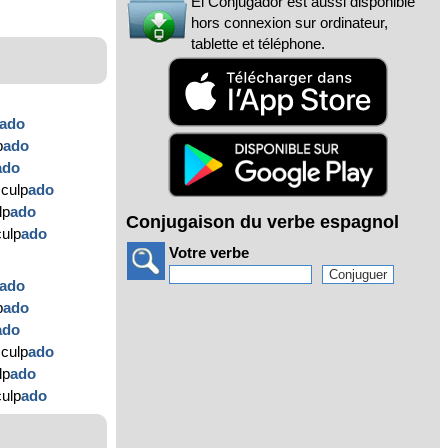
El Conjugador est aussi disponible
hors connexion sur ordinateur,
tablette et téléphone.
ado
p
ado
ado
sculp
ado
lp
ado
Conjugaison du verbe espagnol
culp
ado
Votre verbe
ado
p
ado
ado
sculp
ado
lp
ado
culp
ado