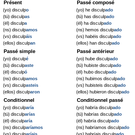
Présent
Passé composé
(yo) disculp
o
(yo) he disculp
ado
(tú) disculp
as
(tú) has disculp
ado
(él) disculp
a
(él) ha disculp
ado
(ns) disculp
amos
(ns) hemos disculp
ado
(vs) disculp
áis
(vs) habéis disculp
ado
(ellos) disculp
an
(ellos) han disculp
ado
Passé simple
Passé antérieur
(yo) disculp
é
(yo) hube disculp
ado
(tú) disculp
aste
(tú) hubiste disculp
ado
(él) disculp
ó
(él) hubo disculp
ado
(ns) disculp
amos
(ns) hubimos disculp
ado
(vs) disculp
asteis
(vs) hubisteis disculp
ado
(ellos) disculp
aron
(ellos) hubieron disculp
ado
Conditionnel
Conditionnel passé
(yo) disculp
aría
(yo) habría disculp
ado
(tú) disculp
arías
(tú) habrías disculp
ado
(él) disculp
aría
(él) habría disculp
ado
(ns) disculp
aríamos
(ns) habríamos disculp
ado
(vs) disculp
aríais
(vs) habríais disculp
ado