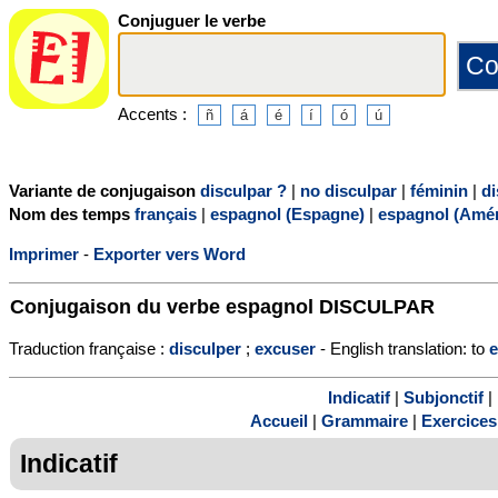
Conjuguer le verbe
Accents :
Variante de conjugaison
disculpar ?
|
no disculpar
|
féminin
|
di
Nom des temps
français
|
espagnol (Espagne)
|
espagnol (Amér
Imprimer
-
Exporter vers Word
Conjugaison du verbe espagnol
DISCULPAR
Traduction française :
disculper
;
excuser
- English translation: to
Indicatif
|
Subjonctif
|
Accueil
|
Grammaire
|
Exercices
Indicatif