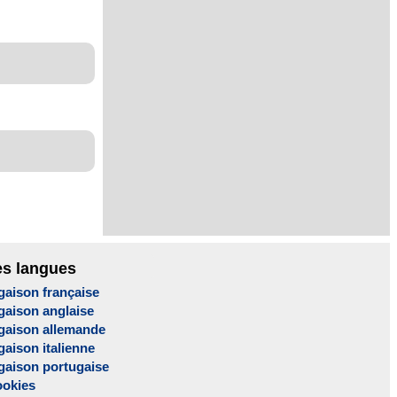
es langues
gaison française
gaison anglaise
gaison allemande
aison italienne
gaison portugaise
ookies