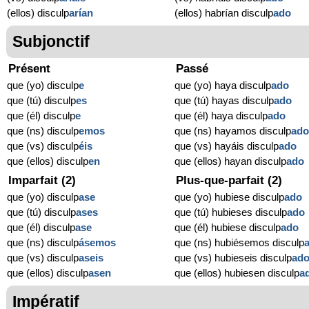
(ellos) disculp
arían
(ellos) habrían disculp
ado
Subjonctif
Présent
Passé
que (yo) disculp
e
que (yo) haya disculp
ado
que (tú) disculp
es
que (tú) hayas disculp
ado
que (él) disculp
e
que (él) haya disculp
ado
que (ns) disculp
emos
que (ns) hayamos disculp
ad
que (vs) disculp
éis
que (vs) hayáis disculp
ado
que (ellos) disculp
en
que (ellos) hayan disculp
ado
Imparfait (2)
Plus-que-parfait (2)
que (yo) disculp
ase
que (yo) hubiese disculp
ado
que (tú) disculp
ases
que (tú) hubieses disculp
ado
que (él) disculp
ase
que (él) hubiese disculp
ado
que (ns) disculp
ásemos
que (ns) hubiésemos disculp
que (vs) disculp
aseis
que (vs) hubieseis disculp
ad
que (ellos) disculp
asen
que (ellos) hubiesen disculp
a
Impératif