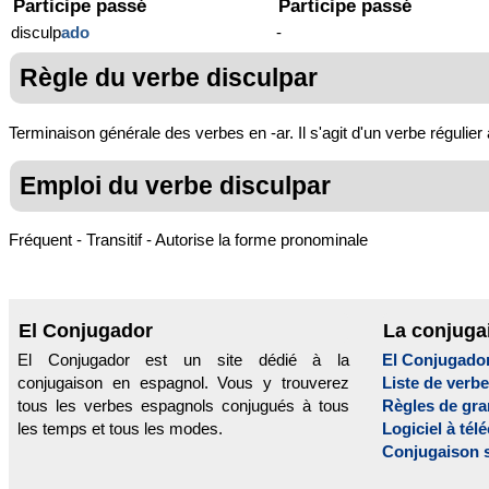
Participe passé
Participe passé
disculp
ado
-
Règle du verbe disculpar
Terminaison générale des verbes en -ar. Il s'agit d'un verbe régulier
Emploi du verbe disculpar
Fréquent - Transitif - Autorise la forme pronominale
El Conjugador
La conjuga
El Conjugador est un site dédié à la
El Conjugado
conjugaison en espagnol. Vous y trouverez
Liste de verb
tous les verbes espagnols conjugués à tous
Règles de gr
les temps et tous les modes.
Logiciel à tél
Conjugaison 