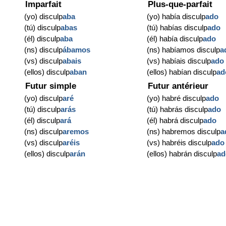
Imparfait
Plus-que-parfait
(yo) disculp
aba
(yo) había disculp
ado
(tú) disculp
abas
(tú) habías disculp
ado
(él) disculp
aba
(él) había disculp
ado
(ns) disculp
ábamos
(ns) habíamos disculp
a
(vs) disculp
abais
(vs) habíais disculp
ado
(ellos) disculp
aban
(ellos) habían disculp
ad
Futur simple
Futur antérieur
(yo) disculp
aré
(yo) habré disculp
ado
(tú) disculp
arás
(tú) habrás disculp
ado
(él) disculp
ará
(él) habrá disculp
ado
(ns) disculp
aremos
(ns) habremos disculp
a
(vs) disculp
aréis
(vs) habréis disculp
ado
(ellos) disculp
arán
(ellos) habrán disculp
ad