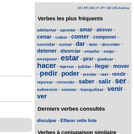
ES
|
FR
|
EN
|
IT
|
PT
|
DE
|
ES-América
Verbes les plus fréquents
amar
-
-
-
atrever
-
adelantar
agrandar
comer
cenar
-
-
-
componer
-
codear
dar
-
-
-
-
-
convidar
cursar
datar
descender
detener
-
divorciar
-
-
-
empañar
enojar
estar
-
-
girar
-
-
envejecer
graduar
hacer
llegar
mover
-
-
-
-
jubilar
ingresar
pedir
poder
-
-
-
-
-
rendir
-
raer
prendar
ser
saber
salir
-
-
-
-
-
reposar
retroceder
venir
-
-
-
-
sobrevivir
tranquilizar
sostener
ver
Derniers verbes consultés
disculpar
-
Effacer cette liste
Verbes à conjugaison similaire