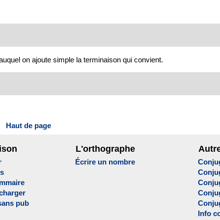
 auquel on ajoute simple la terminaison qui convient.
Haut de page
ison
L'orthographe
Autr
r
Écrire un nombre
Conju
es
Conju
ammaire
Conju
écharger
Conjug
sans pub
Conju
Info c