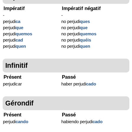
Impératif
Impératif négatif
-
-
perjudi
ca
no perjudi
ques
perjudi
que
no perjudi
que
perjudi
quemos
no perjudi
quemos
perjudi
cad
no perjudi
quéis
perjudi
quen
no perjudi
quen
Infinitif
Présent
Passé
perjudicar
haber perjudi
cado
Gérondif
Présent
Passé
perjudi
cando
habiendo perjudi
cado