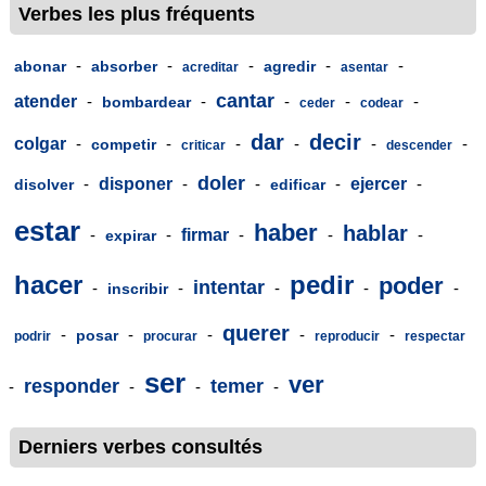
Verbes les plus fréquents
-
-
-
-
-
abonar
absorber
agredir
acreditar
asentar
cantar
atender
-
-
-
-
-
bombardear
ceder
codear
dar
decir
colgar
-
-
-
-
-
-
competir
criticar
descender
doler
-
disponer
-
-
-
ejercer
-
disolver
edificar
estar
haber
hablar
-
-
firmar
-
-
-
expirar
hacer
pedir
poder
intentar
-
-
-
-
-
inscribir
querer
-
-
-
-
-
posar
podrir
procurar
reproducir
respectar
ser
ver
responder
temer
-
-
-
-
Derniers verbes consultés