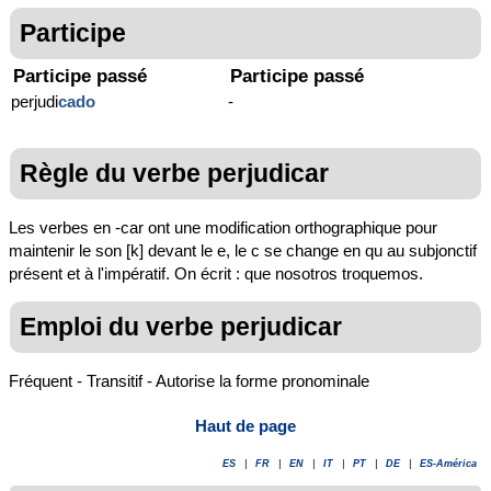
Participe
Participe passé
Participe passé
perjudi
cado
-
Règle du verbe perjudicar
Les verbes en -car ont une modification orthographique pour
maintenir le son [k] devant le e, le c se change en qu au subjonctif
présent et à l'impératif. On écrit : que nosotros troquemos.
Emploi du verbe perjudicar
Fréquent - Transitif - Autorise la forme pronominale
Haut de page
ES
|
FR
|
EN
|
IT
|
PT
|
DE
|
ES-América