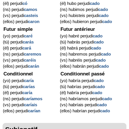
(él) perjudi
có
(él) hubo perjudi
cado
(ns) perjudi
camos
(ns) hubimos perjudi
cado
(vs) perjudi
casteis
(vs) hubisteis perjudi
cado
(ellos) perjudi
caron
(ellos) hubieron perjudi
cado
Futur simple
Futur antérieur
(yo) perjudi
caré
(yo) habré perjudi
cado
(tú) perjudi
carás
(tú) habrás perjudi
cado
(él) perjudi
cará
(él) habrá perjudi
cado
(ns) perjudi
caremos
(ns) habremos perjudi
cado
(vs) perjudi
caréis
(vs) habréis perjudi
cado
(ellos) perjudi
carán
(ellos) habrán perjudi
cado
Conditionnel
Conditionnel passé
(yo) perjudi
caría
(yo) habría perjudi
cado
(tú) perjudi
carías
(tú) habrías perjudi
cado
(él) perjudi
caría
(él) habría perjudi
cado
(ns) perjudi
caríamos
(ns) habríamos perjudi
cado
(vs) perjudi
caríais
(vs) habríais perjudi
cado
(ellos) perjudi
carían
(ellos) habrían perjudi
cado