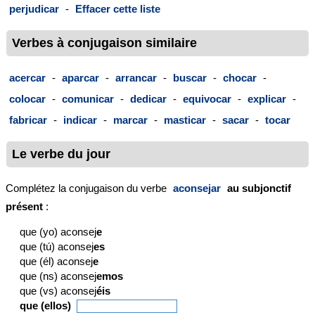
perjudicar
-
Effacer cette liste
Verbes à conjugaison similaire
acercar
-
aparcar
-
arrancar
-
buscar
-
chocar
-
colocar
-
comunicar
-
dedicar
-
equivocar
-
explicar
-
fabricar
-
indicar
-
marcar
-
masticar
-
sacar
-
tocar
Le verbe du jour
Complétez la conjugaison du verbe
aconsejar
au subjonctif
présent
:
que (yo) aconsej
e
que (tú) aconsej
es
que (él) aconsej
e
que (ns) aconsej
emos
que (vs) aconsej
éis
que (ellos)