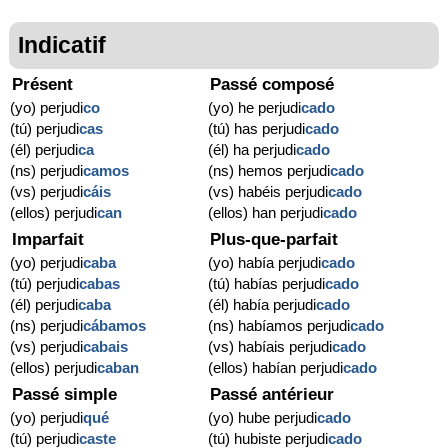
Indicatif
Présent
Passé composé
(yo) perjudi
co
(yo) he perjudi
cado
(tú) perjudi
cas
(tú) has perjudi
cado
(él) perjudi
ca
(él) ha perjudi
cado
(ns) perjudi
camos
(ns) hemos perjudi
cado
(vs) perjudi
cáis
(vs) habéis perjudi
cado
(ellos) perjudi
can
(ellos) han perjudi
cado
Imparfait
Plus-que-parfait
(yo) perjudi
caba
(yo) había perjudi
cado
(tú) perjudi
cabas
(tú) habías perjudi
cado
(él) perjudi
caba
(él) había perjudi
cado
(ns) perjudi
cábamos
(ns) habíamos perjudi
cado
(vs) perjudi
cabais
(vs) habíais perjudi
cado
(ellos) perjudi
caban
(ellos) habían perjudi
cado
Passé simple
Passé antérieur
(yo) perjudi
qué
(yo) hube perjudi
cado
(tú) perjudi
caste
(tú) hubiste perjudi
cado