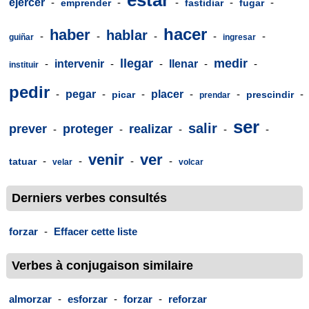
estar
ejercer
-
-
-
-
-
emprender
fastidiar
fugar
hacer
haber
hablar
-
-
-
-
-
guiñar
ingresar
llegar
medir
-
intervenir
-
-
llenar
-
-
instituir
pedir
-
pegar
-
-
placer
-
-
-
picar
prescindir
prendar
ser
salir
prever
proteger
realizar
-
-
-
-
-
venir
ver
-
-
-
-
tatuar
velar
volcar
Derniers verbes consultés
forzar
-
Effacer cette liste
Verbes à conjugaison similaire
almorzar
-
esforzar
-
forzar
-
reforzar