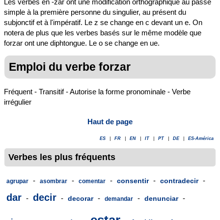
Les verbes en -zar ont une modification orthographique au passé
simple à la première personne du singulier, au présent du
subjonctif et à l'impératif. Le z se change en c devant un e. On
notera de plus que les verbes basés sur le même modèle que
forzar ont une diphtongue. Le o se change en ue.
Emploi du verbe forzar
Fréquent - Transitif - Autorise la forme pronominale - Verbe
irrégulier
Haut de page
ES
|
FR
|
EN
|
IT
|
PT
|
DE
|
ES-América
Verbes les plus fréquents
-
-
-
-
-
consentir
contradecir
agrupar
asombrar
comentar
dar
decir
-
-
-
-
-
decorar
denunciar
demandar