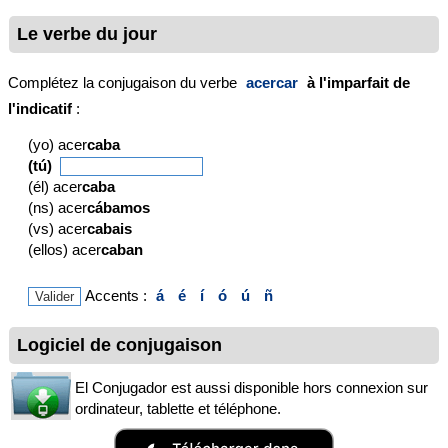
Le verbe du jour
Complétez la conjugaison du verbe
acercar
à l'imparfait de
l'indicatif
:
(yo) acer
caba
(tú)
(él) acer
caba
(ns) acer
cábamos
(vs) acer
cabais
(ellos) acer
caban
Accents :
á
é
í
ó
ú
ñ
Logiciel de conjugaison
El Conjugador est aussi disponible hors connexion sur
ordinateur, tablette et téléphone.