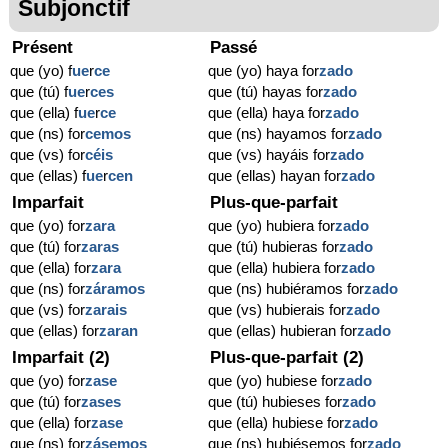
Subjonctif
Présent
Passé
que (yo) f
ue
r
ce
que (yo) haya for
zado
que (tú) f
ue
r
ces
que (tú) hayas for
zado
que (ella) f
ue
r
ce
que (ella) haya for
zado
que (ns) for
cemos
que (ns) hayamos for
zado
que (vs) for
céis
que (vs) hayáis for
zado
que (ellas) f
ue
r
cen
que (ellas) hayan for
zado
Imparfait
Plus-que-parfait
que (yo) for
zara
que (yo) hubiera for
zado
que (tú) for
zaras
que (tú) hubieras for
zado
que (ella) for
zara
que (ella) hubiera for
zado
que (ns) for
záramos
que (ns) hubiéramos for
zado
que (vs) for
zarais
que (vs) hubierais for
zado
que (ellas) for
zaran
que (ellas) hubieran for
zado
Imparfait (2)
Plus-que-parfait (2)
que (yo) for
zase
que (yo) hubiese for
zado
que (tú) for
zases
que (tú) hubieses for
zado
que (ella) for
zase
que (ella) hubiese for
zado
que (ns) for
zásemos
que (ns) hubiésemos for
zado