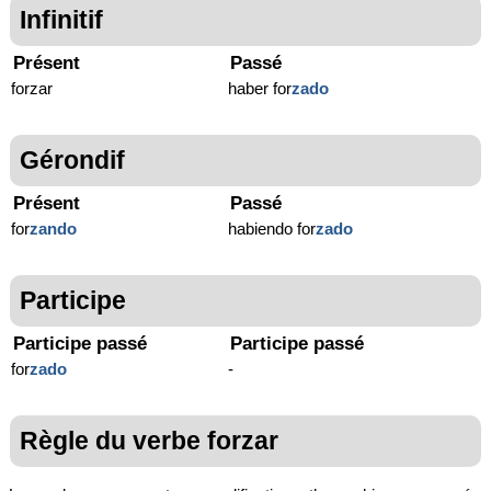
Infinitif
Présent
Passé
forzar
haber for
zado
Gérondif
Présent
Passé
for
zando
habiendo for
zado
Participe
Participe passé
Participe passé
for
zado
-
Règle du verbe forzar