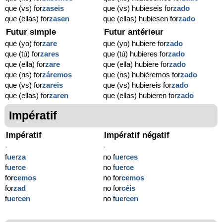
que (vs) for
zaseis
que (vs) hubieseis for
zado
que (ellas) for
zasen
que (ellas) hubiesen for
zado
Futur simple
Futur antérieur
que (yo) for
zare
que (yo) hubiere for
zado
que (tú) for
zares
que (tú) hubieres for
zado
que (ella) for
zare
que (ella) hubiere for
zado
que (ns) for
záremos
que (ns) hubiéremos for
zado
que (vs) for
zareis
que (vs) hubiereis for
zado
que (ellas) for
zaren
que (ellas) hubieren for
zado
Impératif
Impératif
Impératif négatif
-
-
f
ue
r
za
no f
ue
r
ces
f
ue
r
ce
no f
ue
r
ce
for
cemos
no for
cemos
for
zad
no for
céis
f
ue
r
cen
no f
ue
r
cen