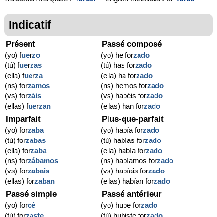
Indicatif
Présent
Passé composé
(yo) f
ue
r
zo
(yo) he for
zado
(tú) f
ue
r
zas
(tú) has for
zado
(ella) f
ue
r
za
(ella) ha for
zado
(ns) for
zamos
(ns) hemos for
zado
(vs) for
záis
(vs) habéis for
zado
(ellas) f
ue
r
zan
(ellas) han for
zado
Imparfait
Plus-que-parfait
(yo) for
zaba
(yo) había for
zado
(tú) for
zabas
(tú) habías for
zado
(ella) for
zaba
(ella) había for
zado
(ns) for
zábamos
(ns) habíamos for
zado
(vs) for
zabais
(vs) habíais for
zado
(ellas) for
zaban
(ellas) habían for
zado
Passé simple
Passé antérieur
(yo) for
cé
(yo) hube for
zado
(tú) for
zaste
(tú) hubiste for
zado