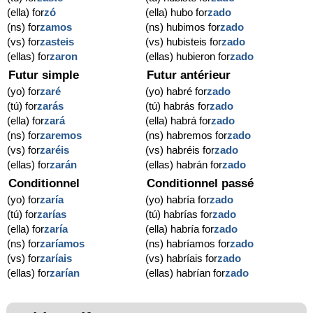
(ella) for
zó
(ella) hubo for
zado
(ns) for
zamos
(ns) hubimos for
zado
(vs) for
zasteis
(vs) hubisteis for
zado
(ellas) for
zaron
(ellas) hubieron for
zado
Futur simple
Futur antérieur
(yo) for
zaré
(yo) habré for
zado
(tú) for
zarás
(tú) habrás for
zado
(ella) for
zará
(ella) habrá for
zado
(ns) for
zaremos
(ns) habremos for
zado
(vs) for
zaréis
(vs) habréis for
zado
(ellas) for
zarán
(ellas) habrán for
zado
Conditionnel
Conditionnel passé
(yo) for
zaría
(yo) habría for
zado
(tú) for
zarías
(tú) habrías for
zado
(ella) for
zaría
(ella) habría for
zado
(ns) for
zaríamos
(ns) habríamos for
zado
(vs) for
zaríais
(vs) habríais for
zado
(ellas) for
zarían
(ellas) habrían for
zado