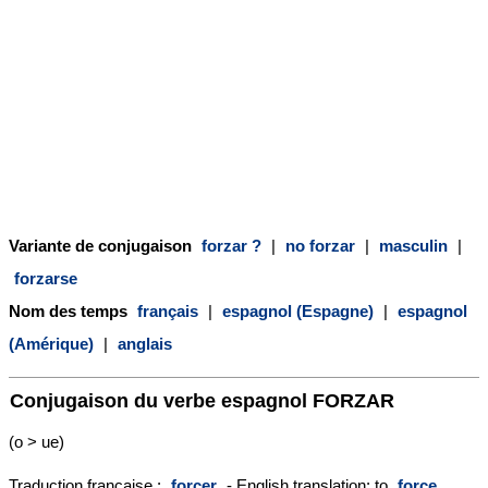
Variante de conjugaison
forzar ?
|
no forzar
|
masculin
|
forzarse
Nom des temps
français
|
espagnol (Espagne)
|
espagnol
(Amérique)
|
anglais
Conjugaison du verbe espagnol
FORZAR
(o > ue)
Traduction française :
forcer
- English translation: to
force