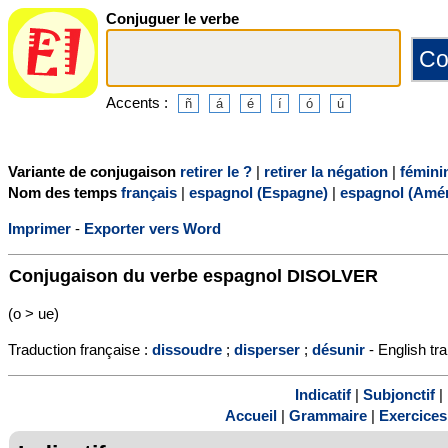
Conjuguer le verbe
Accents :
Variante de conjugaison
retirer le ?
|
retirer la négation
|
fémini
Nom des temps
français
|
espagnol (Espagne)
|
espagnol (Amér
Imprimer
-
Exporter vers Word
Conjugaison du verbe espagnol
DISOLVER
(o > ue)
Traduction française :
dissoudre
;
disperser
;
désunir
- English tra
Indicatif
|
Subjonctif
|
Accueil
|
Grammaire
|
Exercices