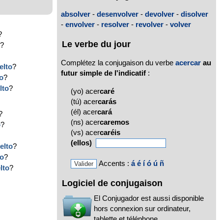
absolver
-
desenvolver
-
devolver
-
disolver
-
envolver
-
resolver
-
revolver
-
volver
?
Le verbe du jour
o
?
Complétez la conjugaison du verbe
acercar
au
elto
?
futur simple de l'indicatif
:
to
?
lto
?
(yo) acer
caré
(tú) acer
carás
(él) acer
cará
?
(ns) acer
caremos
o
?
(vs) acer
caréis
?
(ellos)
elto
?
to
?
Accents :
á
é
í
ó
ú
ñ
lto
?
Logiciel de conjugaison
El Conjugador est aussi disponible
hors connexion sur ordinateur,
tablette et téléphone.