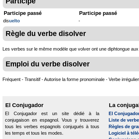
Participe
Participe passé
Participe passé
dis
uelto
-
Règle du verbe disolver
Les verbes sur le même modèle que volver ont une diphtongue aux prés
Emploi du verbe disolver
Fréquent - Transitif - Autorise la forme pronominale - Verbe irrégulier
El Conjugador
La conjuga
El Conjugador est un site dédié à la
El Conjugado
conjugaison en espagnol. Vous y trouverez
Liste de verb
tous les verbes espagnols conjugués à tous
Règles de gr
les temps et tous les modes.
Logiciel à tél