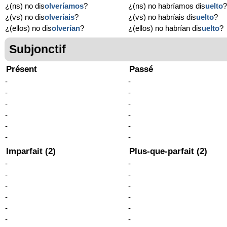
¿(ns) no dis
olveríamos
?
¿(ns) no habríamos dis
uelto
¿(vs) no dis
olveríais
?
¿(vs) no habríais dis
uelto
?
¿(ellos) no dis
olverían
?
¿(ellos) no habrían dis
uelto
?
Subjonctif
Présent
Passé
-
-
-
-
-
-
-
-
-
-
-
-
Imparfait (2)
Plus-que-parfait (2)
-
-
-
-
-
-
-
-
-
-
-
-