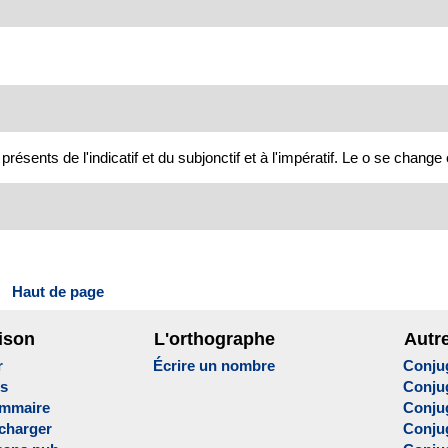
ents de l'indicatif et du subjonctif et à l'impératif. Le o se change 
Haut de page
ison
L'orthographe
Autr
r
Écrire un nombre
Conju
es
Conju
ammaire
Conju
écharger
Conjug