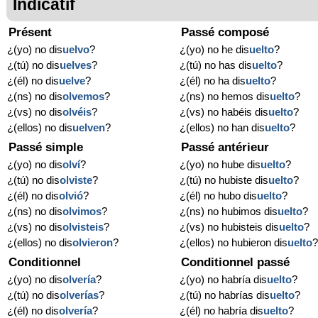
Indicatif
Présent
Passé composé
¿(yo) no dis
uelvo
?
¿(yo) no he dis
uelto
?
¿(tú) no dis
uelves
?
¿(tú) no has dis
uelto
?
¿(él) no dis
uelve
?
¿(él) no ha dis
uelto
?
¿(ns) no dis
olvemos
?
¿(ns) no hemos dis
uelto
?
¿(vs) no dis
olvéis
?
¿(vs) no habéis dis
uelto
?
¿(ellos) no dis
uelven
?
¿(ellos) no han dis
uelto
?
Passé simple
Passé antérieur
¿(yo) no dis
olví
?
¿(yo) no hube dis
uelto
?
¿(tú) no dis
olviste
?
¿(tú) no hubiste dis
uelto
?
¿(él) no dis
olvió
?
¿(él) no hubo dis
uelto
?
¿(ns) no dis
olvimos
?
¿(ns) no hubimos dis
uelto
?
¿(vs) no dis
olvisteis
?
¿(vs) no hubisteis dis
uelto
?
¿(ellos) no dis
olvieron
?
¿(ellos) no hubieron dis
uelto
Conditionnel
Conditionnel passé
¿(yo) no dis
olvería
?
¿(yo) no habría dis
uelto
?
¿(tú) no dis
olverías
?
¿(tú) no habrías dis
uelto
?
¿(él) no dis
olvería
?
¿(él) no habría dis
uelto
?