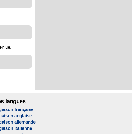
en ue.
es langues
gaison française
gaison anglaise
gaison allemande
aison italienne