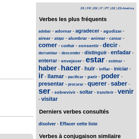
ES
|
FR
|
EN
|
IT
|
PT
|
DE
|
ES-América
Verbes les plus fréquents
-
-
agradecer
-
-
adornar
agudizar
adobar
-
-
-
-
-
airear
alumbrar
animar
alojar
cansar
comer
decir
-
-
-
-
consentir
confluir
enfadar
-
-
distinguir
-
-
derrumbar
descender
estar
enterrar
-
-
-
-
envejecer
estimar
hacer
haber
huir
-
-
-
-
iniciar
-
inflar
ir
poder
llamar
-
-
-
-
-
parir
pacificar
querer
saber
presentar
-
-
-
-
procurar
ser
venir
-
-
soltar
-
-
sobrevivir
transferir
visitar
-
Derniers verbes consultés
disolver
-
Effacer cette liste
Verbes à conjugaison similaire