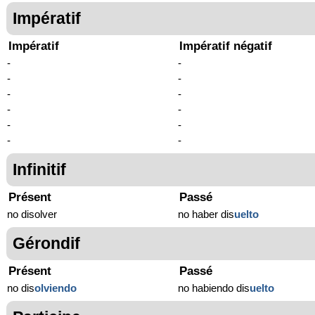
Impératif
Impératif
Impératif négatif
-
-
-
-
-
-
-
-
-
-
-
-
Infinitif
Présent
Passé
no disolver
no haber dis
uelto
Gérondif
Présent
Passé
no dis
olviendo
no habiendo dis
uelto