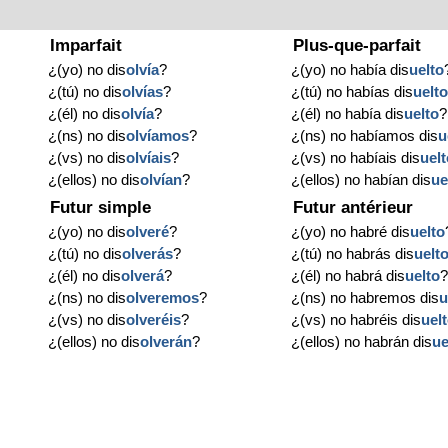
Imparfait
Plus-que-parfait
¿(yo) no dis
olvía
?
¿(yo) no había dis
uelto
¿(tú) no dis
olvías
?
¿(tú) no habías dis
uelt
¿(él) no dis
olvía
?
¿(él) no había dis
uelto
?
¿(ns) no dis
olvíamos
?
¿(ns) no habíamos dis
u
¿(vs) no dis
olvíais
?
¿(vs) no habíais dis
uel
¿(ellos) no dis
olvían
?
¿(ellos) no habían dis
ue
Futur simple
Futur antérieur
¿(yo) no dis
olveré
?
¿(yo) no habré dis
uelto
¿(tú) no dis
olverás
?
¿(tú) no habrás dis
uelt
¿(él) no dis
olverá
?
¿(él) no habrá dis
uelto
¿(ns) no dis
olveremos
?
¿(ns) no habremos dis
u
¿(vs) no dis
olveréis
?
¿(vs) no habréis dis
uel
?
¿(ellos) no dis
olverán
?
¿(ellos) no habrán dis
ue