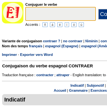
Conjuguer le verbe
Accents :
Variante de conjugaison
contraer ?
|
no contraer
|
féminin
|
con
Nom des temps
français
|
espagnol (Espagne)
|
espagnol (Amér
Imprimer
-
Exporter vers Word
Conjugaison du verbe espagnol
CONTRAER
Traduction française :
contracter
;
attraper
- English translation: to
Indicatif
|
Subjonctif
|
Accueil
|
Grammaire
|
Exercices
Indicatif