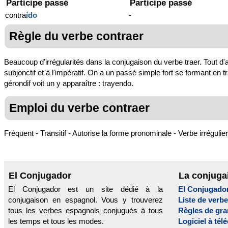
Participe passé
Participe passé
contra
ído
-
Règle du verbe contraer
Beaucoup d'irrégularités dans la conjugaison du verbe traer. Tout d'ab
subjonctif et à l'impératif. On a un passé simple fort se formant en tra
gérondif voit un y apparaître : trayendo.
Emploi du verbe contraer
Fréquent - Transitif - Autorise la forme pronominale - Verbe irrégulier
El Conjugador
La conjuga
El Conjugador est un site dédié à la
El Conjugado
conjugaison en espagnol. Vous y trouverez
Liste de verb
tous les verbes espagnols conjugués à tous
Règles de gr
les temps et tous les modes.
Logiciel à tél