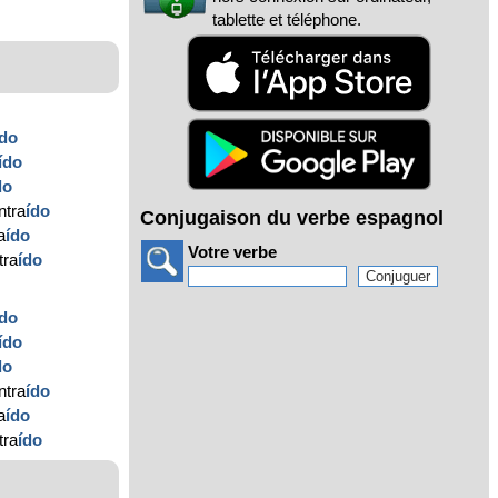
tablette et téléphone.
ído
ído
do
ntra
ído
Conjugaison du verbe espagnol
a
ído
Votre verbe
tra
ído
ído
ído
do
ntra
ído
a
ído
tra
ído