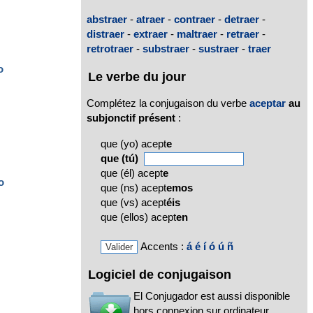
abstraer
-
atraer
-
contraer
-
detraer
-
distraer
-
extraer
-
maltraer
-
retraer
-
retrotraer
-
substraer
-
sustraer
-
traer
o
Le verbe du jour
Complétez la conjugaison du verbe
aceptar
au
subjonctif présent
:
que (yo) acept
e
que (tú)
que (él) acept
e
o
que (ns) acept
emos
que (vs) acept
éis
que (ellos) acept
en
Accents :
á
é
í
ó
ú
ñ
Logiciel de conjugaison
El Conjugador est aussi disponible
hors connexion sur ordinateur,