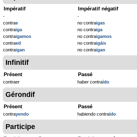
Impératif
Impératif négatif
-
-
contra
e
no contra
igas
contra
iga
no contra
iga
contra
igamos
no contra
igamos
contra
ed
no contra
igáis
contra
igan
no contra
igan
Infinitif
Présent
Passé
contraer
haber contra
ído
Gérondif
Présent
Passé
contra
yendo
habiendo contra
ído
Participe