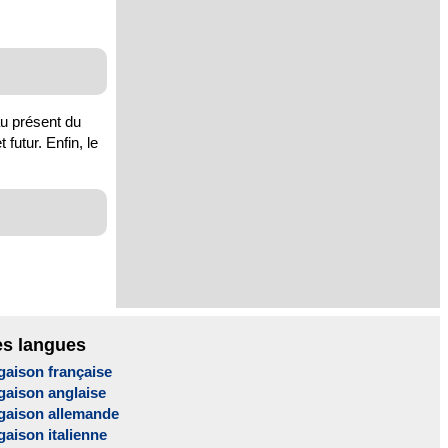
au présent du
 futur. Enfin, le
es langues
gaison française
gaison anglaise
gaison allemande
aison italienne