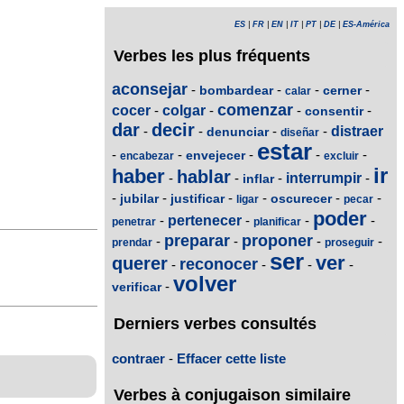
ES
|
FR
|
EN
|
IT
|
PT
|
DE
|
ES-América
Verbes les plus fréquents
aconsejar
-
-
-
-
bombardear
cerner
calar
comenzar
cocer
-
colgar
-
-
-
consentir
dar
decir
-
-
-
-
distraer
denunciar
diseñar
estar
-
-
-
-
-
envejecer
encabezar
excluir
ir
haber
hablar
-
-
-
interrumpir
-
inflar
-
-
-
-
-
-
jubilar
justificar
oscurecer
ligar
pecar
poder
-
pertenecer
-
-
-
penetrar
planificar
preparar
proponer
-
-
-
-
prendar
proseguir
ser
ver
querer
reconocer
-
-
-
-
volver
-
verificar
Derniers verbes consultés
contraer
-
Effacer cette liste
Verbes à conjugaison similaire