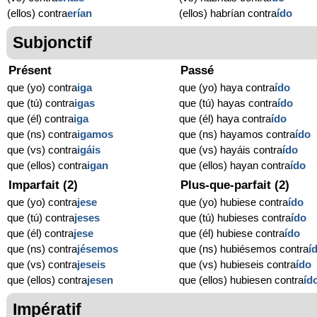
(ellos) contra
erían
(ellos) habrían contra
ído
Subjonctif
Présent
Passé
que (yo) contra
iga
que (yo) haya contra
ído
que (tú) contra
igas
que (tú) hayas contra
ído
que (él) contra
iga
que (él) haya contra
ído
que (ns) contra
igamos
que (ns) hayamos contra
ído
que (vs) contra
igáis
que (vs) hayáis contra
ído
que (ellos) contra
igan
que (ellos) hayan contra
ído
Imparfait (2)
Plus-que-parfait (2)
que (yo) contra
jese
que (yo) hubiese contra
ído
que (tú) contra
jeses
que (tú) hubieses contra
ído
que (él) contra
jese
que (él) hubiese contra
ído
que (ns) contra
jésemos
que (ns) hubiésemos contra
í
que (vs) contra
jeseis
que (vs) hubieseis contra
ído
que (ellos) contra
jesen
que (ellos) hubiesen contra
íd
Impératif