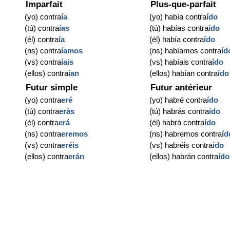
Imparfait
Plus-que-parfait
(yo) contra
ía
(yo) había contra
ído
(tú) contra
ías
(tú) habías contra
ído
(él) contra
ía
(él) había contra
ído
(ns) contra
íamos
(ns) habíamos contra
íd
(vs) contra
íais
(vs) habíais contra
ído
(ellos) contra
ían
(ellos) habían contra
ído
Futur simple
Futur antérieur
(yo) contra
eré
(yo) habré contra
ído
(tú) contra
erás
(tú) habrás contra
ído
(él) contra
erá
(él) habrá contra
ído
(ns) contra
eremos
(ns) habremos contra
íd
(vs) contra
eréis
(vs) habréis contra
ído
(ellos) contra
erán
(ellos) habrán contra
ído