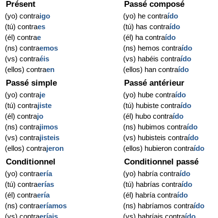
Présent
Passé composé
(yo) contra
igo
(yo) he contra
ído
(tú) contra
es
(tú) has contra
ído
(él) contra
e
(él) ha contra
ído
(ns) contra
emos
(ns) hemos contra
ído
(vs) contra
éis
(vs) habéis contra
ído
(ellos) contra
en
(ellos) han contra
ído
Passé simple
Passé antérieur
(yo) contra
je
(yo) hube contra
ído
(tú) contra
jiste
(tú) hubiste contra
ído
(él) contra
jo
(él) hubo contra
ído
(ns) contra
jimos
(ns) hubimos contra
ído
(vs) contra
jisteis
(vs) hubisteis contra
ído
(ellos) contra
jeron
(ellos) hubieron contra
ído
Conditionnel
Conditionnel passé
(yo) contra
ería
(yo) habría contra
ído
(tú) contra
erías
(tú) habrías contra
ído
(él) contra
ería
(él) habría contra
ído
(ns) contra
eríamos
(ns) habríamos contra
ído
(vs) contra
eríais
(vs) habríais contra
ído