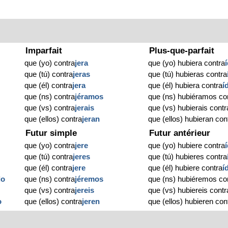
Imparfait
Plus-que-parfait
que (yo) contra
jera
que (yo) hubiera contra
que (tú) contra
jeras
que (tú) hubieras contra
que (él) contra
jera
que (él) hubiera contra
í
que (ns) contra
jéramos
que (ns) hubiéramos co
que (vs) contra
jerais
que (vs) hubierais contr
que (ellos) contra
jeran
que (ellos) hubieran con
Futur simple
Futur antérieur
que (yo) contra
jere
que (yo) hubiere contra
que (tú) contra
jeres
que (tú) hubieres contra
que (él) contra
jere
que (él) hubiere contra
í
do
que (ns) contra
jéremos
que (ns) hubiéremos co
que (vs) contra
jereis
que (vs) hubiereis contr
o
que (ellos) contra
jeren
que (ellos) hubieren con