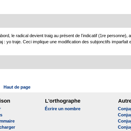
ord, le radical devient traig au présent de l'indicatif (1re personne), 
j : yo traje. Ceci implique une modification des subjonctifs imparfait et
Haut de page
ison
L'orthographe
Autr
r
Écrire un nombre
Conju
es
Conju
ammaire
Conju
écharger
Conjug